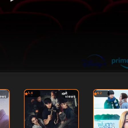
5.4
8
6.2
iews
views