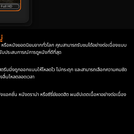
Prime Video
22
Full HD
Psychological จิตวิทยา
896
Rescue กู้ภัย
11
่
Revenge
37
่า หรือหนังยอดนิยมจากทั่วโลก คุณสามารถรับชมได้อย่างต่อเนื่องแบบ
บประสบการณ์การดูหนังที่ดีที่สุด
Road Trip
8
ะบบสตรีมมิ่งถูกออกแบบให้โหลดไว ไม่กระตุก และสามารถเลือกความคมชัด
Romance โรแมนติก
346
างลื่นไหลตลอดเวลา
Romantic
135
ังแอคชั่น หนังดราม่า หรือซีรี่ย์ยอดฮิต ผมอัปเดตเนื้อหาอย่างต่อเนื่อง
Romantic Comedy
167
Satire
12
School
6