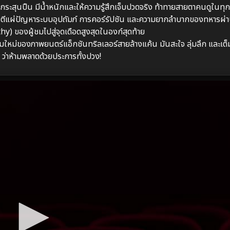
ุกกระสุนปืน มีน้ำหนักและให้ความรู้สึกเจ็บปวดจริง ท้าทายสายตาคนดูในท
รตีแผ่ปัญหาระบบอุปถัมภ์ การคอร์รัปชัน และความยากลำบากของทหารผ่า
y) ของผู้ชมไปสู่จุดเดือดสูงสุดในองก์สุดท้าย
มใหม่ของภาพยนตร์แอ็กชันทริลเลอร์สายล้างแค้น มันสะใจ ลุ่มลึก และเต็
” ว่าห้ามพลาดด้วยประการทั้งปวง!