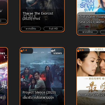
ืม
Tharae The Exorcist
The Water Flows
(2025) ท่าแร่
D
Sea (2023) ฝนตกวั
แอบรักรุ่นพี่
พากย์ไทย
Full HD
พากย์ไทย
5.4
4
6.9
iews
views
Project Silence (2023)
Love for Life (20
เขี้ยวชีวะ คลั่งสะพานนรก
08)