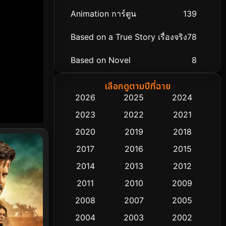
Animation การ์ตูน
139
Based on a True Story เรื่องจริง
78
Based on Novel
8
Biography ชีวิตจริง
74
เลือกดูตามปีที่ฉาย
2026
2025
2024
Black Comedy
291
2023
2022
2021
Classic หนังคลาสสิก
48
2020
2019
2018
2017
2016
2015
Comedy ตลก
428
2014
2013
2012
Coming-of-age ชีวิตวัยรุ่น
61
2011
2010
2009
Crime อาชญากรรม
503
2008
2007
2005
2004
2003
2002
Cult Film
4