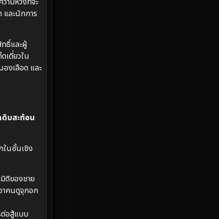
วามหวังที่จะ
Emotional
61
ทา และนักการ
Epic มหากาพย์
213
ธิ์และผู้
Erotic
35
็ดเดี่ยวใน
รนองเลือด และ
Family ครอบครัว
359
Fantasy จินตนาการ
319
Fiction
9
ดดิบสะท้อน
Film
57
ในชั้นเชิง
Gothic
3
มิติของชาย
Grief
7
เอาคนดูจุกอก
HBO GO
6
ต่อสู้แบบ