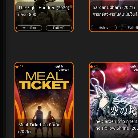
Sardar Udham (2021)
The Eight Hundred (2020)
ภารกิจสังหาร แค้นไม่มีวันล
นักรบ 800
ซับไทย
Full H
พากย์ไทย
Full HD
7.1
16
7.1
6
views
v
The Garden of Sinners
Meal Ticket มีล ทิกเก็ต
The Hollow Shrine (20
(2026)