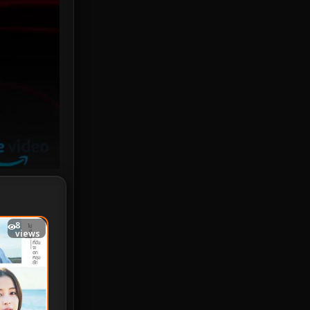
iQIYI
18
Kids
16
LGBTQ
5
Love
25
Martial
6
Martial Arts
36
marvel
2
8
views
Melodrama
6
Military
7
MONOMAX
1