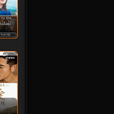
Monster
25
 to the
Movie Collection
3
นนั้นผม
Musical เพลง
64
Full HD
Mystery ลึกลับ
364
9
nature
4
views
Parody
3
Period ย้อนยุค
92
Political การเมือง
20
11)
Political การเมือง
41