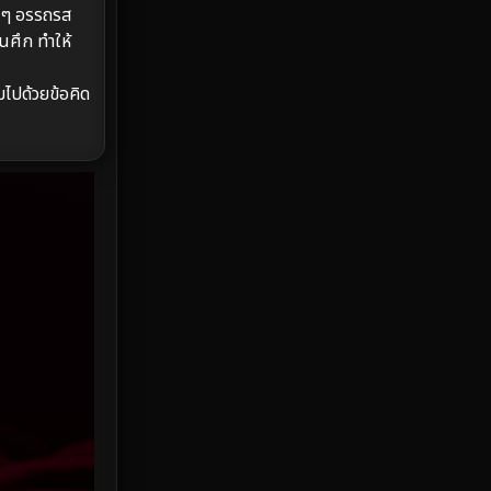
ุกๆ อรรถรส
HBO Max
3
นศึก ทำให้
Healing
15
มไปด้วยข้อคิด
Heist
25
Historical
7
History ประวัติศาสตร์
53
Holiday
2
Horror สยองขวัญ
379
Human
49
Inspirational แรงบันดาลใจ
156
Investigation
33