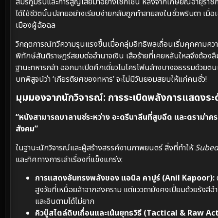
สมรภูมิรบและการสูญเสียมาอย่างโชกโชน หลังจากเกษียณอายุราชการ
ได้ใช้ชีวิตบั้นปลายอย่างเรียบง่ายกลับถูกทำลายลงในชั่วพริบตา เมื
เมืองผู้ฉ้อฉล
วิกฤตการณ์ทวีความรุนแรงขึ้นเมื่อกลุ่มอิทธิพลเถื่อนเริ่มคุกคามคว
พิทักษ์สันติราษฎร์สยบต่ออำนาจเงิน เสือร้ายที่เคยหลับใหลจึงต้องลื
ฐานะทหารกล้า ออกมาเปิดศึกเดี่ยวไมโครโฟนล้างบางอธรรมด้วยตนเอง
บทพิสูจน์ว่า ‘เกียรติยศของทหาร’ จะไม่มีวันยอมสยบให้แก่คนชั่ว!
มุมมองจากนักวิจารณ์: การระเบิดพลังการแสดงระดับ
“หนังสามารถบาลานซ์ระหว่าง อะดรีนาลีนที่สูบฉีด และดราม่าคร
สังคม”
ในฐานะนักวิจารณ์และผู้สร้างสรรค์งานภาพยนตร์ สิ่งที่ทำให้
Subed
และทิศทางการเล่าเรื่องที่แข็งแกร่ง:
การแสดงอันทรงพลังของ แอนิล คาปูร์ (Anil Kapoor):
สูงวัยที่เหนื่อยล้าจากสงคราม แต่แววตายังคงเปี่ยมด้วยร
และอินตามได้ไม่ยาก
คิวบู๊สไตล์ดิบเถื่อนและเน้นยุทธวิธี (Tactical & Raw Ac