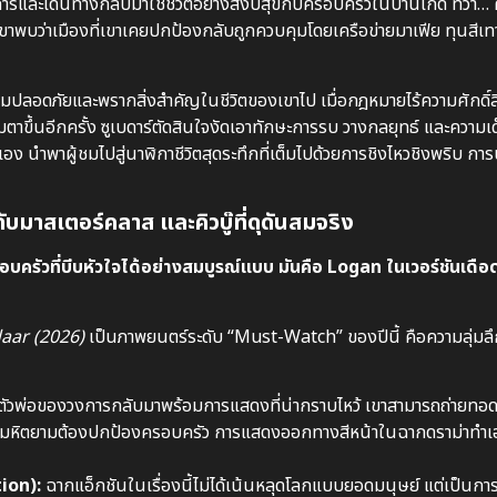
และเดินทางกลับมาใช้ชีวิตอย่างสงบสุขกับครอบครัวในบ้านเกิด ทว่า… ค
่อเขาพบว่าเมืองที่เขาเคยปกป้องกลับถูกควบคุมโดยเครือข่ายมาเฟีย ทุนสีเ
ามปลอดภัยและพรากสิ่งสำคัญในชีวิตของเขาไป เมื่อกฎหมายไร้ความศักดิ์สิท
มตาขึ้นอีกครั้ง ซูเบดาร์ตัดสินใจงัดเอาทักษะการรบ วางกลยุทธ์ และความเด
 นำพาผู้ชมไปสู่นาฬิกาชีวิตสุดระทึกที่เต็มไปด้วยการชิงไหวชิงพริบ กา
มาสเตอร์คลาส และคิวบู๊ที่ดุดันสมจริง
อบครัวที่บีบหัวใจได้อย่างสมบูรณ์แบบ มันคือ Logan ในเวอร์ชันเดือ
aar (2026)
เป็นภาพยนตร์ระดับ “Must-Watch” ของปีนี้ คือความลุ่มลึก
ตัวพ่อของวงการกลับมาพร้อมการแสดงที่น่ากราบไหว้ เขาสามารถถ่ายทอด
ังสีอำมหิตยามต้องปกป้องครอบครัว การแสดงออกทางสีหน้าในฉากดราม่าทำ
tion):
ฉากแอ็กชันในเรื่องนี้ไม่ได้เน้นหลุดโลกแบบยอดมนุษย์ แต่เป็นการ