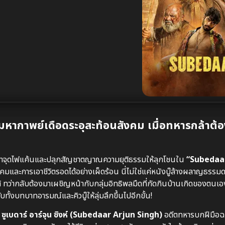
หากาพย์เดือดระอุสะท้อนสังคม เมื่อทหารกล้าต้อ
ะมาจุดไฟแค้นและปลุกสัญชาตญาณความยุติธรรมให้ลุกโชนใน
“Subedaar
งคมและการเอาชีวิตรอดได้อย่างเผ็ดร้อน นี่ไม่ใช่แค่หนังบู๊ล้างผลาญธรรม
ิ ทว่ากลับต้องมาเผชิญหน้ากับกลุ่มอิทธิพลมืดที่กัดกินบ้านเกิดของตนเอง 
บทั้งบทบาทอารมณ์และคิวบู๊ให้ลุ่มลึกขึ้นไปอีกขั้น!
ง
ซูเบดาร์ อาร์จุน ซิงห์ (Subedaar Arjun Singh)
อดีตทหารบกฝีมือฉก