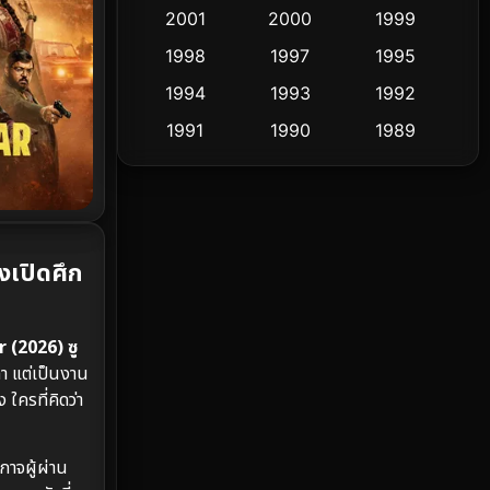
2001
2000
1999
Culture
9
1998
1997
1995
Dance เต้น
1994
1993
1992
10
1991
1990
1989
Detective สืบสวน
58
1988
1986
1985
Detective สืบสวน
70
1983
1982
1981
1978
1974
1971
Disaster
13
งเปิดศึก
1962
Disney+
4
Documentary สารคดี
93
 (2026) ซู
ดา แต่เป็นงาน
Drama ดราม่า
(1,426)
ใครที่คิดว่า
Dystopian
16
าจผู้ผ่าน