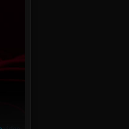
HBO Max
3
Healing
15
Heist
26
Historical
7
History ประวัติศาสตร์
53
Holiday
2
Horror สยองขวัญ
391
Human
49
Inspirational แรงบันดาลใจ
156