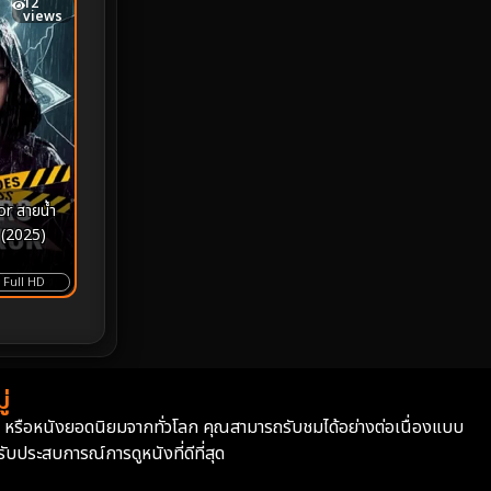
12
views
MONOMAX
1
Monster
25
Movie Collection
3
Musical เพลง
66
r สายน้ำ
Mystery ลึกลับ
372
 (2025)
nature
4
Full HD
Parody
3
Period ย้อนยุค
95
่
Political การเมือง
20
่า หรือหนังยอดนิยมจากทั่วโลก คุณสามารถรับชมได้อย่างต่อเนื่องแบบ
บประสบการณ์การดูหนังที่ดีที่สุด
Political การเมือง
41