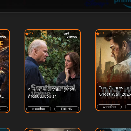
7.7
4
6.7
ews
views
Tom Clancys Jac
n
Sentimental Value (2025)
Ghost War (2026
ย
ถ้าตอนนั้นยังมีเรา
พากย์ไทย
D
พากย์ไทย
Full HD