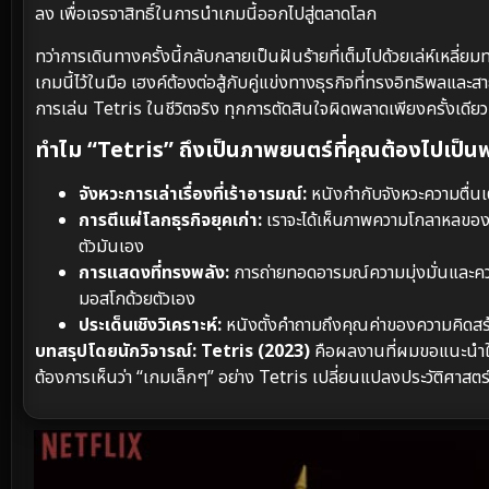
ลง เพื่อเจรจาสิทธิ์ในการนำเกมนี้ออกไปสู่ตลาดโลก
ทว่าการเดินทางครั้งนี้กลับกลายเป็นฝันร้ายที่เต็มไปด้วยเล่ห์เหลี่
เกมนี้ไว้ในมือ เฮงค์ต้องต่อสู้กับคู่แข่งทางธุรกิจที่ทรงอิทธิพลแล
การเล่น Tetris ในชีวิตจริง ทุกการตัดสินใจผิดพลาดเพียงครั้งเดี
ทำไม “Tetris” ถึงเป็นภาพยนตร์ที่คุณต้องไปเป็น
จังหวะการเล่าเรื่องที่เร้าอารมณ์:
หนังกำกับจังหวะความตื่นเต
การตีแผ่โลกธุรกิจยุคเก่า:
เราจะได้เห็นภาพความโกลาหลของกา
ตัวมันเอง
การแสดงที่ทรงพลัง:
การถ่ายทอดอารมณ์ความมุ่งมั่นและความ
มอสโกด้วยตัวเอง
ประเด็นเชิงวิเคราะห์:
หนังตั้งคำถามถึงคุณค่าของความคิดส
บทสรุปโดยนักวิจารณ์:
Tetris (2023)
คือผลงานที่ผมขอแนะนำให
ต้องการเห็นว่า “เกมเล็กๆ” อย่าง Tetris เปลี่ยนแปลงประวัติศาสตร