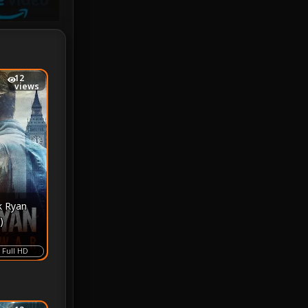
Investigation
33
iQIYI
18
Kids
16
12
views
LGBTQ
5
Love
25
Martial
6
Martial Arts
36
k Ryan
)
marvel
2
Full HD
Melodrama
6
Military
7