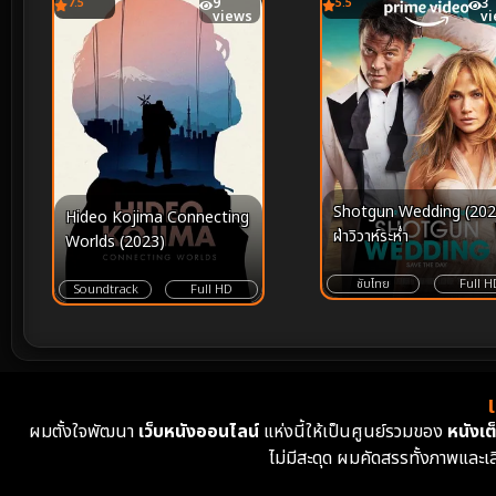
7.5
9
5.5
3
views
v
Shotgun Wedding (202
Hideo Kojima Connecting
ฝ่าวิวาห์ระห่ำ
Worlds (2023)
ซับไทย
Full H
Soundtrack
Full HD
ผมตั้งใจพัฒนา
เว็บหนังออนไลน์
แห่งนี้ให้เป็นศูนย์รวมของ
หนังเต็
ไม่มีสะดุด ผมคัดสรรทั้งภาพและเ