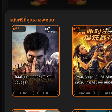
Volume
90%
หนังฟรีที่คุณอาจจะชอบ
6.8
7
6.9
11
views
vi
Raakaasa (2026) รักหลอน
Swat Angels In Missio
ซ่อนอสูร
(2026) ภารกิจนางฟ้าหน่ว
สวาท
ซับไทย
Full HD
พากย์ไทย
Full H