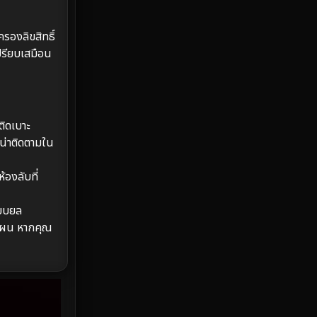
Emotional
61
ครองลิขสิทธิ์
เปรียบเสมือน
Epic มหากาพย์
225
Erotic
36
Family ครอบครัว
372
ติดเบาะ
ะน่าติดตามใน
Fantasy จินตนาการ
339
้องลับที่
Fiction
9
แยบยล
Film
57
งแผน หากคุณ
Gothic
3
Grief
7
HBO GO
6