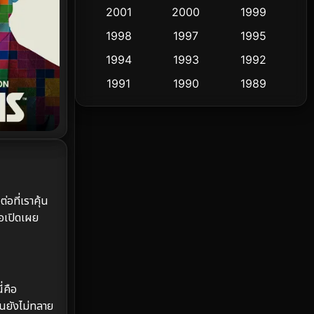
Cult Film
2001
2000
1999
4
1998
1997
1995
Culture
9
1994
1993
1992
Dance เต้น
10
1991
1990
1989
1988
1986
1985
Detective สืบสวน
62
1983
1982
1981
Detective สืบสวน
76
1978
1974
1971
Disaster
13
1962
อที่เราคุ้น
Disney+
4
่อเปิดเผย
Documentary สารคดี
95
Drama ดราม่า
(1,504)
่คือ
Dystopian
16
ินยังไม่ทลาย