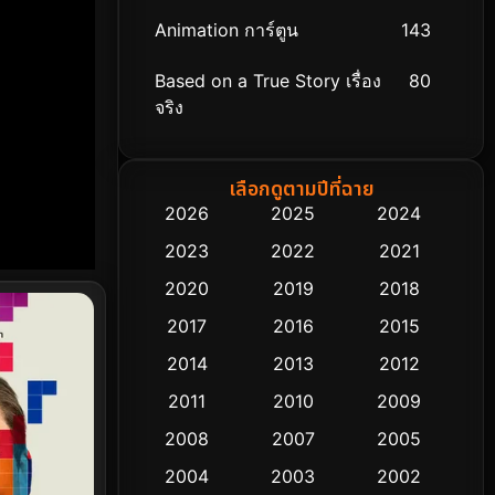
Animation การ์ตูน
143
Based on a True Story เรื่อง
80
จริง
Based on Novel
8
เลือกดูตามปีที่ฉาย
Biography ชีวิตจริง
76
2026
2025
2024
2023
2022
2021
Black Comedy
323
2020
2019
2018
Classic หนังคลาสสิก
48
2017
2016
2015
Comedy ตลก
453
2014
2013
2012
2011
2010
2009
Coming-of-age ชีวิตวัยรุ่น
64
2008
2007
2005
Crime อาชญากรรม
530
2004
2003
2002