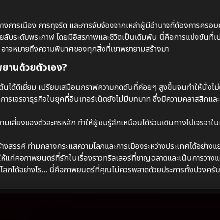
ยมทางการเมือง การทุจริต และการจับจ้องจากเหล่าผู้มีอำนาจที่ต้องการครอบ
ะสายลับระดับพระกาฬ โดยมีอิสรภาพและชีวิตเป็นเดิมพัน นี่คือการแข่งขันที่
ยว อาจหมายถึงความพินาศของทุกสิ่งที่เขาพยายามสร้างมา
พยานด้วยตัวเอง?
้นได้ดีเยี่ยม เปรียบเสมือนกราฟความกดดันที่ค่อยๆ สูงขึ้นจนทำให้นั่งไม่
รเจรจาธุรกิจในยุคที่อินเทอร์เน็ตยังไม่มีบทบาท ซึ่งมีความคลาสสิกแล
เสี่ยงของตัวละครหลัก ทำให้ผู้ชมรู้สึกเหมือนได้ร่วมเดินทางไปเจรจาในห
ร้างสรรค์ ท่ามกลางกระแสความโลภและการเมืองระหว่างประเทศได้อย่าง
้แก่คอภาพยนตร์ที่รักในเรื่องราวทริลเลอร์ที่ชาญฉลาดและเน้นการวา
์โลกได้อย่างไร… นี่คือภาพยนตร์ที่คุณไม่ควรพลาดด้วยประการทั้งปวงครับ