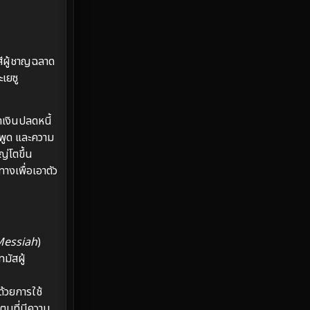
Emotional
61
Epic มหากาพย์
219
สีผู้ชาญฉลาด
เยซู
Erotic
36
Family ครอบครัว
366
าเงินปลดหนี้
รพูด และความ
Fantasy จินตนาการ
332
ญ่โตขึ้น
างเพื่อเอาตัว
Fiction
9
Film
57
Messiah
)
Gothic
3
มัสผู้
Grief
7
ด้วยการใช้
HBO GO
6
ูมที่มีความ