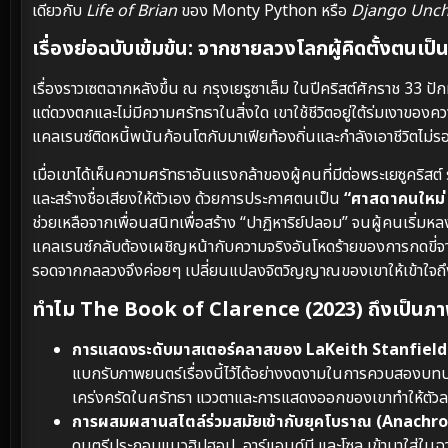
เดียวกับ
Life of Brian
ของ Monty Python หรือ
Django Unch
เรื่องย่อฉบับเข้มข้น: จากชายลวงโลกผู้คิดตั้งตนเป็น
เรื่องราวเซตฉากหลังขึ้น ณ กรุงเยรูซาเล็ม ในปีคริสต์ศักราช 33 ปัก
แต่ดวงตกและไม่มีความศรัทธาในสิ่งใด เขาใช้ชีวิตอยู่ใต้ร่มเงาของ
แคลเรนซ์ติดหนี้พนันก้อนโตกับมาเฟียท้องถิ่นและกำลังเอาชีวิตไม่ร
เมื่อเขาได้เห็นความศรัทธาอันแรงกล้าของผู้คนที่มีต่อพระเยซูคริสต์
และสร้างชื่อเสียงให้ตัวเอง ด้วยการประกาศตนเป็น
“ศาสดาคนใหม่
ช่วยเหลือจากเพื่อนสนิทเพื่อสร้าง “ปาฏิหาริย์ปลอม” จนผู้คนเริ่ม
แคลเรนซ์กลับต้องเผชิญหน้ากับความจริงอันโหดร้ายของการกดขี่จากจ
รอดจากกลลวงจึงค่อยๆ เปลี่ยนแปลงจิตวิญญาณของเขาให้เข้าใจถึ
ทำไม The Book of Clarence (2023) ถึงเป็นภาพ
การแสดงระดับมาสเตอร์คลาสของ LaKeith Stanfield
แบกรับภาพยนตร์เรื่องนี้ไว้ได้อย่างงดงามในการควบสองบทบา
เคร่งครัดในศรัทธา แววตาและการแสดงออกของเขาทำให้ตัวละครท
การผสมผสานสไตล์ร่วมสมัยเข้ากับยุคโบราณ (Anachro
ดนตรีประกอบแนวฮิปฮอป, อาร์แอนด์บี และโซล เข้ามาใส่ในฉ