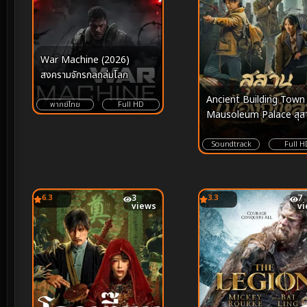
War Machine (2026)
สงครามจักรกลถล่มโลก
Ancient Building Town
พากย์ไทย
Full HD
Mausoleum Palace สุส
เมืองกู่โหลว (2024)
Soundtrack
Full H
6.3
3
3.3
7
views
v