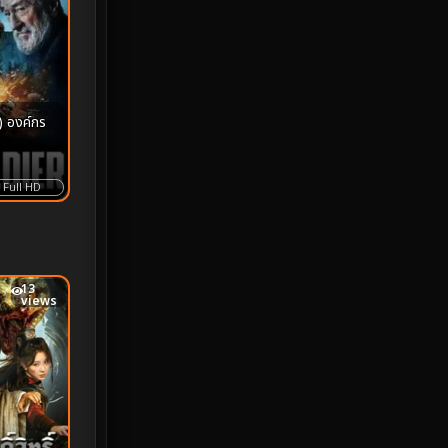
MONOMAX
1
Monster
25
Movie Collection
3
) องค์กร
Musical เพลง
65
Full HD
Mystery ลึกลับ
370
nature
4
13
Parody
3
views
Period ย้อนยุค
94
Political การเมือง
20
Political การเมือง
41