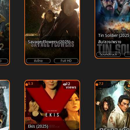
Tin Soldier (2025
ลับ/ลวง/พราง
Savage Flowers (2025)
าน
Soundtrack
ซับไทย
Full HD
D
5.3
12
7.2
iews
views
Ekis (2025)