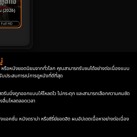
าง
Prime Video
22
แดน (2026)
Psychological จิตวิทยา
930
Full HD
Rescue กู้ภัย
12
Revenge
37
่
Road Trip
8
่า หรือหนังยอดนิยมจากทั่วโลก คุณสามารถรับชมได้อย่างต่อเนื่องแบบ
บประสบการณ์การดูหนังที่ดีที่สุด
Romance โรแมนติก
353
ะบบสตรีมมิ่งถูกออกแบบให้โหลดไว ไม่กระตุก และสามารถเลือกความคมชัด
Romantic
142
างลื่นไหลตลอดเวลา
Romantic Comedy
176
ังแอคชั่น หนังดราม่า หรือซีรี่ย์ยอดฮิต ผมอัปเดตเนื้อหาอย่างต่อเนื่อง
Satire
12
School
6