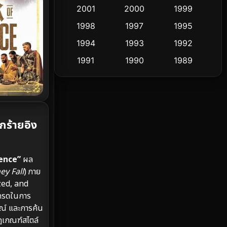
Cult Film
2001
2000
1999
4
1998
1997
1995
Culture
9
1994
1993
1992
Dance เต้น
10
1991
1990
1989
1988
1986
1985
Detective สืบสวน
60
1983
1982
1981
Detective สืบสวน
74
1978
1974
1971
ร้ายอิง
Disaster
13
1962
Disney+
4
ence”
ผล
ey Fall
) ภาย
Documentary สารคดี
94
ized, and
นกรดในการ
Drama ดราม่า
(1,477)
ณ์ และการค้น
Dystopian
16
กฎเกณฑ์สไตล์