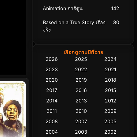
Animation การ์ตูน
142
Based on a True Story เรื่อง
80
จริง
Based on Novel
8
เลือกดูตามปีที่ฉาย
Biography ชีวิตจริง
76
2026
2025
2024
2023
2022
2021
Black Comedy
313
2020
2019
2018
Classic หนังคลาสสิก
48
2017
2016
2015
Comedy ตลก
445
2014
2013
2012
2011
2010
2009
Coming-of-age ชีวิตวัยรุ่น
63
2008
2007
2005
Crime อาชญากรรม
518
2004
2003
2002