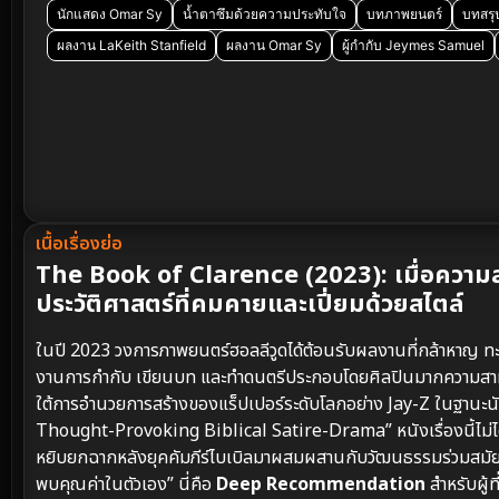
นักแสดง Omar Sy
น้ำตาซึมด้วยความประทับใจ
บทภาพยนตร์
บทสรุ
ผลงาน LaKeith Stanfield
ผลงาน Omar Sy
ผู้กำกับ Jeymes Samuel
เนื้อเรื่องย่อ
The Book of Clarence (2023): เมื่อควา
ประวัติศาสตร์ที่คมคายและเปี่ยมด้วยสไตล์
ในปี 2023 วงการภาพยนตร์ฮอลลีวูดได้ต้อนรับผลงานที่กล้าหาญ ทะ
งานการกำกับ เขียนบท และทำดนตรีประกอบโดยศิลปินมากความส
ใต้การอำนวยการสร้างของแร็ปเปอร์ระดับโลกอย่าง Jay-Z ในฐานะนัก
Thought-Provoking Biblical Satire-Drama” หนังเรื่องนี้ไม่ได
หยิบยกฉากหลังยุคคัมภีร์ไบเบิลมาผสมผสานกับวัฒนธรรมร่วมสมัย
พบคุณค่าในตัวเอง” นี่คือ
Deep Recommendation
สำหรับผู้