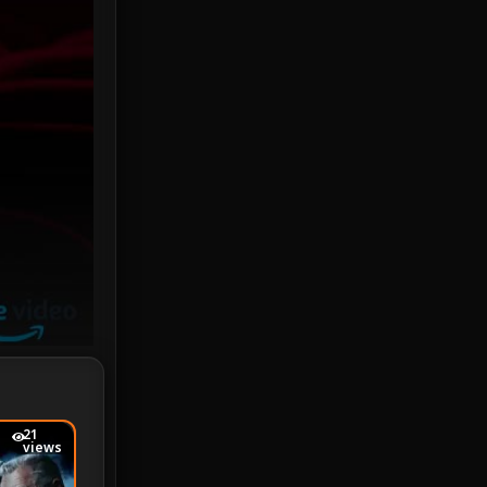
Investigation
33
iQIYI
18
Kids
16
LGBTQ
5
Love
25
Martial
6
Martial Arts
36
marvel
2
Melodrama
6
21
views
Military
7