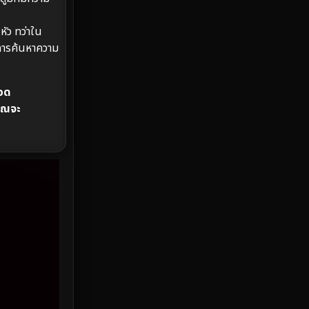
HBO Max
3
ัว ทว่าใน
ะการค้นหาความ
Healing
15
รอด
Heist
25
คุณจะ
Historical
7
History ประวัติศาสตร์
53
Holiday
2
Horror สยองขวัญ
389
Human
49
Inspirational แรงบันดาลใจ
156