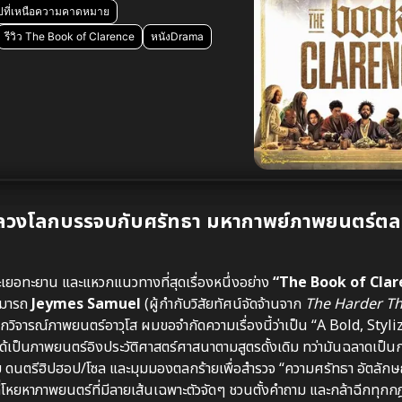
ปที่เหนือความคาดหมาย
รีวิว The Book of Clarence
หนังDrama
มลวงโลกบรรจบกับศรัทธา มหากาพย์ภาพยนตร์ตลก
เยอทะยาน และแหวกแนวทางที่สุดเรื่องหนึ่งอย่าง
“The Book of Clar
ามารถ
Jeymes Samuel
(ผู้กำกับวิสัยทัศน์จัดจ้านจาก
The Harder Th
วิจารณ์ภาพยนตร์อาวุโส ผมขอจำกัดความเรื่องนี้ว่าเป็น “A Bold, Styl
้เป็นภาพยนตร์อิงประวัติศาสตร์ศาสนาตามสูตรดั้งเดิม ทว่ามันฉลาดเป็
 ดนตรีฮิปฮอป/โซล และมุมมองตลกร้ายเพื่อสำรวจ “ความศรัทธา อัตลักษ
ที่โหยหาภาพยนตร์ที่มีลายเส้นเฉพาะตัวจัดๆ ชวนตั้งคำถาม และกล้าฉีกทุก