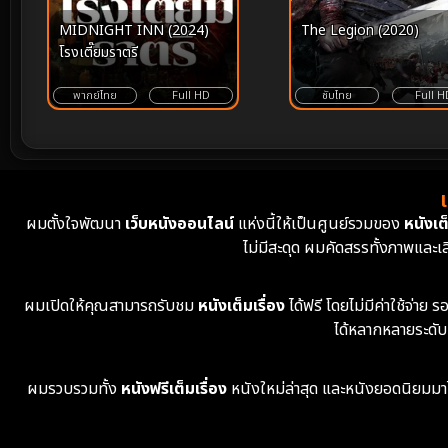
MIDNIGHT INN (2024)
The Legion (2020)
โรงเตี๊ยมราตรี
พากย์ไทย
Full HD
ซับไทย
Full H
ผมตั้งใจพัฒนา
เว็บหนังออนไลน์
แห่งนี้ให้เป็นศูนย์รวมของ
หนังเต็
ไม่มีสะดุด ผมคัดสรรทั้งภาพและเ
ผมเปิดให้คุณสามารถรับชม
หนังเต็มเรื่อง
ได้ฟรี โดยไม่มีค่าใช้จ่า
ได้หลากหลายระดับ
ผมรวบรวมทั้ง
หนังฟรีเต็มเรื่อง
หนังใหม่ล่าสุด และหนังยอดนิยมมาไว้ใ