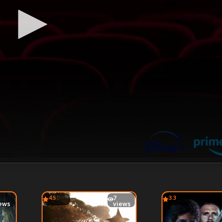
4.5
7
3.3
ews
views