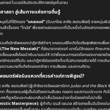
ained
ในเวอร์ชันอิงประวัติศาสตร์ยุคโบราณ
ศาสดา สู่เส้นทางแห่งการตื่นรู้
หมุดไปที่ชีวิตของ
“แคลเรนซ์”
(รับบทโดย ลาคีธ สแตนฟิลด์) ชายหนุ่มผิว
ความสำเร็จของ “โทมัส” พี่ชายฝาแฝดของเขาที่เป็นหนึ่งในอัครสาวกของพระ
อด
 รวมถึงอิทธิพลของปาฏิหาริย์ต่างๆ แคลเรนซ์จึงเกิดไอเดียสุดพิสดารเพื่อห
 (The New Messiah)”
ที่ส่งมาจากสวรรค์ เขาเริ่มใช้กลลวง ทักษะกา
หลงเชื่อและหลั่งไหลนำเงินมามอบให้ ทว่ายิ่งแผนการลวงโลกของเขาขยายให
ักรวรรดิโรมัน และปาฏิหาริย์ของจริงที่เขาไม่สามารถอธิบายได้ การเดินท
งความหมายที่แท้จริงของศรัทธา การเสียสละ และความดีงาม
ยนตร์ฟอร์มแหวกที่ควรค่าแก่การพิสูจน์?
:
ลาคีธ สแตนฟิลด์ (ผู้เข้าชิงรางวัลออสการ์จาก
Judas and the Black 
ท ทั้งแคลเรนซ์ผู้เต็มไปด้วยความสับสน กลลวง และความเปราะบาง กับโท
ี่ดูเหมือนจะกะล่อนกลับน่าเห็นใจและน่าเอาใจช่วยอย่างไม่น่าเชื่อ
nistic Masterpiece):
ผู้กำกับ เจมส์ แซมวล สร้างลายเซ็นอันโดดเด่น
ากกรุงเยรูซาเล็มยุคโบราณ รวมถึงการออกแบบท่าเต้น มุมกล้อง และคอสต