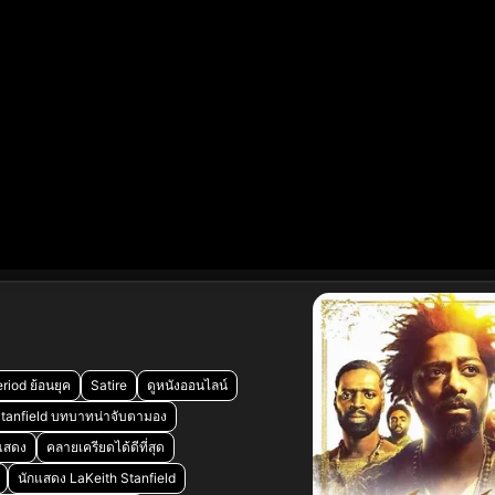
riod ย้อนยุค
Satire
ดูหนังออนไลน์
Stanfield บทบาทน่าจับตามอง
แสดง
คลายเครียดได้ดีที่สุด
นักแสดง LaKeith Stanfield