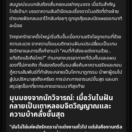
สมบูรณ์แบบกลับต้องสั่นคลอนอย่างรุนแรง เมื่อวันสำคัญ
ใกล้เข้ามา บรรดาความลับดำมืดและเรื่องราวในอดีตที่ต่างฝ่าย
ต่างเคยฝังกลบเอาไว้กลับค่อยๆ ถูกขุดคุ้ยและเปิดเผยออกมาที
ละน้อย
วิกฤตศรัทธาครั้งใหญ่เริ่มต้นขึ้นเมื่อความจริงใจถูกแทนที่ด้วย
ความระแวง จากความโรแมนติกชวนฝันแปรเปลี่ยนเป็นเกม
จิตวิทยาและการตั้งคำถามว่า “คนที่กำลังจะแต่งงานด้วย…
แท้จริงแล้วคือใคร?” ท่ามกลางบรรยากาศที่บีบคั้นและแผน
ลวงที่ไม่คาดคิด ทั้งสองต้องดิ้นรนเพื่อค้นหาความจริงและกอบ
กู้ความสัมพันธ์ที่กำลังจะกลายเป็นโศกนาฏกรรม นำพาผู้ชมไป
สู่ปมปริศนาสุดตึงเครียด การปะทะทางอารมณ์ขั้นสุด และบท
สรุปสุดช็อกที่ยากจะคาดเดาจนนาทีสุดท้าย
มุมมองจากนักวิจารณ์: เมื่อวันในฝัน
กลายเป็นเตาหลอมจิตวิญญาณและ
ความบ้าคลั่งขั้นสุด
“มันไม่ใช่แค่หนังรักดราม่าแต่งงานทั่วไป แต่มันคืองานทริล