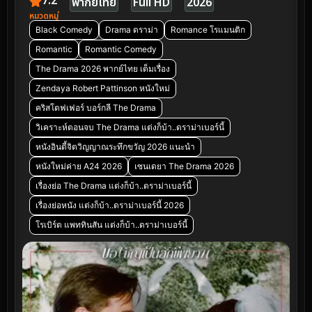
7.2
พากย์ไทย
Full HD
2026
หมวดหมู่
Black Comedy
Drama ดราม่า
Romance โรแมนติก
Romantic
Romantic Comedy
The Drama 2026 พากย์ไทย เต็มเรื่อง
Zendaya Robert Pattinson หนังใหม่
คริสโตฟเฟอร์ บอร์กลี The Drama
วิเคราะห์ตอนจบ The Drama แต่งก็บ้า..ดราม่าเบอร์นี้
หนังอินดี้จิตวิญญาณระทึกขวัญ 2026 แนะนำ
หนังใหม่ค่าย A24 2026
เซนเดยา The Drama 2026
เรื่องย่อ The Drama แต่งก็บ้า..ดราม่าเบอร์นี้
เรื่องย่อหนัง แต่งก็บ้า..ดราม่าเบอร์นี้ 2026
โรเบิร์ต แพททินสัน แต่งก็บ้า..ดราม่าเบอร์นี้