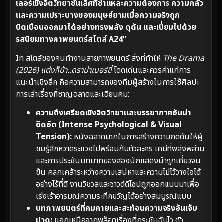
เลอร์เชิงจิตวิทยาชั้นเลิศที่ชำแหละความต้องการ ความกลัว
และความเปราะบางของมนุษย์ยามเมื่อความจริงถูก
บิดเบือนออกมาได้อย่างทรงพลัง ดุดัน และเปี่ยมไปด้วย
รสนิยมทางภาพยนตร์สไตล์ A24”
In สไตล์ของคนทำงานสายภาพยนตร์ สิ่งที่ทำให้
The Drama
(2026) แต่งก็บ้า..ดราม่าเบอร์นี้
โดดเด่นและควรค่าแก่การ
แนะนำเชิงลึก คือความสามารถของทีมผู้สร้างในการใช้ศิลปะ
การเล่าเรื่องที่ชาญฉลาดและเฉียบคม:
ความตึงเครียดเชิงจิตวิทยาและบรรยากาศอันน่า
อึดอัด (Intense Psychological & Visual
Tension):
หนังฉลาดมากในการสร้างความกดดันให้ผู้
ชมรู้สึกหวาดระแวงไปพร้อมกับตัวละคร เคมีที่พลุ่งพล่าน
และการประชันบทบาทของสองนักแสดงนำถูกเคี่ยวจน
ข้น คลุกเคล้าระหว่างความเสน่หาและความไม่ไว้วางใจได้
อย่างไร้ที่ติ งานวิชวลและซาวด์ดีไซน์ถูกออกแบบมาเพื่อ
เร่งเร้าอารมณ์ความระทึกขวัญได้อย่างสมบูรณ์แบบ
บทภาพยนตร์ที่คมคายและสะท้อนความจริงอันเจ็บ
ปวด:
นอกเหนือจากพล็อตเรื่องที่กระชับฉับไว ตัว