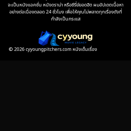
จะเป็นหนังแอคชั่น หนังดราม่า หรือซีรี่ย์ยอดฮิต ผมอัปเดตเนื้อหา
Fiction
9
อย่างต่อเนื่องตลอด 24 ชั่วโมง เพื่อให้คุณไม่พลาดทุกเรื่องดังที่
กำลังเป็นกระแส
Film
57
Gothic
3
Grief
7
© 2026 cyyoungpitchers.com หนังเต็มเรื่อง
HBO GO
6
HBO Max
3
Healing
15
Heist
25
Historical
7
History ประวัติศาสตร์
53