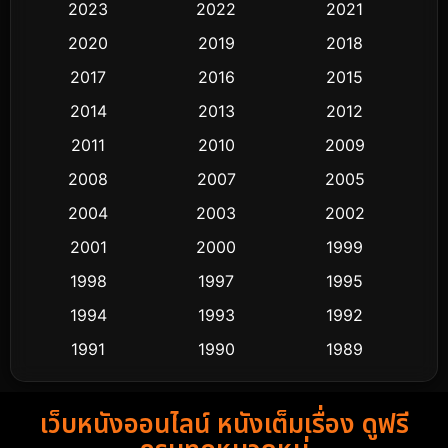
2023
2022
2021
Classic หนังคลาสสิก
48
2020
2019
2018
2017
2016
2015
Comedy ตลก
428
2014
2013
2012
Coming-of-age ชีวิตวัยรุ่น
61
2011
2010
2009
Crime อาชญากรรม
503
2008
2007
2005
2004
2003
2002
Cult Film
4
2001
2000
1999
Culture
9
1998
1997
1995
Dance เต้น
1994
1993
1992
10
1991
1990
1989
Detective สืบสวน
58
1988
1986
1985
Detective สืบสวน
70
เว็บหนังออนไลน์ หนังเต็มเรื่อง ดูฟรี
1983
1982
1981