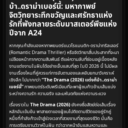
บ้า..ดราม่าเบอร์นี้: มหากาพย์
จิตวิทยาระทึกขวัญและศรัทธาแห่ง
รักที่พังทลายระดับมาสเตอร์พีซแห่ง
ปีจาก A24
หากคุณกำลังมองหาภาพยนตร์แนวโรแมนติก-ดราม่าทริลเลอร์
(Romantic Drama Thriller) หรือจิตวิทยาสั่นประสาทที่จะมา
เปลือยหน้ากากความสัมพันธ์ ตีแผ่ความลับที่ซ่อนอยู่เบื้องหลัง
งานแต่งงานในฝันได้อย่างเจ็บแสบที่สุด ในปี 2026 นี้ ไม่มีผล
งานเรื่องไหนที่คู่ควรแก่การจับตามองและหยิบยกมาวิเคราะห์
เชิงลึก ไปมากกว่า
“The Drama (2026) แต่งก็บ้า..ดราม่า
เบอร์นี้”
ภาพยนตร์ระดับพรีเมียมที่จะพาผู้ชมก้าวข้ามเส้นแบ่ง
ระหว่างความรัก ความจริง และมหันตภัยแห่งความระแวง
เรื่องราวใน
The Drama (2026)
ยังคงซื่อสัตย์ต่อเส้นเรื่อง
หลักอันเข้มข้น พาสายตาของผู้ชมไปติดตามชีวิตของคู่รักคู่
หนึ่งที่กำลังก้าวเข้าสู่ช่วงเวลาที่สวยงามที่สุดของชีวิต นั่นคือ
การเตรียมงานวิวาห์ในฝัน ทว่าฉากหน้าอันแสนหวานและ