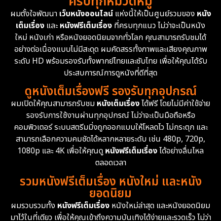
ครบทุกหมวดหมู่
1978
1974
1971
Disaster
13
ผมตั้งใจพัฒนา
เว็บหนังออนไลน์
แห่งนี้ให้เป็นศูนย์รวมของ
หนัง
1962
เต็มเรื่อง
และ
หนังฟรีเต็มเรื่อง
ที่ครบทุกแนว ไม่ว่าจะเป็นหนัง
Disney+
4
ใหม่ หนังเก่า หรือหนังยอดนิยมจากทั่วโลก คุณสามารถรับชมได้
Documentary สารคดี
93
อย่างต่อเนื่องแบบไม่มีสะดุด ผมคัดสรรทั้งภาพและเสียงคุณภาพ
ระดับ HD พร้อมรองรับทั้งพากย์ไทยและซับไทย เพื่อให้คุณได้รับ
Drama ดราม่า
(1,426)
ประสบการณ์การดูหนังที่ดีที่สุด
ดูหนังเต็มเรื่องฟรี รองรับทุกอุปกรณ์
Dystopian
16
ผมเปิดให้คุณสามารถรับชม
หนังเต็มเรื่อง
ได้ฟรี โดยไม่มีค่าใช้จ่าย
รองรับการใช้งานผ่านทุกอุปกรณ์ ไม่ว่าจะเป็นมือถือหรือ
Emotional
61
คอมพิวเตอร์ ระบบสตรีมมิ่งถูกออกแบบให้โหลดไว ไม่กระตุก และ
สามารถเลือกความคมชัดได้หลากหลายระดับ เช่น 480p, 720p,
Epic มหากาพย์
213
1080p และ 4K เพื่อให้คุณดู
หนังฟรีเต็มเรื่อง
ได้อย่างลื่นไหล
Erotic
35
ตลอดเวลา
รวมหนังฟรีเต็มเรื่อง หนังใหม่ และหนัง
Family ครอบครัว
359
ยอดนิยม
ผมรวบรวมทั้ง
หนังฟรีเต็มเรื่อง
หนังใหม่ล่าสุด และหนังยอดนิยม
Fantasy จินตนาการ
319
มาไว้ในที่เดียว เพื่อให้คุณเข้าถึงความบันเทิงได้ง่ายและรวดเร็ว ไม่ว่า