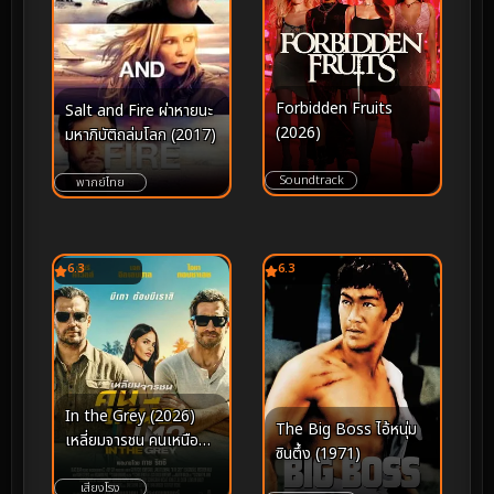
Forbidden Fruits
Salt and Fire ผ่าหายนะ
(2026)
มหาภิบัติถล่มโลก (2017)
Soundtrack
พากย์ไทย
6.3
6.3
In the Grey (2026)
The Big Boss ไอ้หนุ่ม
เหลี่ยมจารชน คนเหนือ
ซินตึ้ง (1971)
เทา
เสียงโรง