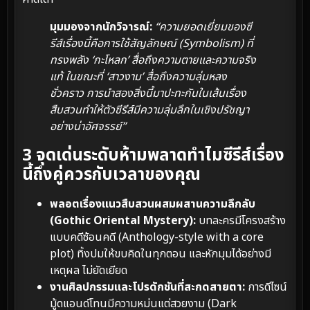
มุมมองจากนักวิจารณ์:
“ความยอดเยี่ยมของซี
รีส์เรื่องนี้คือการใช้สัญลักษณ์ (Symbolism) ที่
ทรงพลัง ‘กะโหลก’ สื่อถึงความตายและความจริง
แท้ ในขณะที่ ‘สาวงาม’ สื่อถึงความลุ่มหลง
ชั่วคราว การนำสองสิ่งนี้มาปะทะกันในเส้นเรื่อง
สืบสวนทำให้ตัวซีรีส์มีความลุ่มลึกในเชิงปรัชญา
อย่างน่าอัศจรรย์”
3 จุดเด่นระดับห้ามพลาดทำไมซีรีส์เรื่อง
นี้ถึงคู่ควรกับเวลาของคุณ
พลอตเรื่องแนวสืบสวนผสมผสานความลึกลับ
(Gothic Oriental Mystery):
บทละครมีโครงสร้าง
แบบคดีซ้อนคดี (Anthology-style with a core
plot) ทิ้งปมให้ขบคิดในทุกตอน และหักมุมได้อย่างมี
เหตุผล ไม่ยัดเยียด
งานศิลปกรรมและโปรดักชันที่สะกดสายตา:
การดีไซน์
มู้ดแอนด์โทนมีความหม่นแต่สวยงาม (Dark