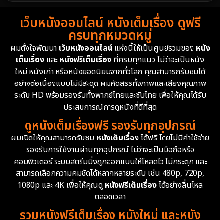
1988
1986
1985
Detective สืบสวน
76
เว็บหนังออนไลน์ หนังเต็มเรื่อง ดูฟรี
1983
1982
1981
ครบทุกหมวดหมู่
1978
1974
1971
Disaster
13
ผมตั้งใจพัฒนา
เว็บหนังออนไลน์
แห่งนี้ให้เป็นศูนย์รวมของ
หนัง
1962
เต็มเรื่อง
และ
หนังฟรีเต็มเรื่อง
ที่ครบทุกแนว ไม่ว่าจะเป็นหนัง
Disney+
4
ใหม่ หนังเก่า หรือหนังยอดนิยมจากทั่วโลก คุณสามารถรับชมได้
Documentary สารคดี
95
อย่างต่อเนื่องแบบไม่มีสะดุด ผมคัดสรรทั้งภาพและเสียงคุณภาพ
ระดับ HD พร้อมรองรับทั้งพากย์ไทยและซับไทย เพื่อให้คุณได้รับ
Drama ดราม่า
(1,504)
ประสบการณ์การดูหนังที่ดีที่สุด
ดูหนังเต็มเรื่องฟรี รองรับทุกอุปกรณ์
Dystopian
16
ผมเปิดให้คุณสามารถรับชม
หนังเต็มเรื่อง
ได้ฟรี โดยไม่มีค่าใช้จ่าย
รองรับการใช้งานผ่านทุกอุปกรณ์ ไม่ว่าจะเป็นมือถือหรือ
Emotional
61
คอมพิวเตอร์ ระบบสตรีมมิ่งถูกออกแบบให้โหลดไว ไม่กระตุก และ
สามารถเลือกความคมชัดได้หลากหลายระดับ เช่น 480p, 720p,
Epic มหากาพย์
225
1080p และ 4K เพื่อให้คุณดู
หนังฟรีเต็มเรื่อง
ได้อย่างลื่นไหล
Erotic
36
ตลอดเวลา
รวมหนังฟรีเต็มเรื่อง หนังใหม่ และหนัง
Family ครอบครัว
372