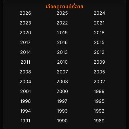
Biography ชีวิตจริง
76
เลือกดูตามปีที่ฉาย
2026
2025
2024
Black Comedy
323
2023
2022
2021
Classic หนังคลาสสิก
48
2020
2019
2018
2017
2016
2015
Comedy ตลก
453
2014
2013
2012
Coming-of-age ชีวิตวัยรุ่น
64
2011
2010
2009
Crime อาชญากรรม
530
2008
2007
2005
2004
2003
2002
Cult Film
4
2001
2000
1999
Culture
9
1998
1997
1995
Dance เต้น
1994
1993
1992
10
1991
1990
1989
Detective สืบสวน
62