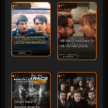
5.5
4.2
Hustler vs Scammer
Kill Me If You Dare ถ้า
(2023) เกมกลคนต้มตุ๋น
กล้า ก็ฆ่าเลย (2024)
ซับไทย
พากย์ไทย
5.2
5.2
Death Race 4
Beyond Anarchy