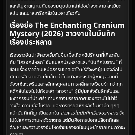
และสัญชาตญาณดิบของมนุษย์มาเล่าได้อย่างงดงาม ละเมียด
ละไม และน่าสะพรึงกลัวในเวลาเดียวกัน
เรื่องย่อ The Enchanting Cranium
Mystery (2026) สาวงามในบันทึก
เรื่องประหลาด
เรื่องราวอันน่าพิศวงเริ่มต้นขึ้นเมื่อเกิดคดีปริศนาที่เกี่ยวพัน
กับ “โครงกะโหลก” อันแปลกประหลาดและ “บันทึกโบราณ” ที่
ซ่อนเรื่องราวลี้ลับเหนือธรรมชาติเอาไว้ ซีรีส์จะพาผู้ชมดิ่งลึกไป
กับการสืบสวนอันเข้มข้น นำโดยตัวละครหลักผู้ชาญฉลาดที่
ต้องใช้ไหวพริบและหลักเหตุผลในการคลี่คลายเงื่อนงำ ทว่าทุก
คดีกลับโยงใยไปถึงเหล่า “สาวงาม” ผู้มีปูมหลังอันลึกลับและ
ชะตากรรมที่น่าเศร้า ท่ามกลางบรรยากาศของความไม่น่าไว้
วางใจ ความเชื่อโบราณ และการทรยศหักหลังในเงามืด ทุกๆ
หน้าบันทึกที่ถูกเปิดออกใน
สาวงามในบันทึกเรื่องประหลาด
จึง
ไม่ใช่แค่การตามหาตัวฆาตกร แต่มันคือการปอกเปลือกกิเลส
ตัณหาและความจริงอันโหดร้ายของจิตใจมนุษย์ที่ยากเกินกว่าจะ
คาดเดา