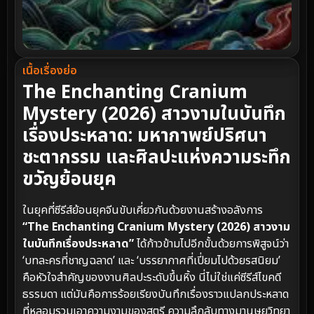
เนื้อเรื่องย่อ
The Enchanting Cranium
Mystery (2026) สาวงามในบันทึก
เรื่องประหลาด: มหากาพย์ปริศนา
ชะตากรรม และศิลปะแห่งความระทึก
ขวัญย้อนยุค
ในยุคที่ซีรีส์ย้อนยุคจีนขับเคี่ยวกันด้วยงานสร้างอลังการ
“The Enchanting Cranium Mystery (2026) สาวงาม
ในบันทึกเรื่องประหลาด”
ได้ก้าวข้ามไปอีกขั้นด้วยการพิสูจน์ว่า
‘บทละครที่ชาญฉลาด’ และ ‘บรรยากาศที่เปี่ยมไปด้วยรสนิยม’
คือหัวใจสำคัญของงานศิลปะระดับขึ้นหิ้ง นี่ไม่ใช่แค่ซีรีส์ไขคดี
ธรรมดา แต่มันคือการร้อยเรียงบันทึกเรื่องราวแปลกประหลาด
ที่หลอมรวมเอาความงามของสตรี ความลึกลับทางมานุษยวิทยา