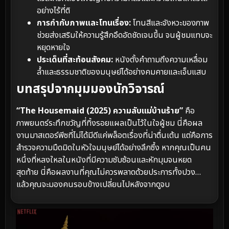
อย่างไร้ที่ติ
การกำกับภาพและโทนเรื่อง:
โทนสีและจังหวะของภาพ
ช่วยส่งเสริมให้ความรู้สึกอึดอัดชัดเจนขึ้น จนผู้ชมแทบจะ
หยุดหายใจ
ประเด็นที่สะท้อนสังคม:
หนังตั้งคำถามถึงความเหลื่อม
ล้ำและธรรมชาติของมนุษย์ได้อย่างคมคายและเจ็บแสบ
บทสรุปจากมุมมองนักวิจารณ์
“The Housemaid (2025) ความลับแม่บ้านร้าย”
คือ
ภาพยนตร์ระทึกขวัญที่ทิ้งรอยแผลเป็นไว้ในใจผู้ชม นี่คือผล
งานมาสเตอร์พีซที่ไม่ได้มีดีแค่พล็อตเรื่องที่น่าตื่นเต้น แต่คือการ
สำรวจความมืดมิดในหัวใจมนุษย์ได้อย่างลึกซึ้ง หากคุณเป็นคน
หนึ่งที่หลงใหลในหนังที่มีความซับซ้อนและหักมุมจนหยด
สุดท้าย นี่คือผลงานที่คุณไม่ควรพลาดด้วยประการทั้งปวง…
แล้วคุณจะมองคนรอบข้างเปลี่ยนไปหลังจากดูจบ