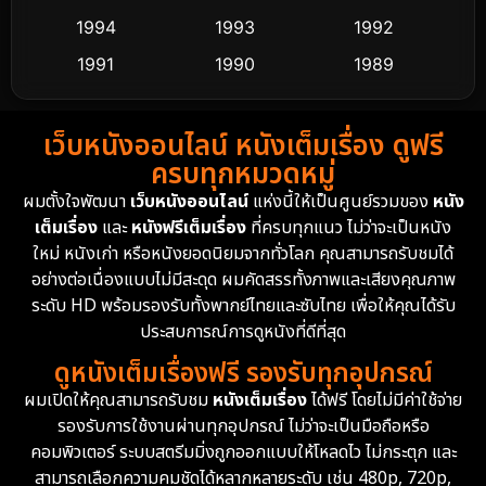
Dance เต้น
1994
1993
1992
10
1991
1990
1989
Detective สืบสวน
62
1988
1986
1985
Detective สืบสวน
76
เว็บหนังออนไลน์ หนังเต็มเรื่อง ดูฟรี
1983
1982
1981
ครบทุกหมวดหมู่
1978
1974
1971
Disaster
13
ผมตั้งใจพัฒนา
เว็บหนังออนไลน์
แห่งนี้ให้เป็นศูนย์รวมของ
หนัง
1962
เต็มเรื่อง
และ
หนังฟรีเต็มเรื่อง
ที่ครบทุกแนว ไม่ว่าจะเป็นหนัง
Disney+
4
ใหม่ หนังเก่า หรือหนังยอดนิยมจากทั่วโลก คุณสามารถรับชมได้
Documentary สารคดี
95
อย่างต่อเนื่องแบบไม่มีสะดุด ผมคัดสรรทั้งภาพและเสียงคุณภาพ
ระดับ HD พร้อมรองรับทั้งพากย์ไทยและซับไทย เพื่อให้คุณได้รับ
Drama ดราม่า
(1,504)
ประสบการณ์การดูหนังที่ดีที่สุด
ดูหนังเต็มเรื่องฟรี รองรับทุกอุปกรณ์
Dystopian
16
ผมเปิดให้คุณสามารถรับชม
หนังเต็มเรื่อง
ได้ฟรี โดยไม่มีค่าใช้จ่าย
รองรับการใช้งานผ่านทุกอุปกรณ์ ไม่ว่าจะเป็นมือถือหรือ
Emotional
61
คอมพิวเตอร์ ระบบสตรีมมิ่งถูกออกแบบให้โหลดไว ไม่กระตุก และ
สามารถเลือกความคมชัดได้หลากหลายระดับ เช่น 480p, 720p,
Epic มหากาพย์
225