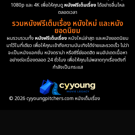
1080p และ 4K เพื่อให้คุณดู
หนังฟรีเต็มเรื่อง
ได้อย่างลื่นไหล
Erotic
36
ตลอดเวลา
รวมหนังฟรีเต็มเรื่อง หนังใหม่ และหนัง
Family ครอบครัว
372
ยอดนิยม
ผมรวบรวมทั้ง
หนังฟรีเต็มเรื่อง
หนังใหม่ล่าสุด และหนังยอดนิยม
Fantasy จินตนาการ
339
มาไว้ในที่เดียว เพื่อให้คุณเข้าถึงความบันเทิงได้ง่ายและรวดเร็ว ไม่ว่า
จะเป็นหนังแอคชั่น หนังดราม่า หรือซีรี่ย์ยอดฮิต ผมอัปเดตเนื้อหา
Fiction
9
อย่างต่อเนื่องตลอด 24 ชั่วโมง เพื่อให้คุณไม่พลาดทุกเรื่องดังที่
กำลังเป็นกระแส
Film
57
Gothic
3
Grief
7
© 2026 cyyoungpitchers.com หนังเต็มเรื่อง
HBO GO
6
HBO Max
3