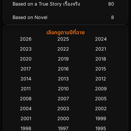
Based on a True Story เรื่องจริง
80
Based on Novel
8
Biography ชีวิตจริง
76
เลือกดูตามปีที่ฉาย
2026
2025
2024
Black Comedy
323
2023
2022
2021
Classic หนังคลาสสิก
48
2020
2019
2018
2017
2016
2015
Comedy ตลก
453
2014
2013
2012
Coming-of-age ชีวิตวัยรุ่น
64
2011
2010
2009
Crime อาชญากรรม
530
2008
2007
2005
2004
2003
2002
Cult Film
4
2001
2000
1999
Culture
9
1998
1997
1995