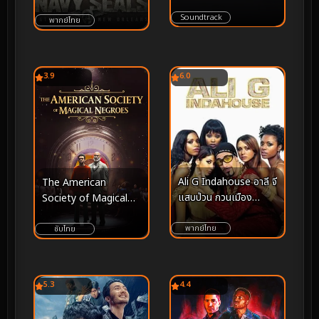
การกลับมาของ BTS
(2016) หน่วยจู่โจมทะลวง
Arirang (2026)
Soundtrack
เมืองซอมบี้
พากย์ไทย
3.9
6.0
Ali G Indahouse อาลี จี
The American
แสบป่วน กวนเมือง
Society of Magical
(2002)
Negroes (2024)
พากย์ไทย
ซับไทย
5.3
4.4