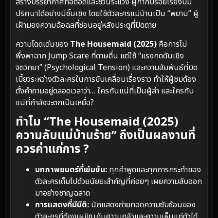
สร้างบรรยากาศที่อึดอัดและชวนระแวง ผู้กำกับร้อยเรียงปม
ปริศนาได้อย่างมีชั้นเชิง โดยใช้ตัวละครแม่บ้านเป็น “พยาน” ผู้
เฝ้ามองความฉ้อฉลที่ซ่อนอยู่หลังประตูที่ปิดตาย
ความโดดเด่นของ
The Housemaid (2025)
คือการไม่
พึ่งพาฉาก Jump Scare ที่ดาษดื่น แต่ใช้ “แรงกดดันเชิง
จิตวิทยา” (Psychological Tension) และความสัมพันธ์ที่บิด
เบี้ยวระหว่างตัวละครในการขับเคลื่อนเรื่องราว ทำให้ผู้ชมต้อง
ตั้งคำถามอยู่ตลอดเวลาว่า… ใครกันแน่ที่เป็นผู้ล่า และใครกัน
แน่ที่กำลังจะตกเป็นเหยื่อ?
ทำไม “The Housemaid (2025)
ความลับแม่บ้านร้าย” ถึงเป็นผลงานที่
ควรค่าแก่การ ?
บทภาพยนตร์ที่เข้มข้น:
ทุกคำพูดและทุกการกระทำของ
ตัวละครเต็มไปด้วยนัยยะสำคัญที่ค่อยๆ เผยความลับออก
มาอย่างชาญฉลาด
การแสดงที่มีมิติ:
นักแสดงถ่ายทอดความซับซ้อนของ
ตัวละครที่ต้องเผชิญกับความกลัวและความเห็นแก่ตัวได้