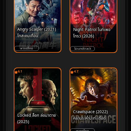
Angry Scalper (2021)
Night Patrol ไนท์เพอ
โทสะคนเถื่อน
โทรว (2026)
พากย์ไทย
Soundtrack
6.1
4.7
Crawlspace (2022)
Locked ล็อก ล่อมาตาย
คลานระห่ำปะทะเดือด
(2025)
พากย์ไทย