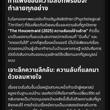
กำแพงซ่อนความลับที่พร้อมจะ
ทำลายทุกอย่าง
ในโลกของภาพยนตร์ระทึกขวัญเชิงจิตวิทยา (Psychological
Thriller) ที่ขับเคี่ยวกันด้วยชนชั้นและความลับที่ถูกปิดตาย
“The Housemaid (2025) ความลับแม่บ้านร้าย”
ก้าวขึ้น
มาเป็นผลงานที่มอบประสบการณ์การรับชมที่ “บีบคั้น” และ
“คาดเดาไม่ได้” มากที่สุดเรื่องหนึ่งของปี นี่ไม่ใช่เพียงแค่เรื่อง
ราวของแม่บ้านผู้เข้ามาทำงานในบ้านมหาเศรษฐี แต่มันคือการ
เปิดโปงสันดานดิบของมนุษย์ภายใต้เปลือกนอกที่ดูสมบูรณ์
แบบ
เจาะลึกความลึกลับ: ความลับที่แลกมา
ด้วยลมหายใจ
เรื่องราวเริ่มต้นขึ้นเมื่อหญิงสาวคนหนึ่งก้าวเข้าสู่คฤหาสน์
หรูหราในฐานะแม่บ้าน เธอคิดว่านี่คือโอกาสที่จะเปลี่ยนชีวิต แต่
กลับกลายเป็นว่าทุกมุมของบ้านหลังนี้เต็มไปด้วยความลับที่ถูก
ฝังกลบไว้ การดำเนินเรื่องมีความเป็นมาสเตอร์คลาสในการ