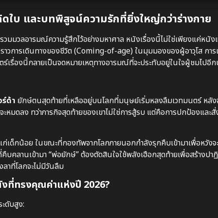
ใบ และบทพิสูจน์ความรักที่ยิ่งใหญ่กว่าร่างกาย
วมมวลอารมณ์ความรู้สึกไว้อย่างมหาศาล หนังเรื่องนี้ไม่ใช่เพียงแค่หนังแ
่องราวการเดินทางของชีวิต (Coming-of-age) ในมุมมองของผู้อาวุโส การเล่า
ร์เรื่องนี้กลายเป็นจดหมายเหตุทางอารมณ์ที่จะประทับอยู่ในใจผู้ชมไป
ร์ด้า
ยักษ์ตนสุดท้ายที่เหลืออยู่บนโลกที่มนุษย์เริ่มหลงลืมเวทมนตร์ หลัง
กล้จะหมดลง ทว่าภารกิจสุดท้ายของเขาไม่ใช่การสู้รบ แต่คือการปกป้องและส
แก่เด็กน้อย ในขณะที่กองทัพจากโลกภายนอกกำลังรุกคืบเข้ามาเพื่อหวั
คลานเข้ามา “พ่อยักษ์” ต้องตัดสินใจใช้พลังเฮือกสุดท้ายเพื่อสร้างปาฏิหา
ที่โลกจะไม่มีวันลืม
นังที่ทรงคุณค่าแห่งปี 2026?
ะดับสูง: