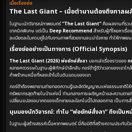
เนื้อเรื่องย่อ
The Last Giant – เมื่อตำนานต้องถึงกาลผลัด
ในฐานะนักวิจารณ์ภาพยนตร์
“The Last Giant”
คือผลงานที่รวบร
เทคนิคพิเศษ แต่เป็น
Deep Recommend
สำหรับผู้ที่โหยหาเรื
ละเมียดละไมควบคู่ไปกับงานภาพที่สวยงามจนน่าใจหาย ทำให้ภาพยนต
เรื่องย่ออย่างเป็นทางการ (Official Synopsis)
The Last Giant (2026) พ่อยักษ์สั่งลา
บอกเล่าเรื่องราวของ
กอ
หลายศตวรรษในฐานะผู้พิทักษ์ป่าลึกลับ กอร์ด้ารู้ดีว่าเวลาของเขาใ
กำพร้าคนหนึ่งที่หลงเข้าไปในดินแดนของเขา
กอร์ด้าต้องพยายามถ่ายทอดความรู้และจิตวิญญาณแห่งธรรมชาติให้
ทรัพยากรสุดท้ายในป่าแห่งนี้ ท่ามกลางการเผชิญหน้าและความตายที่คืบ
เปลี่ยนแปลงอนาคตของเด็กชายและโลกใบนี้ไปตลอดกาล เป็นการสั่งลา
มุมมองนักวิจารณ์: ทำไม “พ่อยักษ์สั่งลา” ถึงเป็นห
ในฐานะผู้สร้างสรรค์เนื้อหาภาพยนตร์ นี่คือมิติที่สร้างความประทับใจร