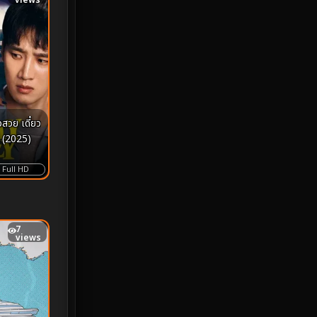
views
iQIYI
18
Kids
16
LGBTQ
5
Love
25
 (2025)
Martial
6
Full HD
Martial Arts
36
marvel
2
7
views
Melodrama
6
Military
7
MONOMAX
1