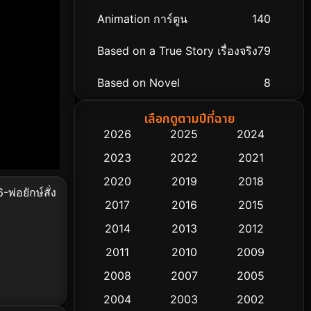
Animation การ์ตูน
140
Based on a True Story เรื่องจริง
79
Based on Novel
8
Biography ชีวิตจริง
75
เลือกดูตามปีที่ฉาย
2026
2025
2024
Black Comedy
303
2023
2022
2021
Classic หนังคลาสสิก
48
2020
2019
2018
2017
2016
2015
Comedy ตลก
435
2014
2013
2012
Coming-of-age ชีวิตวัยรุ่น
63
2011
2010
2009
Crime อาชญากรรม
511
2008
2007
2005
2004
2003
2002
Cult Film
4