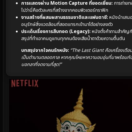
การแสดงผ่าน Motion Capture ที่ยอดเยี่ยม:
การถ่ายทอ
ไปว่านี่คือตัวละครที่สร้างจากคอมพิวเตอร์กราฟิก
งานสร้างที่ผสมผสานธรรมชาติและแฟนตาซี:
หนังนำเสนอภ
อนุรักษ์สิ่งแวดล้อมที่สอดแทรกเข้ามาได้อย่างลงตัว
ประเด็นเรื่องการสืบทอด (Legacy):
หนังตั้งคำถามสำคัญกับเ
สรุปที่ทำเอาคนดูแทบทุกคนต้องเสียน้ำตาด้วยความตื้นตัน
บทสรุปจากใจคนรักหนัง:
“The Last Giant คือเครื่องเตื
เป็นตำนานตลอดกาล หากคุณโหยหาความอบอุ่นที่มาพร้อมกับคว
บอกลาที่งดงามที่สุด!”