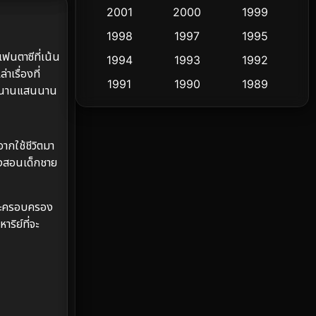
2001
2000
1999
Culture
9
1998
1997
1995
ฟนตาซีที่เน้น
Dance เต้น
1994
1993
1992
10
เรื่องที่
1991
1990
1989
อีกนานแสนนาน
Detective สืบสวน
72
1988
1986
1985
Detective สืบสวน
59
1983
1982
1981
จากใช้ชีวิตมา
1978
1974
1971
Disaster
13
ั่งสอนเด็กชาย
1962
Disney+
4
งจะครอบครอง
Documentary สารคดี
94
ริย์ที่จะ
Drama ดราม่า
(1,451)
Dystopian
16