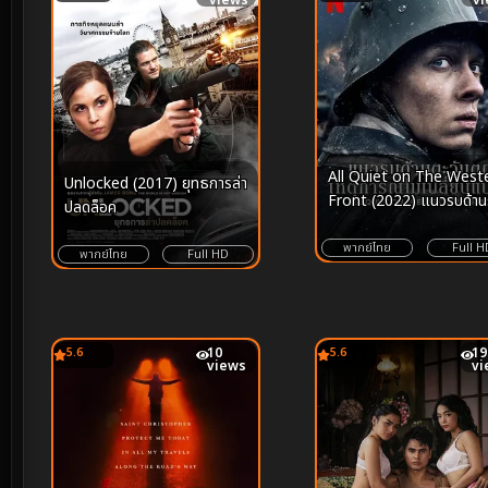
views
v
All Quiet on The West
Unlocked (2017) ยุทธการล่า
Front (2022) แนวรบด้าน
ปลดล็อค
ตะวันตก เหตุการณ์ไม่
เปลี่ยนแปลง
พากย์ไทย
Full H
พากย์ไทย
Full HD
5.6
10
5.6
19
views
vi