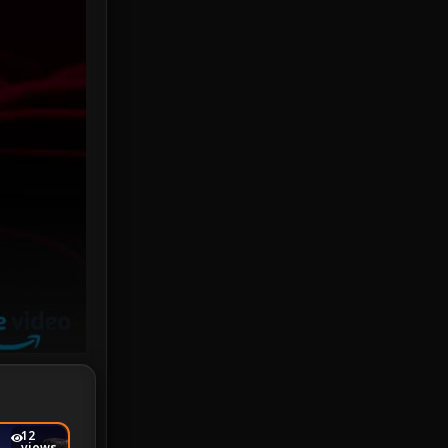
HBO Max
3
Healing
15
Heist
25
Historical
7
History ประวัติศาสตร์
53
Holiday
2
Horror สยองขวัญ
384
Human
49
Inspirational แรงบันดาลใจ
156
Investigation
33
12