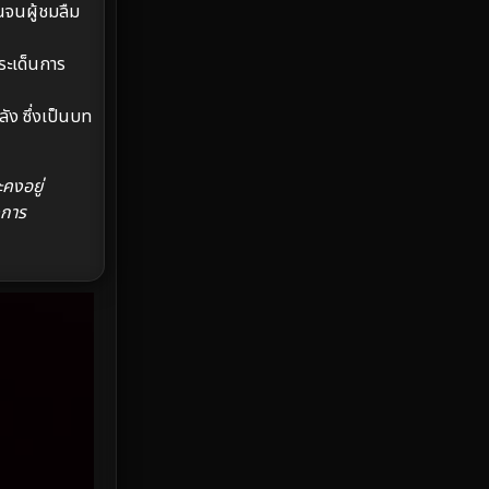
Emotional
61
นจนผู้ชมลืม
Epic มหากาพย์
216
ระเด็นการ
Erotic
36
ลัง ซึ่งเป็นบท
Family ครอบครัว
360
คงอยู่
Fantasy จินตนาการ
327
งการ
Fiction
9
Film
57
Gothic
3
Grief
7
HBO GO
6