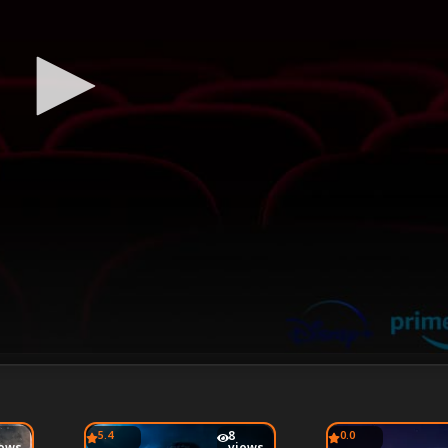
5.4
8
0.0