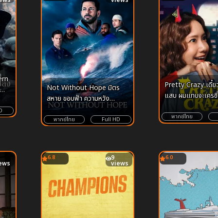
iews
views
ern
Pretty Crazy เดี๋ยวสวย เดี๋ยว
Not Without Hope มิตร
แสบ ผมแทบจะเครซี่
สหาย ขอบฟ้า ความหวัง
(2025)
D
พากย์ไทย
พากย์ไทย
Full HD
6.8
9
6.0
ews
views