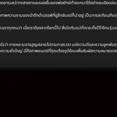
ดอารมณ์ทางสายตาและรอยยิ้มของพ่อยักษ์ทำออกมาได้อย่างละเอียดอ่อ
าพความงามของป่าดึกดำบรรพ์ที่ดูลึกลับแต่ก็น่าอยู่ เป็นการสะท้อนถึงป
ราทุกคนว่า เมื่อเราต้องจากโลกนี้ไป สิ่งใดกันแน่ที่เราจะทิ้งไว้ให้คนรุ่นห
อนใจว่า กายหยาบอาจสูญสลายไปตามกาลเวลา แต่ความดีและความผูกพันจะ
ามยิ่งใหญ่ นี่คือภาพยนตร์ที่คุณต้องดูให้จบเพื่อสัมผัสความหมายขอ