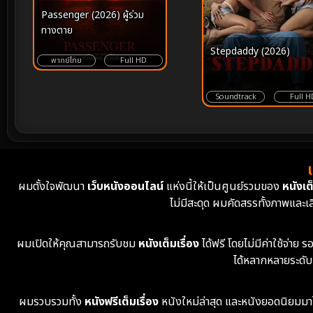
Passenger (2026) ผู้ร่วม
ทางตาย
Stepdaddy (2026)
พากย์ไทย
Full HD
Soundtrack
Full H
ผมตั้งใจพัฒนา
เว็บหนังออนไลน์
แห่งนี้ให้เป็นศูนย์รวมของ
หนังเต็
ไม่มีสะดุด ผมคัดสรรทั้งภาพและเ
ผมเปิดให้คุณสามารถรับชม
หนังเต็มเรื่อง
ได้ฟรี โดยไม่มีค่าใช้จ่า
ได้หลากหลายระดับ
ผมรวบรวมทั้ง
หนังฟรีเต็มเรื่อง
หนังใหม่ล่าสุด และหนังยอดนิยมมาไว้ใ