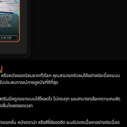
Monster
25
 Cruise
Movie Collection
3
วง เรือสำ
Musical เพลง
64
Full HD
Mystery ลึกลับ
367
nature
4
่
่า หรือหนังยอดนิยมจากทั่วโลก คุณสามารถรับชมได้อย่างต่อเนื่องแบบ
Parody
3
บประสบการณ์การดูหนังที่ดีที่สุด
Period ย้อนยุค
93
ะบบสตรีมมิ่งถูกออกแบบให้โหลดไว ไม่กระตุก และสามารถเลือกความคมชัด
Political การเมือง
20
างลื่นไหลตลอดเวลา
Political การเมือง
41
ังแอคชั่น หนังดราม่า หรือซีรี่ย์ยอดฮิต ผมอัปเดตเนื้อหาอย่างต่อเนื่อง