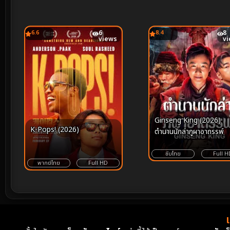
6.6
6
8.4
8
views
v
Ginseng King (2026)
K-Pops! (2026)
ตำนานนักล่าภูผาอาถรรพ์
ซับไทย
Full H
พากย์ไทย
Full HD