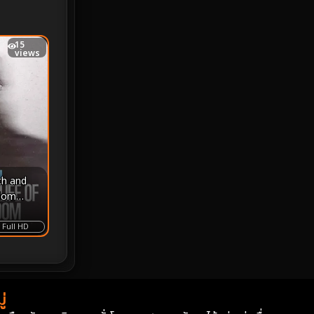
MONOMAX
1
15
Monster
25
views
Movie Collection
3
Musical เพลง
65
Mystery ลึกลับ
370
nature
4
th and
Odom
Parody
3
์แห่งความ
ย และ
Full HD
Period ย้อนยุค
94
นคืน
Political การเมือง
20
่
Political การเมือง
41