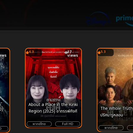
6.3
17
5.3
iews
views
About a Place in the Kinki
The Whole Truth
0)
Region (2025) อาถรรพ์คิงคิ
ปริศนารูหลอน
พากย์ไทย
Full HD
พากย์ไทย
D