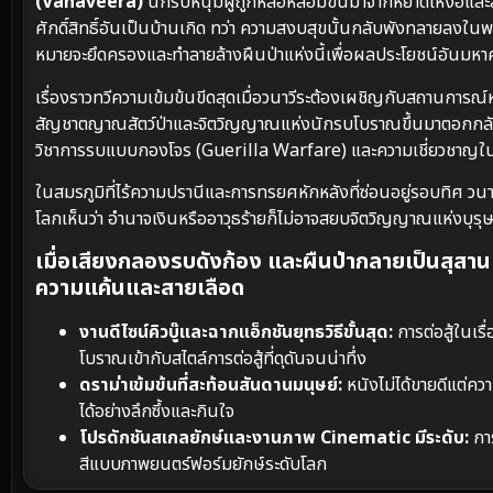
(Vanaveera)
นักรบหนุ่มผู้ถูกหล่อหลอมขึ้นมาจากหยาดเหงื่อแล
ศักดิ์สิทธิ์อันเป็นบ้านเกิด ทว่า ความสงบสุขนั้นกลับพังทลายลงในพ
หมายจะยึดครองและทำลายล้างผืนป่าแห่งนี้เพื่อผลประโยชน์อันมหา
เรื่องราวทวีความเข้มข้นขีดสุดเมื่อวนาวีระต้องเผชิญกับสถานการณ
สัญชาตญาณสัตว์ป่าและจิตวิญญาณแห่งนักรบโบราณขึ้นมาตอกกลับศัตรู 
วิชาการรบแบบกองโจร (Guerilla Warfare) และความเชี่ยวชาญในภู
ในสมรภูมิที่ไร้ความปรานีและการทรยศหักหลังที่ซ่อนอยู่รอบทิศ วนาวีร
โลกเห็นว่า อำนาจเงินหรืออาวุธร้ายก็ไม่อาจสยบจิตวิญญาณแห่งบุรุษผ
เมื่อเสียงกลองรบดังก้อง และผืนป่ากลายเป็นสุสาน
ความแค้นและสายเลือด
งานดีไซน์คิวบู๊และฉากแอ็กชันยุทธวิธีขั้นสุด:
การต่อสู้ในเร
โบราณเข้ากับสไตล์การต่อสู้ที่ดุดันจนน่าทึ่ง
ดราม่าเข้มข้นที่สะท้อนสันดานมนุษย์:
หนังไม่ได้ขายดีแต่ค
ได้อย่างลึกซึ้งและกินใจ
โปรดักชันสเกลยักษ์และงานภาพ Cinematic มีระดับ:
กา
สีแบบภาพยนตร์ฟอร์มยักษ์ระดับโลก