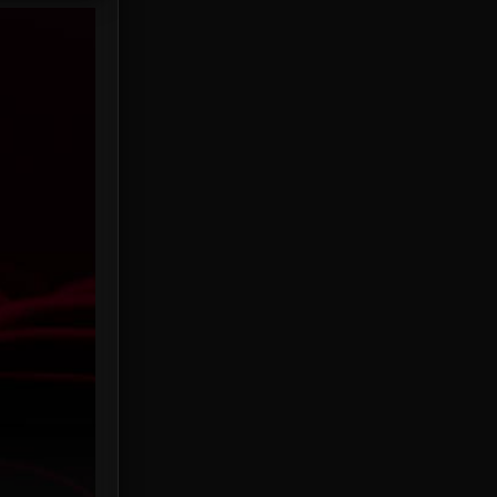
HBO Max
3
Healing
15
Heist
25
Historical
7
History ประวัติศาสตร์
53
Holiday
2
Horror สยองขวัญ
389
Human
49
Inspirational แรงบันดาลใจ
156