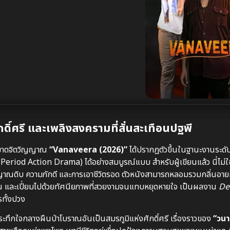
์ศรี และเพลิงสงครามที่สั่นสะเทือนปฐพี
จนขาดจิตวิญญาณ
“Vanaveera (2026)”
ได้ปรากฏตัวขึ้นในฐานะงานระดั
(Period Action Drama) ได้อย่างสมบูรณ์แบบ สำหรับผู้เขียนแล้ว นี่ไม่ใช
ตญาณดิบ ความภักดี และการเอาชีวิตรอด ตัวหนังสามารถหลอมรวมกลิ่นอาย
ดัน และเปี่ยมไปด้วยทัศนียภาพที่สวยงามจนแทบหยุดหายใจ เป็นผลงาน
De
รทั้งปวง
ดระทึกใจกลางผืนป่าโบราณอันเป็นสมรภูมิแห่งศักดิ์ศรี เรื่องราวของ
“วนา