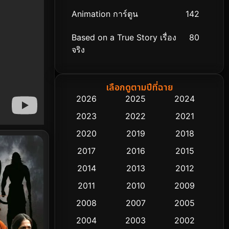
Animation การ์ตูน
142
Based on a True Story เรื่อง
80
จริง
Based on Novel
8
เลือกดูตามปีที่ฉาย
Biography ชีวิตจริง
76
2026
2025
2024
2023
2022
2021
Black Comedy
313
2020
2019
2018
Classic หนังคลาสสิก
48
2017
2016
2015
Comedy ตลก
445
2014
2013
2012
2011
2010
2009
Coming-of-age ชีวิตวัยรุ่น
63
2008
2007
2005
Crime อาชญากรรม
518
2004
2003
2002