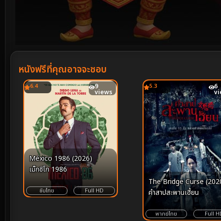
Volume
90%
หนังฟรีที่คุณอาจจะชอบ
6.4
9
5.3
6
views
v
México 1986 (2026)
เม็กซิโก 1986
The Bridge Curse (202
ซับไทย
Full HD
คำสาปสะพานเฮี้ยน
พากย์ไทย
Full H