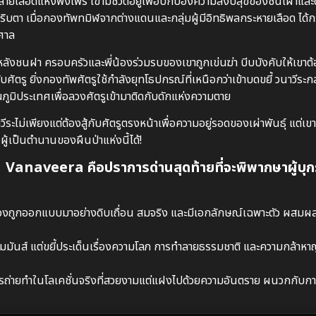
ะสายเลือดแห่งพงไพร เขามีชีวิตอยู่เพื่อปกป้องความสงบสุขของชนเผ่าแล
ริบตา เมื่อกองทัพทมิฬจากต่างแดนและกลุ่มผู้มีอิทธิพลกระหายเลือด ได้กร
ศาล
์หลังชนฝา ครอบครัวและพี่น้องร่วมรบของเขาถูกเข่นฆ่า บีบบังคับให้เขาต
ยิ่งกองทัพศัตรูใช้กำลังยุทโธปกรณ์ที่เหนือกว่าเข้าบดขยี้ วนาวีระกลั
มิประเทศเพื่อลวงศัตรูเข้ามาติดกับดักแห่งความตาย
ะไม่เพียงแต่ต้องสู้กับศัตรูตรงหน้าเพื่อความอยู่รอดของเผ่าพันธุ์ แต่เขาต
ู้เป็นตำนานของผืนป่าแห่งนี้ได้!
 Vanaveera คือปราการด่านสุดท้ายที่จะพิพากษาผู้บุก
ื่องถูกออกแบบมาอย่างดิบเถื่อน สมจริง และมีเอกลักษณ์เฉพาะตัว ผสมผ
วามมันส์ แต่ขยี้ประเด็นเรื่องความโลภ การทำลายธรรมชาติ และความกล้า
รถ่ายทำในโลเคชั่นจริงที่สวยงามแต่แฝงไปด้วยความอันตราย ผนวกกับ