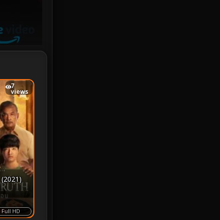
Investigation
33
iQIYI
18
Kids
16
LGBTQ
5
7
views
Love
25
Martial
6
Martial Arts
36
marvel
2
 (2021)
Melodrama
6
Military
7
Full HD