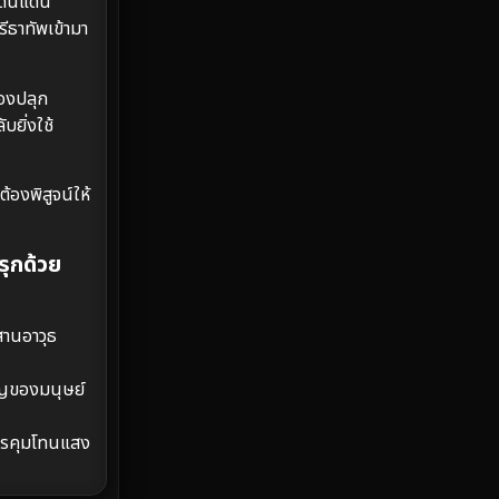
ะดินแดน
ีธาทัพเข้ามา
Emotional
61
Epic มหากาพย์
219
้องปลุก
บยิ่งใช้
Erotic
36
Family ครอบครัว
366
้องพิสูจน์ให้
Fantasy จินตนาการ
332
รุกด้วย
Fiction
9
สานอาวุธ
Film
57
หาญของมนุษย์
Gothic
3
การคุมโทนแสง
Grief
7
HBO GO
6