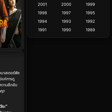
Cult Film
2001
2000
1999
4
1998
1997
1995
Culture
9
1994
1993
1992
Dance เต้น
10
1991
1990
1989
1988
1986
1985
Detective สืบสวน
60
1983
1982
1981
Detective สืบสวน
74
1978
1974
1971
Disaster
13
1962
บมาสเตอร์พีซ
Disney+
4
่แค่การดู
ความลึกลับ
Documentary สารคดี
94
ep
Drama ดราม่า
(1,477)
วีระ”
Dystopian
16