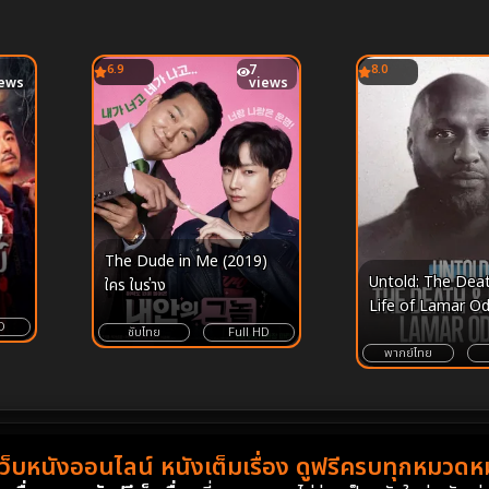
6.9
7
8.0
iews
views
The Dude in Me (2019)
Untold: The Dea
ใคร ในร่าง
Life of Lamar 
D
(2026) – มหากาพย
ซับไทย
Full HD
รุ่งโรจน์ การล่มสลา
พากย์ไทย
ปาฏิหาริย์แห่งการฟื้
เว็บหนังออนไลน์ หนังเต็มเรื่อง ดูฟรีครบทุกหมวดหมู