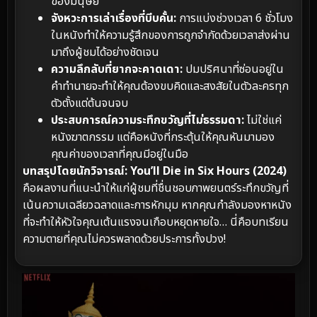
ของมนุษย์
จังหวะการเล่าเรื่องที่บีบคั้น:
การแบ่งช่วงเวลา 6 ชั่วโมง
ในหนังทำให้ความรู้สึกของการถูกจำกัดด้วยเวลาส่งผ่าน
มาถึงผู้ชมได้อย่างชัดเจน
ความลึกลับที่ยากจะคาดเดา:
ปมปริศนาที่ซ่อนอยู่ใน
คำทำนายจะทำให้คุณต้องขบคิดและสงสัยในตัวละครทุก
ตัวตั้งแต่ต้นจนจบ
ประสบการณ์ความระทึกขวัญที่ไม่ธรรมดา:
ไม่ใช่แค่
หนังฆาตกรรม แต่คือหนังที่กระตุ้นให้คุณหันมามอง
คุณค่าของเวลาที่คุณมีอยู่ในมือ
บทสรุปโดยนักวิจารณ์:
You’ll Die in Six Hours (2024)
คือผลงานที่แนะนำให้แก่ผู้ชมที่ชื่นชอบภาพยนตร์ระทึกขวัญที่
เน้นความเฉลียวฉลาดและการหักมุม หากคุณกำลังมองหาหนัง
ที่จะทำให้หัวใจคุณเต้นแรงจนเกือบหยุดหายใจ… นี่คือบทเรียน
ความตายที่คุณไม่ควรพลาดด้วยประการทั้งปวง!