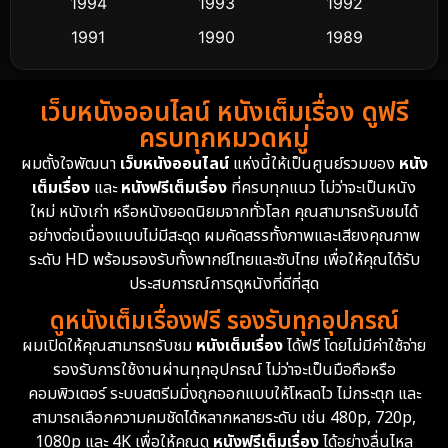
Dance เต้น
1994
1993
1992
10
1991
1990
1989
Detective สืบสวน
60
1988
1986
1985
Detective สืบสวน
74
เว็บหนังออนไลน์ หนังเต็มเรื่อง ดูฟรี
1983
1982
1981
ครบทุกหมวดหมู่
1978
1974
1971
Disaster
13
ผมตั้งใจพัฒนา
เว็บหนังออนไลน์
แห่งนี้ให้เป็นศูนย์รวมของ
หนัง
1962
เต็มเรื่อง
และ
หนังฟรีเต็มเรื่อง
ที่ครบทุกแนว ไม่ว่าจะเป็นหนัง
Disney+
4
ใหม่ หนังเก่า หรือหนังยอดนิยมจากทั่วโลก คุณสามารถรับชมได้
Documentary สารคดี
94
อย่างต่อเนื่องแบบไม่มีสะดุด ผมคัดสรรทั้งภาพและเสียงคุณภาพ
ระดับ HD พร้อมรองรับทั้งพากย์ไทยและซับไทย เพื่อให้คุณได้รับ
Drama ดราม่า
(1,477)
ประสบการณ์การดูหนังที่ดีที่สุด
ดูหนังเต็มเรื่องฟรี รองรับทุกอุปกรณ์
Dystopian
16
ผมเปิดให้คุณสามารถรับชม
หนังเต็มเรื่อง
ได้ฟรี โดยไม่มีค่าใช้จ่าย
รองรับการใช้งานผ่านทุกอุปกรณ์ ไม่ว่าจะเป็นมือถือหรือ
Emotional
61
คอมพิวเตอร์ ระบบสตรีมมิ่งถูกออกแบบให้โหลดไว ไม่กระตุก และ
สามารถเลือกความคมชัดได้หลากหลายระดับ เช่น 480p, 720p,
Epic มหากาพย์
219
1080p และ 4K เพื่อให้คุณดู
หนังฟรีเต็มเรื่อง
ได้อย่างลื่นไหล