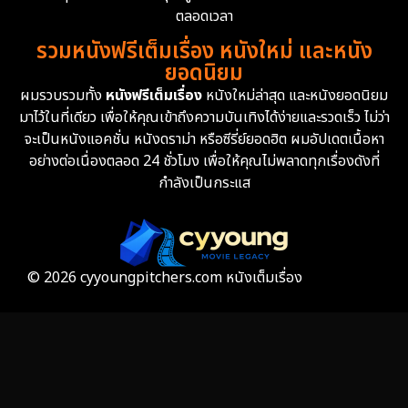
Erotic
36
ตลอดเวลา
รวมหนังฟรีเต็มเรื่อง หนังใหม่ และหนัง
Family ครอบครัว
366
ยอดนิยม
ผมรวบรวมทั้ง
หนังฟรีเต็มเรื่อง
หนังใหม่ล่าสุด และหนังยอดนิยม
Fantasy จินตนาการ
332
มาไว้ในที่เดียว เพื่อให้คุณเข้าถึงความบันเทิงได้ง่ายและรวดเร็ว ไม่ว่า
จะเป็นหนังแอคชั่น หนังดราม่า หรือซีรี่ย์ยอดฮิต ผมอัปเดตเนื้อหา
Fiction
9
อย่างต่อเนื่องตลอด 24 ชั่วโมง เพื่อให้คุณไม่พลาดทุกเรื่องดังที่
กำลังเป็นกระแส
Film
57
Gothic
3
Grief
7
© 2026 cyyoungpitchers.com หนังเต็มเรื่อง
HBO GO
6
HBO Max
3
Healing
15