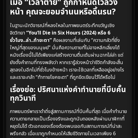
เมื่อ “เวลาตาย” ถูกกำหนดไว้ล่วง
หน้า คุณจะยอมจำนนหรือดิ้นรน?
ในฐานะนักวิจารณ์ที่หลงใหลในภาพยนตร์ระทึกขวัญเชิง
จิตวิทยา
“You’ll Die in Six Hours (2024) หรือ 6
ชั่วโมง..ล่า..ท้าชะตา”
คือผลงานที่เล่นกับ “ความกลัวที่ยิ่ง
ใหญ่ที่สุดของมนุษย์” นั่นคือความตายที่ไม่อาจหลีกเลี่ยงได้
หนังเรื่องนี้ไม่ได้เพียงแค่สร้างความตื่นเต้นผ่านฉากไล่ล่า แต่
ยังตั้งคำถามที่ทรงพลังว่า หากเรารู้ล่วงหน้าว่าชีวิตกำลังจะสิ้น
สุดลงในอีกไม่กี่ชั่วโมงข้างหน้า เราจะใช้เวลาที่เหลืออยู่อย่างไร
และเราจะกล้า “ท้าทายโชคชะตา” ที่ถูกขีดเขียนไว้ได้หรือไม่
เรื่องย่อ: ปริศนาแห่งคำทำนายที่บีบคั้น
ทุกวินาที
ภาพยนตร์พาเราดำดิ่งสู่สถานการณ์ที่บีบคั้นที่สุด เมื่อคำทำนาย
ความตายกลายเป็นเรื่องจริงและถูกนับถอยหลังผ่านนาฬิกาที่
หยุดไม่ได้ ตัวเอกของเรื่องต้องพบเจอกับสถานการณ์ที่น่าสะ
พรึงกลัว เมื่อเขาถูกกำหนดให้เสียชีวิตภายในเวลาเพียง 6