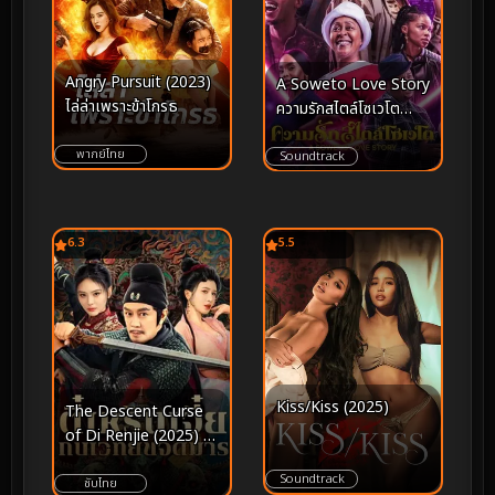
Angry Pursuit (2023)
A Soweto Love Story
ไล่ล่าเพราะข้าโกรธ
ความรักสไตล์โซเวโต
(2024)
พากย์ไทย
Soundtrack
6.3
5.5
Kiss/Kiss (2025)
The Descent Curse
of Di Renjie (2025) ตี๋
เหรินเจี๋ยกับเวทย์ขจัดมาร
Soundtrack
ซับไทย