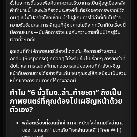
ชั่วโมง การดิ้นรนเพื่อค้นหาความจริงว่าใครเป็นผู้อยู่เบื้องหลัง
คำทำนายนี้ และอะไรคือจุดประสงค์ที่แท้จริงของการพรากชีวิต
คนๆ หนึ่งไปอย่างโหดเหี้ยม นำไปสู่เกมการไล่ล่าที่เต็มไปด้วย
ความซับซ้อนและการหักมุมที่ผู้ชมคาดไม่ถึง ทุกวินาทีในเรื่องนี้
มีความหมาย—มันคือการวิ่งแข่งกับความตายที่ไม่มีใครรู้วัน
เวลาที่จะมาถึง
จุดเด่นที่ทำให้ภาพยนตร์เรื่องนี้โดดเด่น คือการสร้างความ
กดดัน (Suspense) ที่ค่อยๆ ไต่ระดับขึ้นไปเรื่อยๆ การตัดต่อที่
ฉับไว และการแสดงที่ถ่ายทอดอารมณ์ของคนที่กำลังเผชิญ
หน้ากับความตายได้อย่างถึงแก่น จนคุณจะรู้สึกเสมือนเป็นส่วน
หนึ่งของการเดินทางที่ไร้ทางออกนี้
ทำไม “6 ชั่วโมง..ล่า..ท้าชะตา” ถึงเป็น
ภาพยนตร์ที่คุณต้องไปเผชิญหน้าด้วย
ตัวเอง?
พล็อตเรื่องที่ชวนตั้งคำถาม:
หนังตั้งคำถามถึงอำนาจ
ของ “โชคชะตา” ปะทะกับ “เจตจำนงเสรี” (Free Will)