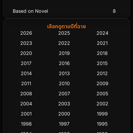
Based on Novel
8
Biography ชีวิตจริง
76
เลือกดูตามปีที่ฉาย
2026
2025
2024
Black Comedy
313
2023
2022
2021
Classic หนังคลาสสิก
48
2020
2019
2018
2017
2016
2015
Comedy ตลก
445
2014
2013
2012
Coming-of-age ชีวิตวัยรุ่น
63
2011
2010
2009
Crime อาชญากรรม
518
2008
2007
2005
2004
2003
2002
Cult Film
4
2001
2000
1999
Culture
9
1998
1997
1995