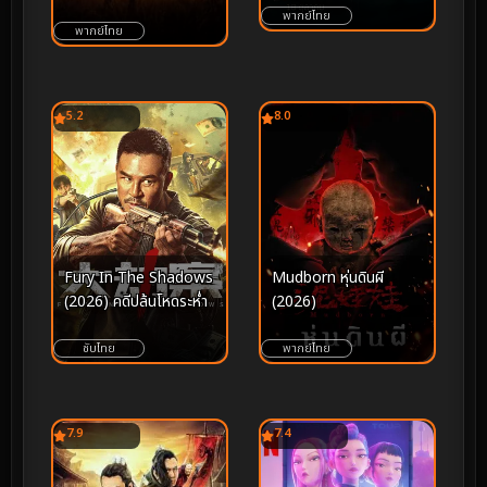
ทมิฬ (2018)
พากย์ไทย
พากย์ไทย
5.2
8.0
Fury In The Shadows
Mudborn หุ่นดินผี
(2026) คดีปล้นโหดระห่ำ
(2026)
ซับไทย
พากย์ไทย
7.9
7.4