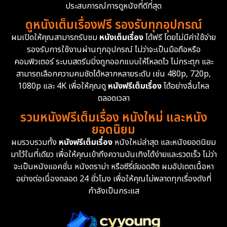
Drama ดราม่า
(1,504)
ประสบการณ์การดูหนังที่ดีที่สุด
ดูหนังเต็มเรื่องฟรี รองรับทุกอุปกรณ์
Dystopian
16
ผมเปิดให้คุณสามารถรับชม
หนังเต็มเรื่อง
ได้ฟรี โดยไม่มีค่าใช้จ่าย
รองรับการใช้งานผ่านทุกอุปกรณ์ ไม่ว่าจะเป็นมือถือหรือ
Emotional
61
คอมพิวเตอร์ ระบบสตรีมมิ่งถูกออกแบบให้โหลดไว ไม่กระตุก และ
สามารถเลือกความคมชัดได้หลากหลายระดับ เช่น 480p, 720p,
Epic มหากาพย์
225
1080p และ 4K เพื่อให้คุณดู
หนังฟรีเต็มเรื่อง
ได้อย่างลื่นไหล
Erotic
36
ตลอดเวลา
รวมหนังฟรีเต็มเรื่อง หนังใหม่ และหนัง
Family ครอบครัว
372
ยอดนิยม
ผมรวบรวมทั้ง
หนังฟรีเต็มเรื่อง
หนังใหม่ล่าสุด และหนังยอดนิยม
Fantasy จินตนาการ
339
มาไว้ในที่เดียว เพื่อให้คุณเข้าถึงความบันเทิงได้ง่ายและรวดเร็ว ไม่ว่า
จะเป็นหนังแอคชั่น หนังดราม่า หรือซีรี่ย์ยอดฮิต ผมอัปเดตเนื้อหา
Fiction
9
อย่างต่อเนื่องตลอด 24 ชั่วโมง เพื่อให้คุณไม่พลาดทุกเรื่องดังที่
กำลังเป็นกระแส
Film
57
Gothic
3