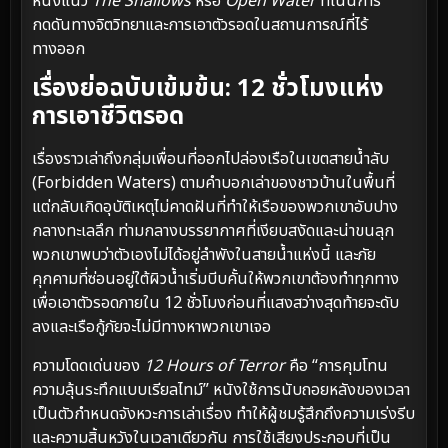
หนังแนว
The Shallows
หรือ
Open Water
ที่เน้นการ
กดดันทางจิตวิทยาและการเอาตัวรอดในสถานการณ์ที่ไร้
ทางออก
เรื่องย่อฉบับเข้มข้น: 12 ชั่วโมงแห่ง
การเอาชีวิตรอด
เรื่องราวเล่าถึงกลุ่มเพื่อนที่ออกไปล่องเรือในเขตสายน้ำลับ
(Forbidden Waters) ตามคำบอกเล่าของชาวบ้านในพื้นที่
แต่กลับเกิดอุบัติเหตุไม่คาดฝันที่ทำให้เรือของพวกเขาอับปาง
กลางทะเลลึก ท่ามกลางบรรยากาศที่เงียบสงัดและน่าขนลุก
พวกเขาพบว่าตัวเองไม่ได้อยู่ลำพังในสายน้ำแห่งนี้ และภัย
คุกคามที่ซ่อนอยู่ใต้ผิวน้ำเริ่มบีบคั้นให้พวกเขาต้องทำทุกทาง
เพื่อเอาตัวรอดภายใน 12 ชั่วโมงก่อนที่แสงสว่างสุดท้ายจะดับ
ลงและเรือกู้ภัยจะไม่มีทางหาพวกเขาเจอ
ความโดดเด่นของ
12 Hours of Terror
คือ “การคุมโทน
ความลุ้นระทึกแบบเรียลไทม์” หนังใช้การนับถอยหลังของเวลา
เป็นตัวกำหนดจังหวะการเล่าเรื่อง ทำให้ผู้ชมรู้สึกถึงความเร่งรีบ
และความสิ้นหวังในเวลาเดียวกัน การใช้เสียงประกอบที่เป็น