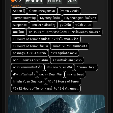
8.0
พากย์ไทย
Full HD
2025
หมวดหมู่
Action บู๊
Crime อาชญากรรม
Drama ดราม่า
Horror สยองขวัญ
Mystery ลึกลับ
Psychological จิตวิทยา
Suspense
Thriller ระทึกขวัญ
ดูหนังจีน
หนังปี 2025
หนังใหม่
12 Hours of Terror สายน้ำลับ 12 ชั่วโมงหลอน นักแสดง
12 Hours of Terror สายน้ำลับ 12 ชั่วโมงหลอน รีวิว
12 Hours of Terror เรื่องย่อ
Jurat บทบาทน่าจับตามอง
การต่อสู้ที่เดิมพันด้วยชีวิต
การต่อสู้เพื่ออิสรภาพ
ความน่ากลัวที่คุณหนีไม่พ้น
ความมันส์ระดับ 5 ดาว
ดราม่าเข้มข้นบีบหัวใจ
นักแสดง Duan Wei
นักแสดง Jurat
ปริศนาในสายน้ำ
ผลงาน Duan Wei
ผลงาน Jurat
ผู้กำกับ Yuan Guangan
รีวิว 12 Hours of Terror
รีวิว 12 Hours of Terror สายน้ำลับ 12 ชั่วโมงหลอน