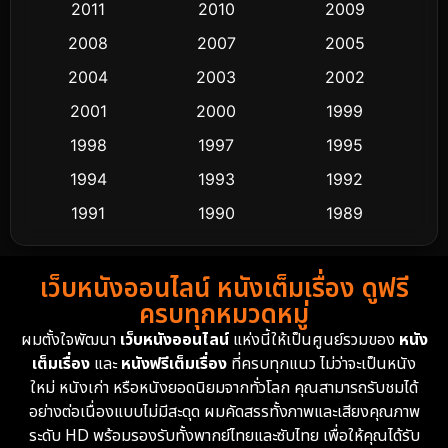
2011
2010
2009
Crime อาชญากรรม
530
2008
2007
2005
2004
2003
2002
Cult Film
4
2001
2000
1999
Culture
9
1998
1997
1995
Dance เต้น
1994
1993
1992
10
1991
1990
1989
Detective สืบสวน
62
1988
1986
1985
Detective สืบสวน
76
เว็บหนังออนไลน์ หนังเต็มเรื่อง ดูฟรี
1983
1982
1981
ครบทุกหมวดหมู่
1978
1974
1971
Disaster
13
ผมตั้งใจพัฒนา
เว็บหนังออนไลน์
แห่งนี้ให้เป็นศูนย์รวมของ
หนัง
1962
เต็มเรื่อง
และ
หนังฟรีเต็มเรื่อง
ที่ครบทุกแนว ไม่ว่าจะเป็นหนัง
Disney+
4
ใหม่ หนังเก่า หรือหนังยอดนิยมจากทั่วโลก คุณสามารถรับชมได้
Documentary สารคดี
95
อย่างต่อเนื่องแบบไม่มีสะดุด ผมคัดสรรทั้งภาพและเสียงคุณภาพ
ระดับ HD พร้อมรองรับทั้งพากย์ไทยและซับไทย เพื่อให้คุณได้รับ