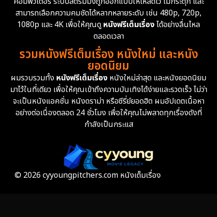
คอมพิวเตอร์ ระบบสตรีมมิ่งถูกออกแบบให้โหลดไว ไม่กระตุก และ
สามารถเลือกความคมชัดได้หลากหลายระดับ เช่น 480p, 720p,
Epic มหากาพย์
225
1080p และ 4K เพื่อให้คุณดู
หนังฟรีเต็มเรื่อง
ได้อย่างลื่นไหล
Erotic
36
ตลอดเวลา
รวมหนังฟรีเต็มเรื่อง หนังใหม่ และหนัง
Family ครอบครัว
372
ยอดนิยม
ผมรวบรวมทั้ง
หนังฟรีเต็มเรื่อง
หนังใหม่ล่าสุด และหนังยอดนิยม
Fantasy จินตนาการ
339
มาไว้ในที่เดียว เพื่อให้คุณเข้าถึงความบันเทิงได้ง่ายและรวดเร็ว ไม่ว่า
จะเป็นหนังแอคชั่น หนังดราม่า หรือซีรี่ย์ยอดฮิต ผมอัปเดตเนื้อหา
Fiction
9
อย่างต่อเนื่องตลอด 24 ชั่วโมง เพื่อให้คุณไม่พลาดทุกเรื่องดังที่
กำลังเป็นกระแส
Film
57
Gothic
3
Grief
7
© 2026 cyyoungpitchers.com หนังเต็มเรื่อง
HBO GO
6
HBO Max
3