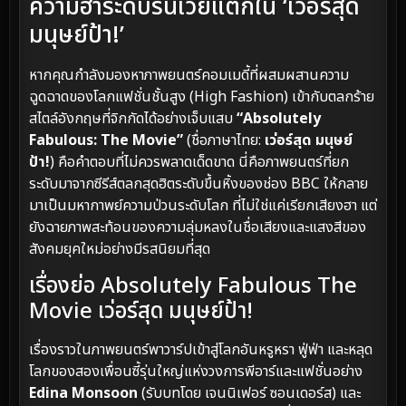
ความฮาระดับรันเวย์แตกใน ‘เว่อร์สุด
มนุษย์ป้า!’
หากคุณกำลังมองหาภาพยนตร์คอมเมดี้ที่ผสมผสานความ
ฉูดฉาดของโลกแฟชั่นชั้นสูง (High Fashion) เข้ากับตลกร้าย
สไตล์อังกฤษที่จิกกัดได้อย่างเจ็บแสบ
“Absolutely
Fabulous: The Movie”
(ชื่อภาษาไทย:
เว่อร์สุด มนุษย์
ป้า!
) คือคำตอบที่ไม่ควรพลาดเด็ดขาด นี่คือภาพยนตร์ที่ยก
ระดับมาจากซีรีส์ตลกสุดฮิตระดับขึ้นหิ้งของช่อง BBC ให้กลาย
มาเป็นมหากาพย์ความป่วนระดับโลก ที่ไม่ใช่แค่เรียกเสียงฮา แต่
ยังฉายภาพสะท้อนของความลุ่มหลงในชื่อเสียงและแสงสีของ
สังคมยุคใหม่อย่างมีรสนิยมที่สุด
เรื่องย่อ Absolutely Fabulous The
Movie เว่อร์สุด มนุษย์ป้า!
เรื่องราวในภาพยนตร์พาวาร์ปเข้าสู่โลกอันหรูหรา ฟู่ฟ่า และหลุด
โลกของสองเพื่อนซี้รุ่นใหญ่แห่งวงการพีอาร์และแฟชั่นอย่าง
Edina Monsoon
(รับบทโดย เจนนิเฟอร์ ซอนเดอร์ส) และ