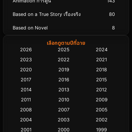
Animation การ์ตูน
143
Based on a True Story เรื่องจริง
80
Based on Novel
8
Biography ชีวิตจริง
76
เลือกดูตามปีที่ฉาย
2026
2025
2024
Black Comedy
323
2023
2022
2021
Classic หนังคลาสสิก
48
2020
2019
2018
2017
2016
2015
Comedy ตลก
453
2014
2013
2012
Coming-of-age ชีวิตวัยรุ่น
64
2011
2010
2009
Crime อาชญากรรม
530
2008
2007
2005
2004
2003
2002
Cult Film
4
2001
2000
1999