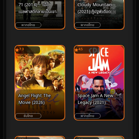
71 (2014) – เมื่อ
Cloudy Mountain
เบลฟาสต์กลายเป็นเขา
(2021) กู้ปฐพีเดือด
วงกตแห่งความตาย ใน
ค่ำคืนที่ศัตรูอยู่รอบด้าน
พากย์ไทย
พากย์ไทย
7.3
4.5
Angel Flight The
Space Jam A New
Movie (2026)
Legacy (2021)
ซับไทย
พากย์ไทย