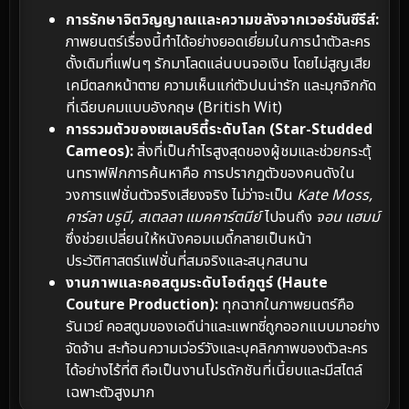
การรักษาจิตวิญญาณและความขลังจากเวอร์ชันซีรีส์:
ภาพยนตร์เรื่องนี้ทำได้อย่างยอดเยี่ยมในการนำตัวละคร
ดั้งเดิมที่แฟนๆ รักมาโลดแล่นบนจอเงิน โดยไม่สูญเสีย
เคมีตลกหน้าตาย ความเห็นแก่ตัวปนน่ารัก และมุกจิกกัด
ที่เฉียบคมแบบอังกฤษ (British Wit)
การรวมตัวของเซเลบริตี้ระดับโลก (Star-Studded
Cameos):
สิ่งที่เป็นกำไรสูงสุดของผู้ชมและช่วยกระตุ้
นทราฟฟิกการค้นหาคือ การปรากฏตัวของคนดังใน
วงการแฟชั่นตัวจริงเสียงจริง ไม่ว่าจะเป็น
Kate Moss,
คาร์ลา บรูนี, สเตลลา แมคคาร์ตนีย์
ไปจนถึง
จอน แฮมม์
ซึ่งช่วยเปลี่ยนให้หนังคอมเมดี้กลายเป็นหน้า
ประวัติศาสตร์แฟชั่นที่สมจริงและสนุกสนาน
งานภาพและคอสตูมระดับโอต์กูตูร์ (Haute
Couture Production):
ทุกฉากในภาพยนตร์คือ
รันเวย์ คอสตูมของเอดีน่าและแพทซี่ถูกออกแบบมาอย่าง
จัดจ้าน สะท้อนความเว่อร์วังและบุคลิกภาพของตัวละคร
ได้อย่างไร้ที่ติ ถือเป็นงานโปรดักชันที่เนี้ยบและมีสไตล์
เฉพาะตัวสูงมาก