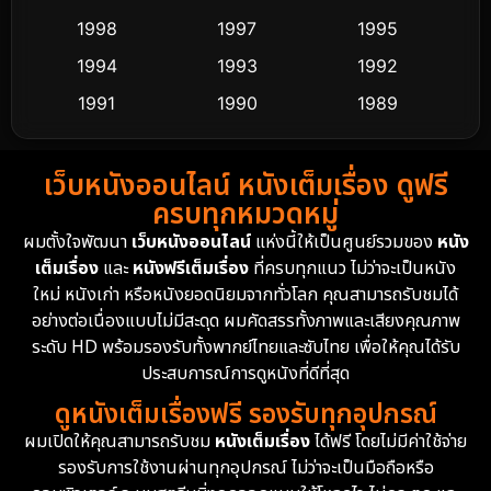
Culture
9
1998
1997
1995
Dance เต้น
1994
1993
1992
10
1991
1990
1989
Detective สืบสวน
62
1988
1986
1985
Detective สืบสวน
76
เว็บหนังออนไลน์ หนังเต็มเรื่อง ดูฟรี
1983
1982
1981
ครบทุกหมวดหมู่
1978
1974
1971
Disaster
13
ผมตั้งใจพัฒนา
เว็บหนังออนไลน์
แห่งนี้ให้เป็นศูนย์รวมของ
หนัง
1962
เต็มเรื่อง
และ
หนังฟรีเต็มเรื่อง
ที่ครบทุกแนว ไม่ว่าจะเป็นหนัง
Disney+
4
ใหม่ หนังเก่า หรือหนังยอดนิยมจากทั่วโลก คุณสามารถรับชมได้
Documentary สารคดี
95
อย่างต่อเนื่องแบบไม่มีสะดุด ผมคัดสรรทั้งภาพและเสียงคุณภาพ
ระดับ HD พร้อมรองรับทั้งพากย์ไทยและซับไทย เพื่อให้คุณได้รับ
Drama ดราม่า
(1,504)
ประสบการณ์การดูหนังที่ดีที่สุด
ดูหนังเต็มเรื่องฟรี รองรับทุกอุปกรณ์
Dystopian
16
ผมเปิดให้คุณสามารถรับชม
หนังเต็มเรื่อง
ได้ฟรี โดยไม่มีค่าใช้จ่าย
รองรับการใช้งานผ่านทุกอุปกรณ์ ไม่ว่าจะเป็นมือถือหรือ
Emotional
61