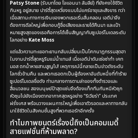
Patsy Stone
(รับบทโดย โจแอนนา ลัมลีย์) ที่ยังคงใช้ชีวิต
กินหรู อยู่สบาย ปาร์ตี้สุดเหวี่ยงแบบไม่แคร์อายุและสังขาร ทว่า
เมื่อสถานะทางการเงินของพวกเธอเริ่มสั่นคลอน เอดีน่าจึง
ต้องการดีลใหญ่เพื่อกอบกู้ชื่อเสียงและรายได้คืนมา และเป้า
หมายสูงสุดของเธอคือการได้เซ็นสัญญากับซูเปอร์โมเดลระดับ
โลกอย่าง
Kate Moss
แต่แล้วความทะเยอทะยานกลับเปลี่ยนเป็นโศกนาฏกรรมสุดฮา
ในงานปาร์ตี้สุดหรูริมแม่น้ำเทมส์ เมื่อเอดีน่าดันเซ่อซ่าทำ เคท
มอส ตกน้ำหายสาบสูญไป! เหตุการณ์นี้กลายเป็นข่าวดังระดับ
โลกชั่วข้ามคืน และพวกเธอตกเป็นผู้ต้องหาอันดับหนึ่งที่ทำร้าย
ซูเปอร์โมเดลชื่อดัง ท่ามกลางการตามล่าของทั้งตำรวจและ
สื่อมวลชน สองมนุษย์ป้าสุดแซ่บจึงต้องแท็กทีมกันหนีหัวซุก
หัวซุนไปยังเมืองตากอากาศสุดหรูอย่าง “ริเวียร่า” ประเทศ
ฝรั่งเศส พร้อมวางแผนการใหญ่เพื่อเอาตัวรอดและหาทางกลับ
มาใช้ชีวิตในสังคมชั้นสูงที่พวกเธอรักอีกครั้ง
ทำไมภาพยนตร์เรื่องนี้ถึงเป็นคอมเมดี้
สายแฟชั่นที่ห้ามพลาด?