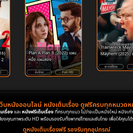
Trainwreck Mayo
Plan A Plan B (2022) แผน
16)
Mayhem (2025) อ
หนึ่ง แผนสอง
ม 2
ป่วง นายกเทศมนตร
โกลาหล
พากย์ไทย
ซับไทย
Full HD
D
เว็บหนังออนไลน์ หนังเต็มเรื่อง ดูฟรีครบทุกหมวดหมู
มเรื่อง
และ
หนังฟรีเต็มเรื่อง
ที่ครบทุกแนว ไม่ว่าจะเป็นหนังใหม่ หนังเก
สียงคุณภาพระดับ HD พร้อมรองรับทั้งพากย์ไทยและซับไทย เพื่อให้คุณได้รั
ดูหนังเต็มเรื่องฟรี รองรับทุกอุปกรณ์