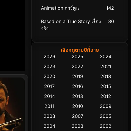
Animation การ์ตูน
142
Based on a True Story เรื่อง
80
จริง
Based on Novel
8
เลือกดูตามปีที่ฉาย
Biography ชีวิตจริง
76
2026
2025
2024
2023
2022
2021
Black Comedy
313
2020
2019
2018
Classic หนังคลาสสิก
48
2017
2016
2015
Comedy ตลก
445
2014
2013
2012
2011
2010
2009
Coming-of-age ชีวิตวัยรุ่น
63
2008
2007
2005
Crime อาชญากรรม
518
2004
2003
2002