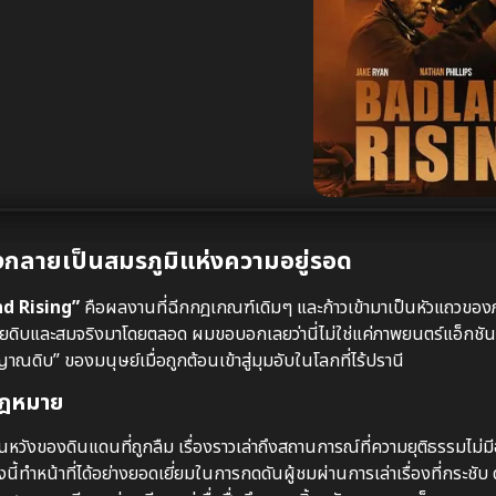
งกลายเป็นสมรภูมิแห่งความอยู่รอด
d Rising”
คือผลงานที่ฉีกกฎเกณฑ์เดิมๆ และก้าวเข้ามาเป็นหัวแถวของภ
ดิบและสมจริงมาโดยตลอด ผมขอบอกเลยว่านี่ไม่ใช่แค่ภาพยนตร์แอ็กชันท
าณดิบ” ของมนุษย์เมื่อถูกต้อนเข้าสู่มุมอับในโลกที่ไร้ปรานี
้กฎหมาย
งของดินแดนที่ถูกลืม เรื่องราวเล่าถึงสถานการณ์ที่ความยุติธรรมไม่มีอ
ี้ทำหน้าที่ได้อย่างยอดเยี่ยมในการกดดันผู้ชมผ่านการเล่าเรื่องที่กระชับ