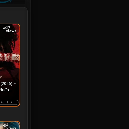
Investigation
33
iQIYI
18
17
Kids
16
views
LGBTQ
5
Love
25
Martial
6
Martial Arts
36
 (2026) –
กับดัก
marvel
2
ี่ไม่มีใคร
Full HD
Melodrama
6
Military
7
7
views