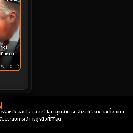
MONOMAX
1
Monster
25
Movie Collection
3
Musical เพลง
65
r of
ภิมหาวาย
Mystery ลึกลับ
370
ีแห่งความ
Full HD
nature
4
Parody
3
Period ย้อนยุค
94
่
่า หรือหนังยอดนิยมจากทั่วโลก คุณสามารถรับชมได้อย่างต่อเนื่องแบบ
Political การเมือง
20
บประสบการณ์การดูหนังที่ดีที่สุด
Political การเมือง
41