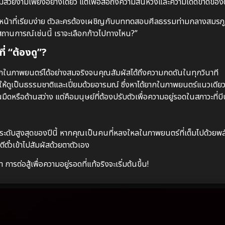
มสวยงามเพียงอย่างเดียว แต่เพื่อสื่อถึงความสิ้นหวังและความเด็ดขาดของ
้ฉากหน้าที่เรียบง่าย ตัวละครต้องเผชิญกับบททดสอบศีลธรรมท่ามกลางสมรภูมิ
นสถานการณ์เช่นนี้ เราจะเลือกก้าวไปทางไหน?”
่ “ต้องดู”?
นภาพยนตร์ได้อย่างสมจริงจนคุณสัมผัสได้ถึงความกดดันในทุกวินาที
ดูเป็นธรรมชาติและเปี่ยมด้วยอารมณ์ ซึ่งหาได้ยากในภาพยนตร์แนวเดีย
นมืดหรือด้านสว่าง แต่คือมนุษย์ที่ต้องปรับตัวเพื่อความอยู่รอดในสภาวะที่บีบค
ะดับสูงสุดของปีนี้ หากคุณเป็นคนที่หลงใหลในภาพยนตร์ที่เต็มไปด้วยพ
ีตั๋วเข้าไปสัมผัสด้วยตาตัวเอง
รต่อสู้เพื่อความอยู่รอดที่แท้จริงจะเริ่มต้นขึ้น!