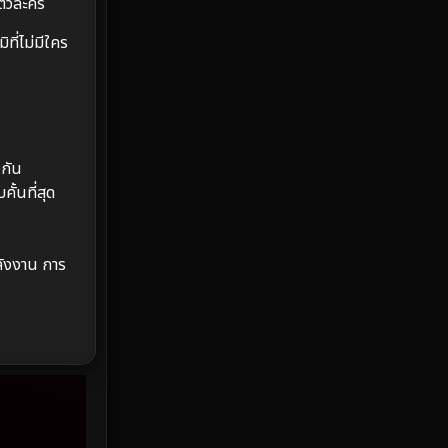
ตัวละคร
Emotional
61
ที่ไม่มีใคร
Epic มหากาพย์
219
Erotic
36
วกัน
Family ครอบครัว
366
ั้นที่สุด
Fantasy จินตนาการ
332
Fiction
9
ลังงาน การ
Film
57
Gothic
3
Grief
7
HBO GO
6