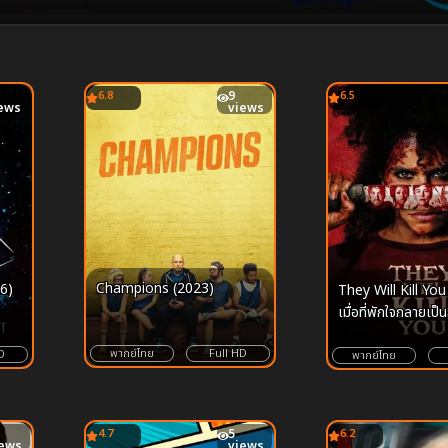
6.8
9
6.5
ews
views
Champions (2023)
6)
They Will Kill You
เมื่อที่พักใจกลายเป็น
มรณะ และเสียงเตือนท
พากย์ไทย
Full HD
อยากฟัง
D
พากย์ไทย
4.7
5
6.2
iews
views