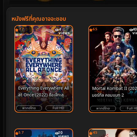
Volume
90%
หนังฟรีที่คุณอาจจะชอบ
7.7
4
6.5
40
views
vi
Everything Everywhere All
Mortal Kombat II (202
at Once (2022) ซือเจ๊ทะลุ
มอร์ทัล คอมแบท 2
มัลติเวิร์ส
พากย์ไทย
Full HD
พากย์ไทย
Full H
5.7
10
4.5
5
views
v