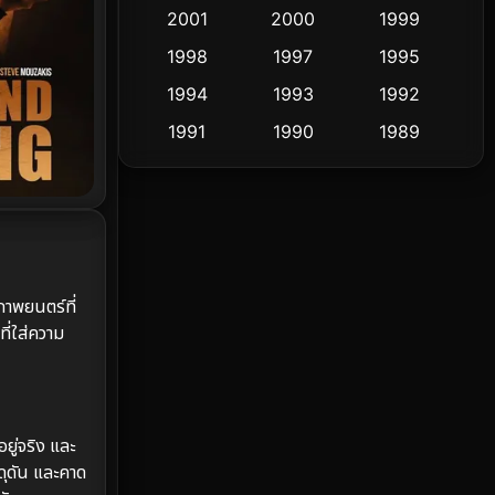
Cult Film
2001
2000
1999
4
1998
1997
1995
Culture
9
1994
1993
1992
Dance เต้น
10
1991
1990
1989
1988
1986
1985
Detective สืบสวน
60
1983
1982
1981
Detective สืบสวน
74
1978
1974
1971
Disaster
13
1962
าพยนตร์ที่
Disney+
4
ี่ใส่ความ
Documentary สารคดี
94
Drama ดราม่า
(1,477)
ยู่จริง และ
 ดุดัน และคาด
Dystopian
16