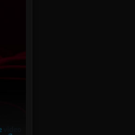
HBO Max
3
Healing
15
Heist
25
Historical
7
History ประวัติศาสตร์
53
Holiday
2
Horror สยองขวัญ
389
Human
49
Inspirational แรงบันดาลใจ
156