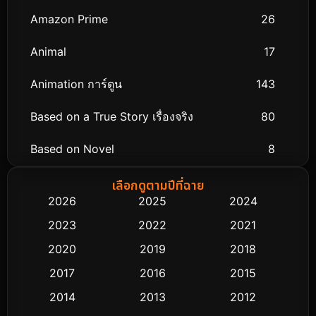
Amazon Prime
26
Animal
17
Animation การ์ตูน
143
Based on a True Story เรื่องจริง
80
Based on Novel
8
Biography ชีวิตจริง
76
เลือกดูตามปีที่ฉาย
2026
2025
2024
Black Comedy
323
2023
2022
2021
Classic หนังคลาสสิก
48
2020
2019
2018
2017
2016
2015
Comedy ตลก
453
2014
2013
2012
Coming-of-age ชีวิตวัยรุ่น
64