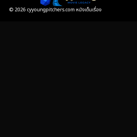
Grief
7
© 2026 cyyoungpitchers.com หนังเต็มเรื่อง
HBO GO
6
HBO Max
3
Healing
15
Heist
26
Historical
7
History ประวัติศาสตร์
53
Holiday
2
Horror สยองขวัญ
391
Human
49