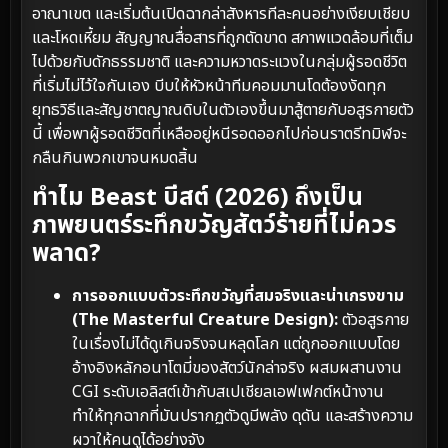
อาณาเขต และเริ่มต้นเปิดฉากล่าสังหารทีละคนอย่างเงียบเชียบ
และโหดเหี้ยม สัญญาณสื่อสารที่ถูกตัดขาด สภาพแวดล้อมที่เต็ม
ไปด้วยกับดักธรรมชาติ และความหวาดระแวงในกลุ่มผู้รอดชีวิต
ที่เริ่มไม่ไว้ใจกันเอง บีบให้หัวหน้าทีมคอมมานโดต้องงัดทุก
ยุทธวิธีและสัญชาตญาณดิบในตัวเองขึ้นมาสู้ตายกับอสูรกายตัว
นี้ เพื่อพาผู้รอดชีวิตที่เหลืออยู่หนีรอดออกไปก่อนราตรีทมิฬจะ
กลืนกินพวกเขาจนหมดสิ้น
ทำไม Beast บีสต์ (2026) ถึงเป็น
ภาพยนตร์ระทึกขวัญสัตว์ร้ายที่ไม่ควร
พลาด?
การออกแบบตัวระทึกขวัญที่สมจริงและน่าเกรงขาม
(The Masterful Creature Design):
ตัวอสูรกาย
ในเรื่องไม่ได้ดูเกินจริงจนหลุดโลก แต่ถูกออกแบบโดย
อ้างอิงหลักอนาโตมี่ของสัตว์นักล่าจริง ผสมผสานงาน
CGI ระดับเอลิสต์เข้ากับสเปเชียลเอฟเฟกต์หน้างาน
ทำให้ทุกฉากที่มันปรากฏตัวดูมีพลัง ดุดัน และสร้างความ
ผวาให้คนดูได้อย่างจัง