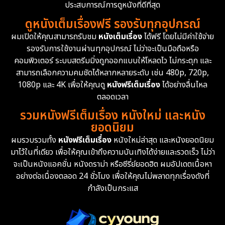
Drama ดราม่า
(1,504)
ประสบการณ์การดูหนังที่ดีที่สุด
ดูหนังเต็มเรื่องฟรี รองรับทุกอุปกรณ์
Dystopian
16
ผมเปิดให้คุณสามารถรับชม
หนังเต็มเรื่อง
ได้ฟรี โดยไม่มีค่าใช้จ่าย
รองรับการใช้งานผ่านทุกอุปกรณ์ ไม่ว่าจะเป็นมือถือหรือ
Emotional
61
คอมพิวเตอร์ ระบบสตรีมมิ่งถูกออกแบบให้โหลดไว ไม่กระตุก และ
สามารถเลือกความคมชัดได้หลากหลายระดับ เช่น 480p, 720p,
Epic มหากาพย์
225
1080p และ 4K เพื่อให้คุณดู
หนังฟรีเต็มเรื่อง
ได้อย่างลื่นไหล
Erotic
36
ตลอดเวลา
รวมหนังฟรีเต็มเรื่อง หนังใหม่ และหนัง
Family ครอบครัว
372
ยอดนิยม
ผมรวบรวมทั้ง
หนังฟรีเต็มเรื่อง
หนังใหม่ล่าสุด และหนังยอดนิยม
Fantasy จินตนาการ
339
มาไว้ในที่เดียว เพื่อให้คุณเข้าถึงความบันเทิงได้ง่ายและรวดเร็ว ไม่ว่า
จะเป็นหนังแอคชั่น หนังดราม่า หรือซีรี่ย์ยอดฮิต ผมอัปเดตเนื้อหา
Fiction
9
อย่างต่อเนื่องตลอด 24 ชั่วโมง เพื่อให้คุณไม่พลาดทุกเรื่องดังที่
กำลังเป็นกระแส
Film
57
Gothic
3