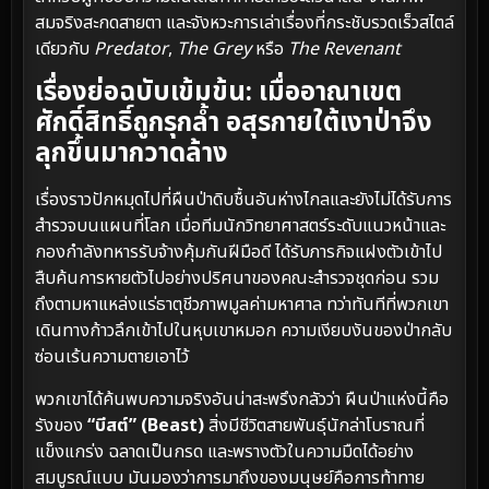
สมจริงสะกดสายตา และจังหวะการเล่าเรื่องที่กระชับรวดเร็วสไตล์
เดียวกับ
Predator
,
The Grey
หรือ
The Revenant
เรื่องย่อฉบับเข้มข้น: เมื่ออาณาเขต
ศักดิ์สิทธิ์ถูกรุกล้ำ อสุรกายใต้เงาป่าจึง
ลุกขึ้นมากวาดล้าง
เรื่องราวปักหมุดไปที่ผืนป่าดิบชื้นอันห่างไกลและยังไม่ได้รับการ
สำรวจบนแผนที่โลก เมื่อทีมนักวิทยาศาสตร์ระดับแนวหน้าและ
กองกำลังทหารรับจ้างคุ้มกันฝีมือดี ได้รับภารกิจแฝงตัวเข้าไป
สืบค้นการหายตัวไปอย่างปริศนาของคณะสำรวจชุดก่อน รวม
ถึงตามหาแหล่งแร่ธาตุชีวภาพมูลค่ามหาศาล ทว่าทันทีที่พวกเขา
เดินทางก้าวลึกเข้าไปในหุบเขาหมอก ความเงียบงันของป่ากลับ
ซ่อนเร้นความตายเอาไว้
พวกเขาได้ค้นพบความจริงอันน่าสะพรึงกลัวว่า ผืนป่าแห่งนี้คือ
รังของ
“บีสต์” (Beast)
สิ่งมีชีวิตสายพันธุ์นักล่าโบราณที่
แข็งแกร่ง ฉลาดเป็นกรด และพรางตัวในความมืดได้อย่าง
สมบูรณ์แบบ มันมองว่าการมาถึงของมนุษย์คือการท้าทาย