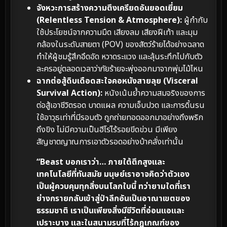
จังหวะการสร้างความตึงเครียดอันยอดเยี่ยม
(Relentless Tension & Atmosphere):
ผู้กำกับ
ใช้ประโยชน์จากความมืด เสียงลม เสียงฝีเท้า และมุม
กล้องในระดับสายตา (POV) ของสัตว์ร้ายได้อย่างฉลาด
ทำให้ผู้ชมรู้สึกอึดอัด หวาดระแวง และลุ้นระทึกไปกับตัว
ละครอยู่ตลอดเวลาว่าภัยร้ายจะพุ่งออกมาจากพุ่มไม้ไหน
ฉากต่อสู้ดิบเดือดสะใจคอหนังสายลุย (Visceral
Survival Action):
หนังเน้นย้ำความสมจริงของการ
ต่อสู้เอาชีวิตรอด บาดแผล ความเจ็บปวด และการดิ้นรน
ใช้อาวุธเท่าที่มีรอบตัว ถูกถ่ายทอดออกมาอย่างถึงพริก
ถึงขิง ไม่มีความเป็นฮีโร่ไร้รอยขีดข่วน มีเพียง
สัญชาตญาณการเอาตัวรอดอย่างบ้าคลั่งเท่านั้น
“Beast บอกเราว่า… ภายใต้ตึกสูงและ
เทคโนโลยีที่ทันสมัย มนุษย์เราอาจคิดว่าตัวเอง
เป็นผู้ควบคุมทุกสิ่งบนโลกใบนี้ ทว่ายามใดที่เรา
ย่างกรายกลับเข้าสู่ป่าลึกอันเป็นอาณาเขตของ
ธรรมชาติ เราเป็นเพียงสิ่งมีชีวิตที่อ่อนแอและ
เปราะบาง และในสนามรบที่ไร้กฎเกณฑ์ของ