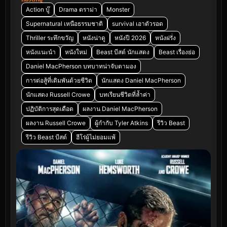
Action บู๊
Drama ดราม่า
Monster
Supernatural เหนือธรรมชาติ
survival เอาตัวรอด
Thriller ระทึกขวัญ
หนังน่าดู
หนังปี 2026
หนังฝรั่ง
หนังแนะนำ
หนังใหม่
Beast บีสต์ นักแสดง
Beast เรื่องย่อ
Daniel MacPherson บทบาทน่าจับตามอง
การต่อสู้ที่เดิมพันด้วยชีวิต
นักแสดง Daniel MacPherson
นักแสดง Russell Crowe
บทเรียนชีวิตที่ล้ำค่า
ปฏิบัติการสุดเดือด
ผลงาน Daniel MacPherson
ผลงาน Russell Crowe
ผู้กำกับ Tyler Atkins
รีวิว Beast
รีวิว Beast บีสต์
ฮีโร่ผู้ไม่ยอมแพ้