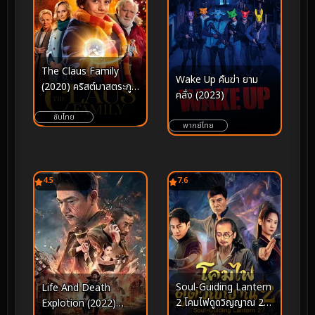
The Claus Family
Wake Up คืนฆ่า ยาม
(2020) คริสต์มาสตระกูล
คลั่ง (2023)
คลอส
ซับไทย
พากย์ไทย
4.5
7.6
Soul-Guiding Lantern
Life And Death
2 โคมไฟดูดวิญญาณ 2
Explotion (2022)