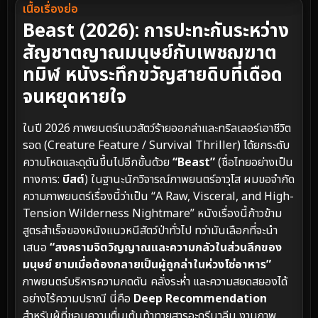
เนื้อเรื่องย่อ
Beast (2026): การปะทะกันระหว่าง
สัญชาตญาณมนุษย์กับเพชฌฆาต
ทมิฬ หนังระทึกขวัญสายดิบที่เดือด
จนหยุดหายใจ
ในปี 2026 ภาพยนตร์แนวสัตว์ร้ายออกล่าและทริลเลอร์เอาชีวิต
รอด (Creature Feature / Survival Thriller) ได้ยกระดับ
ความโหดและดุดันขึ้นไปอีกขั้นด้วย
“Beast”
(ชื่อไทยอย่างเป็น
ทางการ:
บีสต์
) ในฐานะนักวิจารณ์ภาพยนตร์อาวุโส ผมขอจำกัด
ความภาพยนตร์เรื่องนี้ว่าเป็น “A Raw, Visceral, and High-
Tension Wilderness Nightmare” หนังเรื่องนี้ก้าวข้าม
สูตรสำเร็จของหนังแนวหนีสัตว์ป่าทั่วไป ทว่ามันเลือกที่จะนำ
เสนอ
“สงครามจิตวิญญาณและความกลัวในส่วนลึกของ
มนุษย์ ยามเมื่อต้องกลายเป็นผู้ถูกล่าในห่วงโซ่อาหาร”
ภาพยนตร์บริหารความกดดัน คลั่งระห่ำ และความสยดสยองได้
อย่างไร้ความปราณี นี่คือ
Deep Recommendation
สำหรับผู้ที่ชอบความตื่นเต้นท้าทายสารอะดรีนาลีน งานภาพ