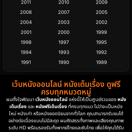
2011
2010
2009
Crime อาชญากรรม
530
2008
2007
2005
2004
2003
2002
Cult Film
4
2001
2000
1999
Culture
9
1998
1997
1995
Dance เต้น
1994
1993
1992
10
1991
1990
1989
Detective สืบสวน
62
1988
1986
1985
Detective สืบสวน
76
เว็บหนังออนไลน์ หนังเต็มเรื่อง ดูฟรี
1983
1982
1981
ครบทุกหมวดหมู่
1978
1974
1971
Disaster
13
ผมตั้งใจพัฒนา
เว็บหนังออนไลน์
แห่งนี้ให้เป็นศูนย์รวมของ
หนัง
1962
เต็มเรื่อง
และ
หนังฟรีเต็มเรื่อง
ที่ครบทุกแนว ไม่ว่าจะเป็นหนัง
Disney+
4
ใหม่ หนังเก่า หรือหนังยอดนิยมจากทั่วโลก คุณสามารถรับชมได้
Documentary สารคดี
95
อย่างต่อเนื่องแบบไม่มีสะดุด ผมคัดสรรทั้งภาพและเสียงคุณภาพ
ระดับ HD พร้อมรองรับทั้งพากย์ไทยและซับไทย เพื่อให้คุณได้รับ