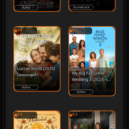
(2026)
ระเบิดฆ่า ล่าล้างเมือง
Soundtrack
ซับไทย
6.9
5.2
Luccas World (2025)
My Big Fat Greek
โลกของลุคก้า
Wedding 3 (2023) รวม
ญาติงานแต่งตระกูลจี้
ซับไทย
วายป่วง 3
ซับไทย
5.0
5.3