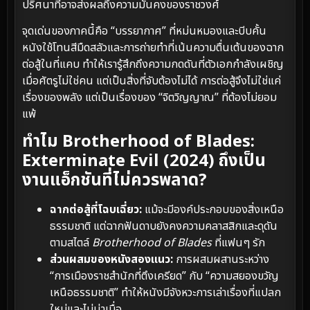
ปริศนาที่อาจส่งผลถึงความมั่นคงของราชวงศ์
จุดเด่นของภาคนี้คือ “บรรยากาศ” ที่หม่นหมองและบีบคั้น
หนังใช้โทนสีมืดสลัวและการถ่ายทำที่เน้นความตื่นเต้นของฉาก
ต่อสู้ในที่แคบ ทำให้เรารู้สึกถึงความกดดันที่ตัวเอกกำลังเผชิญ
เมื่อศัตรูไม่ใช่คน แต่เป็นสิ่งที่จับต้องไม่ได้ การต่อสู้จึงไม่ใช่แค่
เรื่องของพลัง แต่เป็นเรื่องของ “จิตวิญญาณ” ที่ต้องไม่ยอม
แพ้
ทำไม Brotherhood of Blades:
Exterminate Evil (2024) ถึงเป็น
งานแอ็กชันที่ไม่ควรพลาด?
ฉากต่อสู้ที่โฉบเฉี่ยว:
แม้จะมีองค์ประกอบของสิ่งเหนือ
ธรรมชาติ แต่ฉากฟันดาบยังคงความคลาสสิกและดุดัน
ตามสไตล์
Brotherhood of Blades
ที่แฟนๆ รัก
ส่วนผสมของหนังสองแนว:
การผสมผสานระหว่าง
“การเมืองราชสำนักที่ตึงเครียด” กับ “ความสยองขวัญ
เหนือธรรมชาติ” ทำให้หนังมีจังหวะการเล่าเรื่องที่แปลก
ใหม่และไม่น่าเบื่อ