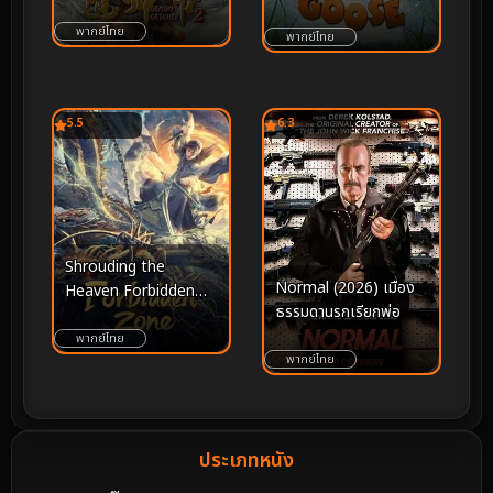
พากย์ไทย
พากย์ไทย
5.5
6.3
Shrouding the
Normal (2026) เมือง
Heaven Forbidden
ธรรมดานรกเรียกพ่อ
Zone (2023) อำพราง
สวรรค์แดนต้องห้าม
พากย์ไทย
พากย์ไทย
ประเภทหนัง