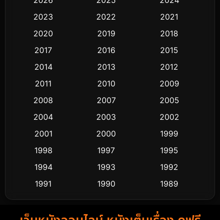
Black Comedy
323
2023
2022
2021
Classic หนังคลาสสิก
48
2020
2019
2018
2017
2016
2015
Comedy ตลก
453
2014
2013
2012
Coming-of-age ชีวิตวัยรุ่น
64
2011
2010
2009
Crime อาชญากรรม
530
2008
2007
2005
2004
2003
2002
Cult Film
4
2001
2000
1999
Culture
9
1998
1997
1995
Dance เต้น
1994
1993
1992
10
1991
1990
1989
Detective สืบสวน
62
1988
1986
1985
Detective สืบสวน
76
1983
1982
1981