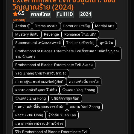
Exterminate Evil ซิ่วซุนเตา: ขจัด
วิญญาณร้าย (2024)
6.5
พากย์ไทย
Full HD
2024
หมวดหมู่
Action บู๊
Drama ดราม่า
Horror สยองขวัญ
Martial Arts
Mystery ลึกลับ
Revenge
Romance โรแมนติก
Supernatural เหนือธรรมชาติ
Thriller ระทึกขวัญ
ดูหนังจีน
Brotherhood of Blades: Exterminate Evil ซิ่วซุนเตา: ขจัดวิญญาณ
ร้าย นักแสดง
Brotherhood of Blades: Exterminate Evil เรื่องย่อ
Yaqi Zhang บทบาทน่าจับตามอง
การต่อสู้ของเหล่าองครักษ์ผู้ภักดี
ความจริงที่น่าตกใจ
ความน่ากลัวที่คุณหนีไม่พ้น
นักแสดง Yaqi Zhang
นักแสดง Zhu Hong
ปฏิบัติการสุดเดือด
ปมความลับที่สั่นคลอนราชสำนัก
ผลงาน Yaqi Zhang
ผลงาน Zhu Hong
ผู้กำกับ Yuan Tao
มหากาพย์การปราบปรามปีศาจ
รีวิว Brotherhood of Blades: Exterminate Evil