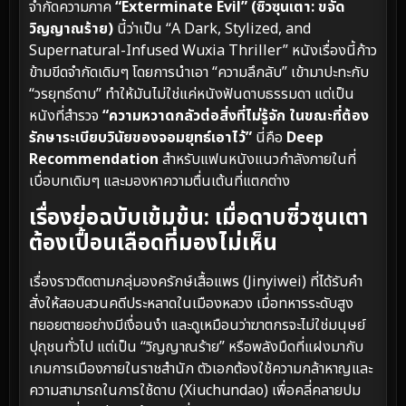
จำกัดความภาค
“Exterminate Evil” (ซิ่วซุนเตา: ขจัด
วิญญาณร้าย)
นี้ว่าเป็น “A Dark, Stylized, and
Supernatural-Infused Wuxia Thriller” หนังเรื่องนี้ก้าว
ข้ามขีดจำกัดเดิมๆ โดยการนำเอา “ความลึกลับ” เข้ามาปะทะกับ
“วรยุทธ์ดาบ” ทำให้มันไม่ใช่แค่หนังฟันดาบธรรมดา แต่เป็น
หนังที่สำรวจ
“ความหวาดกลัวต่อสิ่งที่ไม่รู้จัก ในขณะที่ต้อง
รักษาระเบียบวินัยของจอมยุทธ์เอาไว้”
นี่คือ
Deep
Recommendation
สำหรับแฟนหนังแนวกำลังภายในที่
เบื่อบทเดิมๆ และมองหาความตื่นเต้นที่แตกต่าง
เรื่องย่อฉบับเข้มข้น: เมื่อดาบซิ่วซุนเตา
ต้องเปื้อนเลือดที่มองไม่เห็น
เรื่องราวติดตามกลุ่มองครักษ์เสื้อแพร (Jinyiwei) ที่ได้รับคำ
สั่งให้สอบสวนคดีประหลาดในเมืองหลวง เมื่อทหารระดับสูง
ทยอยตายอย่างมีเงื่อนงำ และดูเหมือนว่าฆาตกรจะไม่ใช่มนุษย์
ปุถุชนทั่วไป แต่เป็น “วิญญาณร้าย” หรือพลังมืดที่แฝงมากับ
เกมการเมืองภายในราชสำนัก ตัวเอกต้องใช้ความกล้าหาญและ
ความสามารถในการใช้ดาบ (Xiuchundao) เพื่อคลี่คลายปม