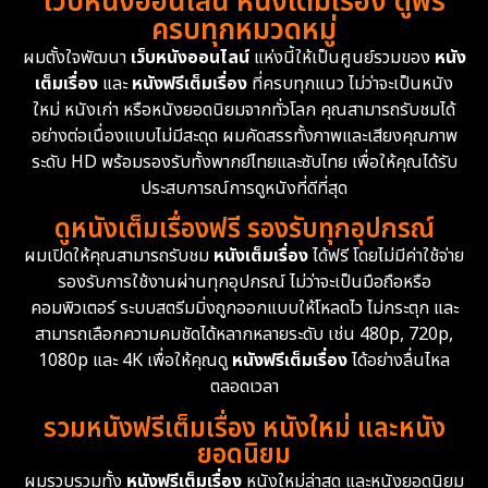
เว็บหนังออนไลน์ หนังเต็มเรื่อง ดูฟรี
ครบทุกหมวดหมู่
1978
1974
1971
Disaster
13
ผมตั้งใจพัฒนา
เว็บหนังออนไลน์
แห่งนี้ให้เป็นศูนย์รวมของ
หนัง
1962
เต็มเรื่อง
และ
หนังฟรีเต็มเรื่อง
ที่ครบทุกแนว ไม่ว่าจะเป็นหนัง
Disney+
4
ใหม่ หนังเก่า หรือหนังยอดนิยมจากทั่วโลก คุณสามารถรับชมได้
Documentary สารคดี
95
อย่างต่อเนื่องแบบไม่มีสะดุด ผมคัดสรรทั้งภาพและเสียงคุณภาพ
ระดับ HD พร้อมรองรับทั้งพากย์ไทยและซับไทย เพื่อให้คุณได้รับ
Drama ดราม่า
(1,504)
ประสบการณ์การดูหนังที่ดีที่สุด
ดูหนังเต็มเรื่องฟรี รองรับทุกอุปกรณ์
Dystopian
16
ผมเปิดให้คุณสามารถรับชม
หนังเต็มเรื่อง
ได้ฟรี โดยไม่มีค่าใช้จ่าย
รองรับการใช้งานผ่านทุกอุปกรณ์ ไม่ว่าจะเป็นมือถือหรือ
Emotional
61
คอมพิวเตอร์ ระบบสตรีมมิ่งถูกออกแบบให้โหลดไว ไม่กระตุก และ
สามารถเลือกความคมชัดได้หลากหลายระดับ เช่น 480p, 720p,
Epic มหากาพย์
225
1080p และ 4K เพื่อให้คุณดู
หนังฟรีเต็มเรื่อง
ได้อย่างลื่นไหล
Erotic
36
ตลอดเวลา
รวมหนังฟรีเต็มเรื่อง หนังใหม่ และหนัง
Family ครอบครัว
372
ยอดนิยม
ผมรวบรวมทั้ง
หนังฟรีเต็มเรื่อง
หนังใหม่ล่าสุด และหนังยอดนิยม
Fantasy จินตนาการ
339