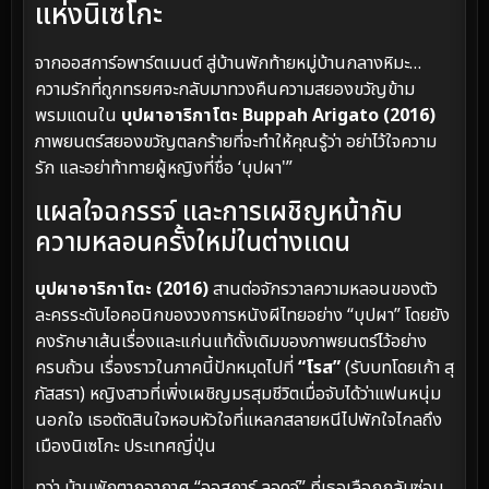
แห่งนิเซโกะ
จากออสการ์อพาร์ตเมนต์ สู่บ้านพักท้ายหมู่บ้านกลางหิมะ…
ความรักที่ถูกทรยศจะกลับมาทวงคืนความสยองขวัญข้าม
พรมแดนใน
บุปผาอาริกาโตะ Buppah Arigato (2016)
ภาพยนตร์สยองขวัญตลกร้ายที่จะทำให้คุณรู้ว่า อย่าไว้ใจความ
รัก และอย่าท้าทายผู้หญิงที่ชื่อ ‘บุปผา'”
แผลใจฉกรรจ์ และการเผชิญหน้ากับ
ความหลอนครั้งใหม่ในต่างแดน
บุปผาอาริกาโตะ (2016)
สานต่อจักรวาลความหลอนของตัว
ละครระดับไอคอนิกของวงการหนังผีไทยอย่าง “บุปผา” โดยยัง
คงรักษาเส้นเรื่องและแก่นแท้ดั้งเดิมของภาพยนตร์ไว้อย่าง
ครบถ้วน เรื่องราวในภาคนี้ปักหมุดไปที่
“โรส”
(รับบทโดยเก้า สุ
ภัสสรา) หญิงสาวที่เพิ่งเผชิญมรสุมชีวิตเมื่อจับได้ว่าแฟนหนุ่ม
นอกใจ เธอตัดสินใจหอบหัวใจที่แหลกสลายหนีไปพักใจไกลถึง
เมืองนิเซโกะ ประเทศญี่ปุ่น
ทว่า บ้านพักตากอากาศ “ออสการ์ ลอดจ์” ที่เธอเลือกกลับซ่อน