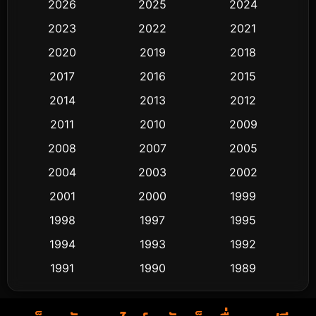
2026
2025
2024
Black Comedy
323
2023
2022
2021
Classic หนังคลาสสิก
48
2020
2019
2018
2017
2016
2015
Comedy ตลก
453
2014
2013
2012
Coming-of-age ชีวิตวัยรุ่น
64
2011
2010
2009
Crime อาชญากรรม
530
2008
2007
2005
2004
2003
2002
Cult Film
4
2001
2000
1999
Culture
9
1998
1997
1995
Dance เต้น
1994
1993
1992
10
1991
1990
1989
Detective สืบสวน
62
1988
1986
1985
Detective สืบสวน
76
1983
1982
1981