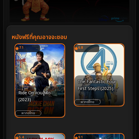
หนังฟรีที่คุณอาจจะชอบ
7.1
6.8
The Fantastic Four
First Steps (2025)
Ride On ควบสู้ฟัด
เดอะ แฟนแทสติก 4 จุด
(2023)
เริ่มต้นปฐมบทใหม่
พากย์ไทย
พากย์ไทย
5.4
9.1