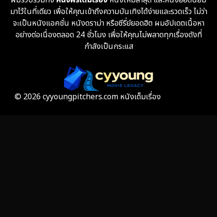
Fantasy จินตนาการ
339
มาไว้ในที่เดียว เพื่อให้คุณเข้าถึงความบันเทิงได้ง่ายและรวดเร็ว ไม่ว่า
จะเป็นหนังแอคชั่น หนังดราม่า หรือซีรี่ย์ยอดฮิต ผมอัปเดตเนื้อหา
Fiction
9
อย่างต่อเนื่องตลอด 24 ชั่วโมง เพื่อให้คุณไม่พลาดทุกเรื่องดังที่
กำลังเป็นกระแส
Film
57
Gothic
3
Grief
7
© 2026 cyyoungpitchers.com หนังเต็มเรื่อง
HBO GO
6
HBO Max
3
Healing
15
Heist
26
Historical
7