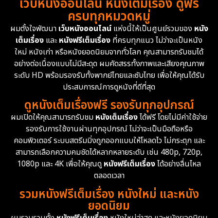
เว็บหนังออนไลน์ หนังเต็มเรื่อง ดูฟรี
ครบทุกหมวดหมู่
1978
1974
1971
Disaster
13
ผมตั้งใจพัฒนา
เว็บหนังออนไลน์
แห่งนี้ให้เป็นศูนย์รวมของ
หนัง
1962
เต็มเรื่อง
และ
หนังฟรีเต็มเรื่อง
ที่ครบทุกแนว ไม่ว่าจะเป็นหนัง
Disney+
4
ใหม่ หนังเก่า หรือหนังยอดนิยมจากทั่วโลก คุณสามารถรับชมได้
Documentary สารคดี
95
อย่างต่อเนื่องแบบไม่มีสะดุด ผมคัดสรรทั้งภาพและเสียงคุณภาพ
ระดับ HD พร้อมรองรับทั้งพากย์ไทยและซับไทย เพื่อให้คุณได้รับ
Drama ดราม่า
(1,504)
ประสบการณ์การดูหนังที่ดีที่สุด
ดูหนังเต็มเรื่องฟรี รองรับทุกอุปกรณ์
Dystopian
16
ผมเปิดให้คุณสามารถรับชม
หนังเต็มเรื่อง
ได้ฟรี โดยไม่มีค่าใช้จ่าย
รองรับการใช้งานผ่านทุกอุปกรณ์ ไม่ว่าจะเป็นมือถือหรือ
Emotional
61
คอมพิวเตอร์ ระบบสตรีมมิ่งถูกออกแบบให้โหลดไว ไม่กระตุก และ
สามารถเลือกความคมชัดได้หลากหลายระดับ เช่น 480p, 720p,
Epic มหากาพย์
225
1080p และ 4K เพื่อให้คุณดู
หนังฟรีเต็มเรื่อง
ได้อย่างลื่นไหล
Erotic
36
ตลอดเวลา
รวมหนังฟรีเต็มเรื่อง หนังใหม่ และหนัง
Family ครอบครัว
372
ยอดนิยม
ผมรวบรวมทั้ง
หนังฟรีเต็มเรื่อง
หนังใหม่ล่าสุด และหนังยอดนิยม