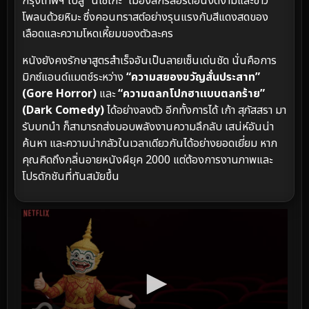
กรุงเทพฯ ไปสู่ “นิเซโกะ” เมืองสกีรีสอร์ตอันงดงามและขาว
โพลนด้วยหิมะ ซึ่งคอนทราสต์อย่างรุนแรงกับสีแดงสดของ
เลือดและความโหดเหี้ยมของตัวละคร
หนังยังคงรักษาสูตรสำเร็จอันเป็นลายเซ็นเด่นชัด นั่นคือการ
มิกซ์แอนด์แมตช์ระหว่าง
“ความสยองขวัญสั่นประสาท”
(Gore Horror)
และ
“ความตลกโปกฮาแบบตลกร้าย”
(Dark Comedy)
ได้อย่างลงตัว อีกทั้งการได้ เก้า สุภัสสรา มา
รับบทนำ ก็สามารถส่งมอบพลังงานความลึกลับ เสน่ห์อันน่า
ค้นหา และความน่ากลัวในเวลาเดียวกันได้อย่างยอดเยี่ยม หาก
คุณคิดถึงกลิ่นอายหนังผียุค 2000 แต่ต้องการงานภาพและ
โปรดักชันที่ทันสมัยขึ้น