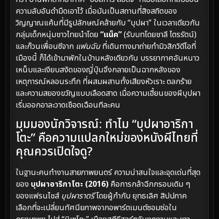
ความลับอันดำมืดเอาไว้ เมื่อมันเป็นสถานที่สิงสถิตของ
วิญญาณแค้นที่มีรูปลักษณ์คล้ายกับ “บุปผา” ในเวลาเดียวกัน
กลุ่มเด็กหนุ่มชาวไทยนำโดย
“แน็ค”
(รับบทโดยชาลี ไตรรัตน์)
และก๊วนเพื่อนซีจาก
แฟนฉัน
ที่เดินทางมาถ่ายทำมิวสิกวิดีโอที่
เมืองนี้ ก็ได้เข้ามาพักในบ้านหลังเดียวกัน บรรยากาศอันหนาว
เหน็บและเงียบสงัดของญี่ปุ่นจึงกลายเป็นฉากหลังของ
เหตุการณ์หลอนระทึก ที่ผสมผสานทั้งเสียงหัวเราะ ตลกร้าย
และความสยองขวัญแบบเลือดสาด เมื่อความเฮี้ยนของผีบุปผา
เริ่มออกอาละวาดเชือดเฉือนทีละคน
มุมมองนักวิจารณ์: ทำไม “บุปผาอาริกา
โตะ” คือความแปลกใหม่ของหนังผีไทยที่
คุณควรเปิดใจดู?
ในฐานะคนทำงานสายภาพยนตร์ ความน่าสนใจและจุดเด่นที่สุด
ของ
บุปผาอาริกาโตะ (2016)
คือการกล้าฉีกกรอบเดิม ๆ
ของแฟรนไชส์
บุปผาราตรี
โดยผู้กำกับ ยุทธเลิศ สิปปภาค
เลือกที่จะเปลี่ยนทัศนียภาพจากอพาร์ตเมนต์ซอมซ่อใน