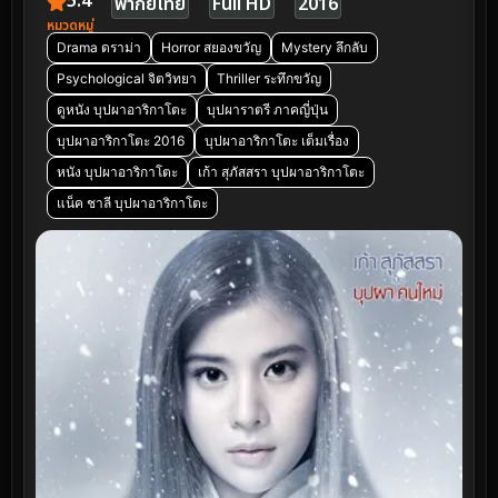
5.4
พากย์ไทย
Full HD
2016
หมวดหมู่
Drama ดราม่า
Horror สยองขวัญ
Mystery ลึกลับ
Psychological จิตวิทยา
Thriller ระทึกขวัญ
ดูหนัง บุปผาอาริกาโตะ
บุปผาราตรี ภาคญี่ปุ่น
บุปผาอาริกาโตะ 2016
บุปผาอาริกาโตะ เต็มเรื่อง
หนัง บุปผาอาริกาโตะ
เก้า สุภัสสรา บุปผาอาริกาโตะ
แน็ค ชาลี บุปผาอาริกาโตะ