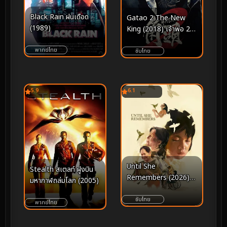
Black Rain ฝนเดือด
Gatao 2 The New
(1989)
King (2018) เจ้าพ่อ 2
มังกรผงาด
พากย์ไทย
ซับไทย
5.9
6.1
Until She
Stealth สเตลท์ ฝูงบิน
Remembers (2026)
มหากาฬถล่มโลก (2005)
จนกว่าเธอจะจําได้
ซับไทย
พากย์ไทย