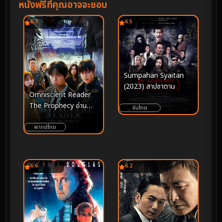
หนังฟรีที่คุณอาจจะชอบ
6.7
6.5
Sumpahan Syaitan
(2023) สาปซาตาน
Omniscient Reader
The Prophecy อ่าน
ซับไทย
ชะตาวันสิ้นโลก (2025)
พากย์ไทย
6.6
6.2