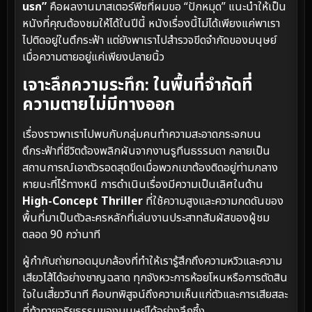
นรก”
คือผลงานมาสเตอร์พีซที่ผมขอ “ปักหมุด” แนะนำให้เป็น
หนังที่คุณต้องชมให้ได้ในปีนี้ หนังเรื่องนี้ไม่ได้เพียงแค่พาเรา
ไปติดอยู่ในตึกระฟ้า แต่ยังพาเราไปสำรวจขีดจำกัดของมนุษย์
เมื่อความตายอยู่แค่เพียงปลายนิ้ว
เจาะลึกความระทึก: ในพื้นที่จำกัดที่
ความตายไม่มีทางออก
เรื่องราวพาเราไปพบกับกลุ่มคนทำความสะอาดกระจกบน
ตึกระฟ้าที่ชีวิตต้องพลิกผันจากงานรูทีนธรรมดา กลายเป็น
สถานการณ์เอาตัวรอดสุดขีดเมื่อพวกเขาต้องติดอยู่ท่ามกลาง
หายนะที่ไร้ทางหนี การดำเนินเรื่องมีความเป็นเลิศในด้าน
High-Concept Thriller
ที่ใช้ความสูงและความกดดันของ
พื้นที่มาเป็นตัวละครหลักที่เล่นงานประสาทสัมผัสของผู้ชม
ตลอด 90 กว่านาที
ผู้กำกับถ่ายทอดมุมกล้องที่ทำให้เรารู้สึกถึงความหวิวและความ
เสียวไส้ได้อย่างชาญฉลาด ทุกจังหวะการห้อยโหนหรือการตัดสิน
ใจในเสี้ยววินาที คือบทพิสูจน์ถึงความเห็นแก่ตัวและการเสียสละ
ที่ท้าทายจริยธรรมของมนุษย์ได้อย่างลึกซึ้ง