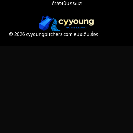
กำลังเป็นกระแส
Film
57
Gothic
3
Grief
7
© 2026 cyyoungpitchers.com หนังเต็มเรื่อง
HBO GO
6
HBO Max
3
Healing
15
Heist
26
Historical
7
History ประวัติศาสตร์
53
Holiday
2