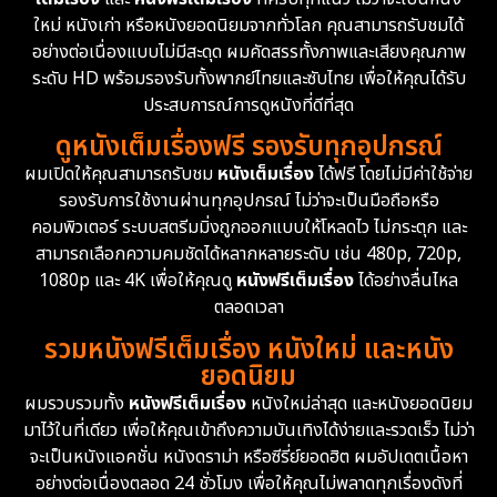
ใหม่ หนังเก่า หรือหนังยอดนิยมจากทั่วโลก คุณสามารถรับชมได้
Documentary สารคดี
95
อย่างต่อเนื่องแบบไม่มีสะดุด ผมคัดสรรทั้งภาพและเสียงคุณภาพ
ระดับ HD พร้อมรองรับทั้งพากย์ไทยและซับไทย เพื่อให้คุณได้รับ
Drama ดราม่า
(1,504)
ประสบการณ์การดูหนังที่ดีที่สุด
ดูหนังเต็มเรื่องฟรี รองรับทุกอุปกรณ์
Dystopian
16
ผมเปิดให้คุณสามารถรับชม
หนังเต็มเรื่อง
ได้ฟรี โดยไม่มีค่าใช้จ่าย
รองรับการใช้งานผ่านทุกอุปกรณ์ ไม่ว่าจะเป็นมือถือหรือ
Emotional
61
คอมพิวเตอร์ ระบบสตรีมมิ่งถูกออกแบบให้โหลดไว ไม่กระตุก และ
สามารถเลือกความคมชัดได้หลากหลายระดับ เช่น 480p, 720p,
Epic มหากาพย์
225
1080p และ 4K เพื่อให้คุณดู
หนังฟรีเต็มเรื่อง
ได้อย่างลื่นไหล
Erotic
36
ตลอดเวลา
รวมหนังฟรีเต็มเรื่อง หนังใหม่ และหนัง
Family ครอบครัว
372
ยอดนิยม
ผมรวบรวมทั้ง
หนังฟรีเต็มเรื่อง
หนังใหม่ล่าสุด และหนังยอดนิยม
Fantasy จินตนาการ
339
มาไว้ในที่เดียว เพื่อให้คุณเข้าถึงความบันเทิงได้ง่ายและรวดเร็ว ไม่ว่า
จะเป็นหนังแอคชั่น หนังดราม่า หรือซีรี่ย์ยอดฮิต ผมอัปเดตเนื้อหา
Fiction
9
อย่างต่อเนื่องตลอด 24 ชั่วโมง เพื่อให้คุณไม่พลาดทุกเรื่องดังที่