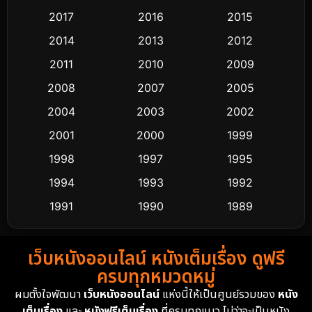
2017
2016
2015
Comedy ตลก
453
2014
2013
2012
Coming-of-age ชีวิตวัยรุ่น
64
2011
2010
2009
Crime อาชญากรรม
530
2008
2007
2005
2004
2003
2002
Cult Film
4
2001
2000
1999
Culture
9
1998
1997
1995
Dance เต้น
1994
1993
1992
10
1991
1990
1989
Detective สืบสวน
62
1988
1986
1985
Detective สืบสวน
76
เว็บหนังออนไลน์ หนังเต็มเรื่อง ดูฟรี
1983
1982
1981
ครบทุกหมวดหมู่
1978
1974
1971
Disaster
13
ผมตั้งใจพัฒนา
เว็บหนังออนไลน์
แห่งนี้ให้เป็นศูนย์รวมของ
หนัง
1962
เต็มเรื่อง
และ
หนังฟรีเต็มเรื่อง
ที่ครบทุกแนว ไม่ว่าจะเป็นหนัง
Disney+
4