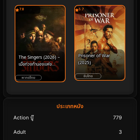
7.8
5.7
Prisoner of War
The Singers (2026) –
(2025)
เมื่อท่วงทำนองแห่ง
บทเพลงคือหนทางเดียว
ซับไทย
ในการเยียวยาและกอบกู้
พากย์ไทย
จิตวิญญาณ
ประเภทหนัง
Action บู๊
779
Adult
3