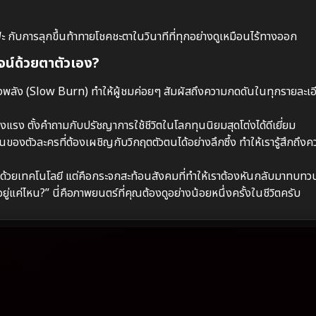
ะ กับการลุกขึ้นท้าทายโชคชะตาในวินาทีที่ทุกอย่างดูเหมือนไร้ทางออก
จน์ด้วยตาตัวเอง?
รงพลัง (Slow Burn) ทำให้ผู้ชมค่อยๆ สัมผัสถึงความกดดันในทุกรายละ
็งแรง ตั้งคำถามกับปรัชญาการใช้ชีวิตในโลกทุนนิยมสุดโต่งได้ดีเยี่ยม
ัวละครที่ต้องเผชิญกับวิกฤตตัวตนได้อย่างลึกซึ้ง ทำให้เรารู้สึกถึงค
ไปด้วยเทคโนโลยี แต่คือกระจกสะท้อนสังคมที่ทำให้เราต้องหันกลับมาทบทวนว
แค่ไหน?” นี่คือภาพยนตร์ที่คุณต้องดูอย่างน้อยหนึ่งครั้งในชีวิตครับ