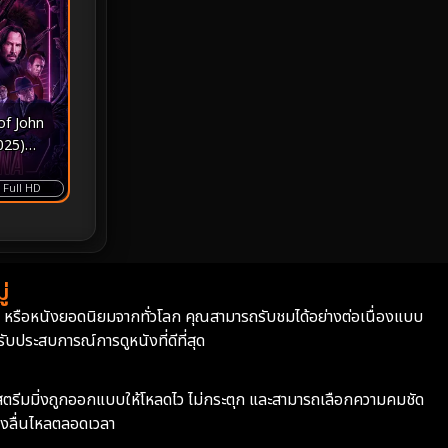
Monster
25
Movie Collection
3
of John
Musical เพลง
64
025)
ค บัลเลริ
Mystery ลึกลับ
364
Full HD
nature
4
Parody
3
่
่า หรือหนังยอดนิยมจากทั่วโลก คุณสามารถรับชมได้อย่างต่อเนื่องแบบ
Period ย้อนยุค
92
บประสบการณ์การดูหนังที่ดีที่สุด
Political การเมือง
20
ะบบสตรีมมิ่งถูกออกแบบให้โหลดไว ไม่กระตุก และสามารถเลือกความคมชัด
Political การเมือง
41
างลื่นไหลตลอดเวลา