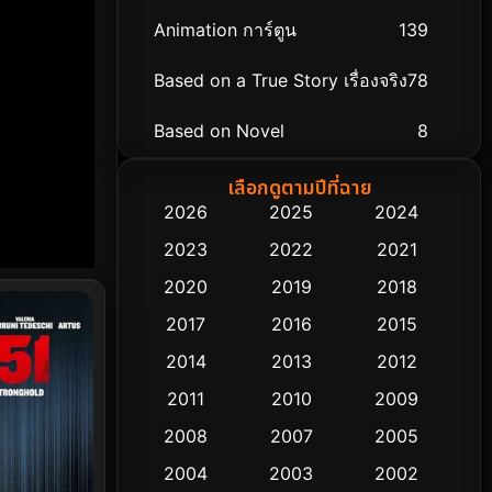
Animation การ์ตูน
139
Based on a True Story เรื่องจริง
78
Based on Novel
8
Biography ชีวิตจริง
74
เลือกดูตามปีที่ฉาย
2026
2025
2024
Black Comedy
291
2023
2022
2021
Classic หนังคลาสสิก
48
2020
2019
2018
2017
2016
2015
Comedy ตลก
428
2014
2013
2012
Coming-of-age ชีวิตวัยรุ่น
61
2011
2010
2009
Crime อาชญากรรม
503
2008
2007
2005
2004
2003
2002
Cult Film
4