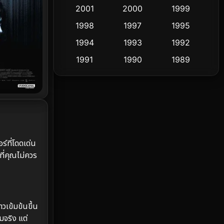
2001
2000
1999
Culture
9
1998
1997
1995
Dance เต้น
1994
1993
1992
10
1991
1990
1989
Detective สืบสวน
58
1988
1986
1985
Detective สืบสวน
70
1983
1982
1981
1978
1974
1971
Disaster
13
1962
Disney+
4
ร์ที่โดดเด่น
ที่คุณไม่ควร
Documentary สารคดี
93
Drama ดราม่า
(1,426)
Dystopian
16
วเข้มข้นขึ้น
มจริง แต่