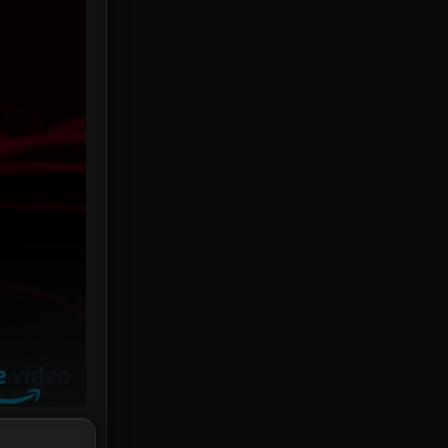
HBO Max
3
Healing
15
Heist
25
Historical
7
History ประวัติศาสตร์
53
Holiday
2
Horror สยองขวัญ
379
Human
49
Inspirational แรงบันดาลใจ
156
Investigation
33