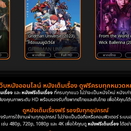
y
Gridman Universe (2023)
From the World 
กริดแมนยูนิเวิร์ส
Wick Ballerina (2
จักรวาลของ จอห์น วิ
นา แค้นกว่านรก
D
พากย์ไทย
Full HD
พากย์ไทย
เว็บหนังออนไลน์ หนังเต็มเรื่อง ดูฟรีครบทุกหมวดหมู
มเรื่อง
และ
หนังฟรีเต็มเรื่อง
ที่ครบทุกแนว ไม่ว่าจะเป็นหนังใหม่ หนังเก
สียงคุณภาพระดับ HD พร้อมรองรับทั้งพากย์ไทยและซับไทย เพื่อให้คุณได้รั
ดูหนังเต็มเรื่องฟรี รองรับทุกอุปกรณ์
ย รองรับการใช้งานผ่านทุกอุปกรณ์ ไม่ว่าจะเป็นมือถือหรือคอมพิวเตอร์ ร
 เช่น 480p, 720p, 1080p และ 4K เพื่อให้คุณดู
หนังฟรีเต็มเรื่อง
ได้อย่