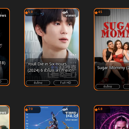
5.0
6
4.5
iews
views
18)
Youll Die in Six Hours
Sugar Mommy (2
(2024) 6 ชั่วโมง..ล่า..ท้าชะตา
D
ซับไทย
Full HD
ซับไทย
7.0
6
6.8
iews
views