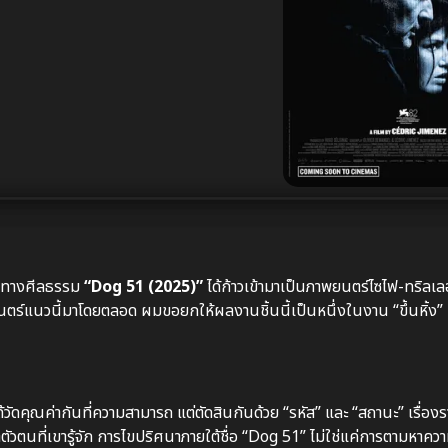
ฤตทางศีลธรรม
“Dog 51 (2025)”
ได้ก้าวเข้ามาเป็นภาพยนตร์ไซไฟ-ทริลเลอ
ตร์แนวนี้มาโดยตลอด ผมขอยกให้ผลงานชิ้นนี้เป็นหนึ่งในงาน “ขึ้นหิ้ง” 
้วัดคุณค่ากันที่ความสามารถ แต่ตัดสินกันด้วย “รหัส” และ “สถานะ” เรื่องรา
ัวตนที่เขารู้จัก การไขปริศนาภายใต้ชื่อ “Dog 51” ไม่ใช่แค่การตามหาควา