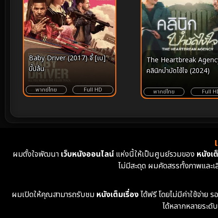
Baby Driver (2017) จี้ [เบ]
The Heartbreak Agenc
บี้ปล้น
คลินิกบำบัดไข้ใจ (2024)
พากย์ไทย
Full HD
พากย์ไทย
Full H
ผมตั้งใจพัฒนา
เว็บหนังออนไลน์
แห่งนี้ให้เป็นศูนย์รวมของ
หนังเต็
ไม่มีสะดุด ผมคัดสรรทั้งภาพและเ
ผมเปิดให้คุณสามารถรับชม
หนังเต็มเรื่อง
ได้ฟรี โดยไม่มีค่าใช้จ่า
ได้หลากหลายระดับ