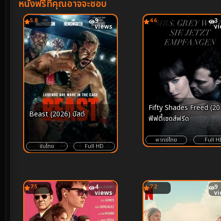
หนังฟรีที่คุณอาจจะชอบ
5.8
9
4.6
3
views
v
Fifty Shades Freed (20
Beast (2026) บีสต์
ฟิฟตี้เชดส์ฟรีด
พากย์ไทย
Full H
ซับไทย
Full HD
7.5
4
7.2
9
views
v