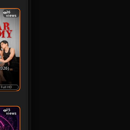
iQIYI
18
36
views
Kids
16
LGBTQ
5
Love
25
Martial
6
026)
Martial Arts
36
Full HD
marvel
2
Melodrama
6
15
views
Military
7
MONOMAX
1