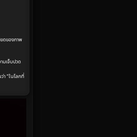
Emotional
61
Epic มหากาพย์
213
Erotic
35
เอียดของภาพ
Family ครอบครัว
359
Fantasy จินตนาการ
319
วามเจ็บปวด
Fiction
9
่า “ในโลกที่
Film
57
Gothic
3
Grief
7
HBO GO
6