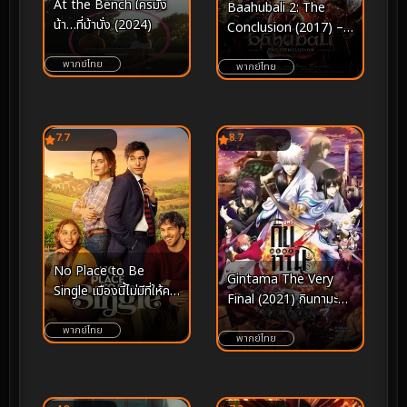
At the Bench ใครมั่ง
Baahubali 2: The
น้า…ที่ม้านั่ง (2024)
Conclusion (2017) –
บทสรุปแห่งมหากาพย์ที่
พากย์ไทย
ยิ่งใหญ่ที่สุดใน
พากย์ไทย
ประวัติศาสตร์ภาพยนตร์
อินเดีย
7.7
8.7
No Place to Be
Gintama The Very
Single เมืองนี้ไม่มีที่ให้คน
Final (2021) กินทามะ
โสด (2026)
เดอะ เวรี่ ไฟนอล
พากย์ไทย
พากย์ไทย