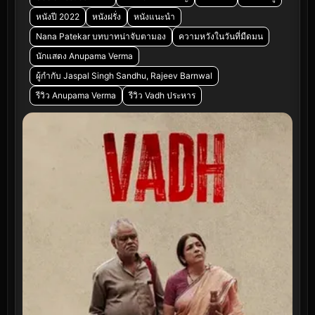
หนังปี 2022
หนังฝรั่ง
หนังแนะนำ
Nana Patekar บทบาทน่าจับตามอง
ความหวังในวันที่มืดมน
นักแสดง Anupama Verma
ผู้กำกับ Jaspal Singh Sandhu, Rajeev Barnwal
รีวิว Anupama Verma
รีวิว Vadh ประหาร