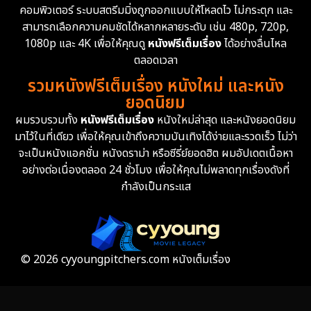
คอมพิวเตอร์ ระบบสตรีมมิ่งถูกออกแบบให้โหลดไว ไม่กระตุก และ
สามารถเลือกความคมชัดได้หลากหลายระดับ เช่น 480p, 720p,
Epic มหากาพย์
225
1080p และ 4K เพื่อให้คุณดู
หนังฟรีเต็มเรื่อง
ได้อย่างลื่นไหล
Erotic
36
ตลอดเวลา
รวมหนังฟรีเต็มเรื่อง หนังใหม่ และหนัง
Family ครอบครัว
372
ยอดนิยม
ผมรวบรวมทั้ง
หนังฟรีเต็มเรื่อง
หนังใหม่ล่าสุด และหนังยอดนิยม
Fantasy จินตนาการ
339
มาไว้ในที่เดียว เพื่อให้คุณเข้าถึงความบันเทิงได้ง่ายและรวดเร็ว ไม่ว่า
จะเป็นหนังแอคชั่น หนังดราม่า หรือซีรี่ย์ยอดฮิต ผมอัปเดตเนื้อหา
Fiction
9
อย่างต่อเนื่องตลอด 24 ชั่วโมง เพื่อให้คุณไม่พลาดทุกเรื่องดังที่
กำลังเป็นกระแส
Film
57
Gothic
3
Grief
7
© 2026 cyyoungpitchers.com หนังเต็มเรื่อง
HBO GO
6