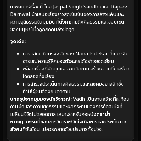
ภาพยนตร์เรื่องนี้ โดย Jaspal Singh Sandhu และ Rajeev
Barnwal นำเสนอเรื่องราวสุดเข้มข้นของการล้างแค้นและ
ความยุติธรรมในมุมมืด ที่ตั้งคำถามถึงศีลธรรมและขอบเขต
ของมนุษย์เมื่อถูกกดดันถึงขีดสุด.
จุดเด่น:
การแสดงอันทรงพลังของ Nana Patekar ที่แบกรับ
อารมณ์ความรู้สึกของตัวละครได้อย่างยอดเยี่ยม
พล็อตเรื่องที่หักมุมและชวนติดตาม สร้างความตึงเครียด
ได้ตลอดทั้งเรื่อง
การสำรวจประเด็นทางศีลธรรมและ
สังคม
อย่างลึกซึ้ง
ทำให้ผู้ชมต้องขบคิดตาม
บทสรุปจากมุมมองนักวิจารณ์:
Vadh เป็นงานสร้างที่สะท้อน
ด้านมืดของความยุติธรรมและผลกระทบของการตัดสินใจที่
เปลี่ยนชีวิตไปตลอดกาล เหมาะสำหรับคอหนัง
ดราม่า
อาชญากรรม
ที่ชอบการวิเคราะห์จิตใจตัวละครและประเด็นทาง
สังคม
ที่ซับซ้อน ไม่ควรพลาดด้วยประการทั้งปวง.