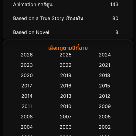
Animation การ์ตูน
143
Based on a True Story เรื่องจริง
80
Based on Novel
8
Biography ชีวิตจริง
76
เลือกดูตามปีที่ฉาย
2026
2025
2024
Black Comedy
323
2023
2022
2021
Classic หนังคลาสสิก
48
2020
2019
2018
2017
2016
2015
Comedy ตลก
453
2014
2013
2012
Coming-of-age ชีวิตวัยรุ่น
64
2011
2010
2009
Crime อาชญากรรม
530
2008
2007
2005
2004
2003
2002
Cult Film
4