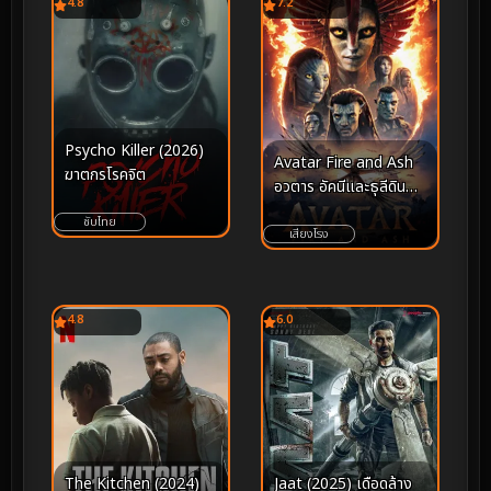
4.8
7.2
Psycho Killer (2026)
Avatar Fire and Ash
ฆาตกรโรคจิต
อวตาร อัคนีและธุลีดิน
(2025)
ซับไทย
เสียงโรง
4.8
6.0
The Kitchen (2024)
Jaat (2025) เดือดล้าง