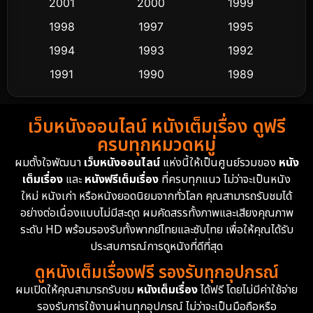
2001
2000
1999
Culture
9
1998
1997
1995
Dance เต้น
1994
1993
1992
10
1991
1990
1989
Detective สืบสวน
62
1988
1986
1985
Detective สืบสวน
76
เว็บหนังออนไลน์ หนังเต็มเรื่อง ดูฟรี
1983
1982
1981
ครบทุกหมวดหมู่
1978
1974
1971
Disaster
13
ผมตั้งใจพัฒนา
เว็บหนังออนไลน์
แห่งนี้ให้เป็นศูนย์รวมของ
หนัง
1962
เต็มเรื่อง
และ
หนังฟรีเต็มเรื่อง
ที่ครบทุกแนว ไม่ว่าจะเป็นหนัง
Disney+
4
ใหม่ หนังเก่า หรือหนังยอดนิยมจากทั่วโลก คุณสามารถรับชมได้
Documentary สารคดี
95
อย่างต่อเนื่องแบบไม่มีสะดุด ผมคัดสรรทั้งภาพและเสียงคุณภาพ
ระดับ HD พร้อมรองรับทั้งพากย์ไทยและซับไทย เพื่อให้คุณได้รับ
Drama ดราม่า
(1,504)
ประสบการณ์การดูหนังที่ดีที่สุด
ดูหนังเต็มเรื่องฟรี รองรับทุกอุปกรณ์
Dystopian
16
ผมเปิดให้คุณสามารถรับชม
หนังเต็มเรื่อง
ได้ฟรี โดยไม่มีค่าใช้จ่าย
รองรับการใช้งานผ่านทุกอุปกรณ์ ไม่ว่าจะเป็นมือถือหรือ
Emotional
61