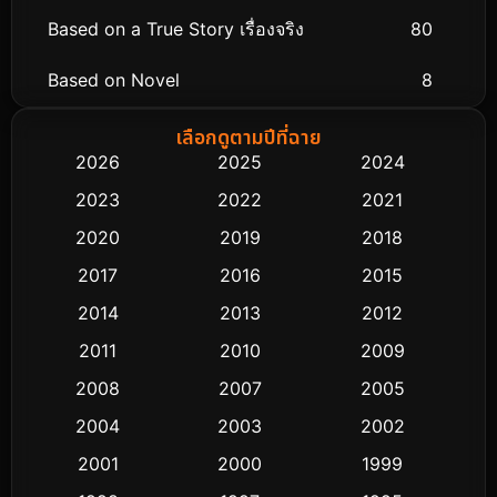
Based on a True Story เรื่องจริง
80
Based on Novel
8
Biography ชีวิตจริง
76
เลือกดูตามปีที่ฉาย
2026
2025
2024
Black Comedy
313
2023
2022
2021
Classic หนังคลาสสิก
48
2020
2019
2018
2017
2016
2015
Comedy ตลก
445
2014
2013
2012
Coming-of-age ชีวิตวัยรุ่น
63
2011
2010
2009
Crime อาชญากรรม
518
2008
2007
2005
2004
2003
2002
Cult Film
4
2001
2000
1999
Culture
9