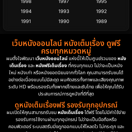
1998
1997
1995
Dance เต้น
1994
1993
1992
10
1991
1990
1989
Detective สืบสวน
60
1988
1986
1985
Detective สืบสวน
74
เว็บหนังออนไลน์ หนังเต็มเรื่อง ดูฟรี
1983
1982
1981
ครบทุกหมวดหมู่
1978
1974
1971
Disaster
13
ผมตั้งใจพัฒนา
เว็บหนังออนไลน์
แห่งนี้ให้เป็นศูนย์รวมของ
หนัง
1962
เต็มเรื่อง
และ
หนังฟรีเต็มเรื่อง
ที่ครบทุกแนว ไม่ว่าจะเป็นหนัง
Disney+
4
ใหม่ หนังเก่า หรือหนังยอดนิยมจากทั่วโลก คุณสามารถรับชมได้
Documentary สารคดี
94
อย่างต่อเนื่องแบบไม่มีสะดุด ผมคัดสรรทั้งภาพและเสียงคุณภาพ
ระดับ HD พร้อมรองรับทั้งพากย์ไทยและซับไทย เพื่อให้คุณได้รับ
Drama ดราม่า
(1,477)
ประสบการณ์การดูหนังที่ดีที่สุด
ดูหนังเต็มเรื่องฟรี รองรับทุกอุปกรณ์
Dystopian
16
ผมเปิดให้คุณสามารถรับชม
หนังเต็มเรื่อง
ได้ฟรี โดยไม่มีค่าใช้จ่าย
รองรับการใช้งานผ่านทุกอุปกรณ์ ไม่ว่าจะเป็นมือถือหรือ
Emotional
61
คอมพิวเตอร์ ระบบสตรีมมิ่งถูกออกแบบให้โหลดไว ไม่กระตุก และ