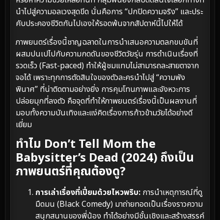
นำไปสู่ความอลเวงสุดขีด นั่นคือการ “ปกปิดความจริง” และประ
คับประคองชีวิตกันไปเองให้รอดพ้นจากสัปดาห์นี้ไปให้ได้
ภาพยนตร์เรื่องนี้ชาญฉลาดในการนำเสนอความตลกขบขันที่
ผสมปนเปไปกับความกดดันของชีวิตวัยรุ่น การดำเนินเรื่องที่
รวดเร็ว (Fast-paced) ทำให้ผู้ชมแทบไม่สามารถละสายตาจาก
จอได้ เพราะทุกการตัดสินใจของตัวละครนำไปสู่ “ความพัง
พินาศ” ที่น่าติดตามอย่างยิ่ง การคุมโทนภาพและจังหวะการ
ปล่อยมุกที่ลงตัว คือจุดที่ทำให้ภาพยนตร์เรื่องนี้เป็นผลงานที่
มอบทั้งความบันเทิงและแง่คิดเรื่องการก้าวข้ามวัยได้อย่างดี
เยี่ยม
ทำไม Don’t Tell Mom the
Babysitter’s Dead (2024) ถึงเป็น
ภาพยนตร์ที่คุณต้องดู?
การเล่าเรื่องที่เปี่ยมด้วยไหวพริบ:
การนำเหตุการณ์ที่ดู
มืดมน (Black Comedy) มาถ่ายทอดเป็นเรื่องราวความ
สนุกสนานของพี่น้อง ทำได้อย่างมีชั้นเชิงและสร้างสรรค์