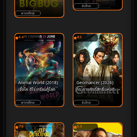
ซับไทย
พากย์ไทย
6.4
8.5
Animal World (2018)
Geomancer (2026)
เจิ้งไค ฮีโร่เกรียนกู้โลก
กระถางศักดิ์สิทธิ์แห่งดิน
แดน
พากย์ไทย
ซับไทย
7.6
5.3