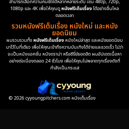
สามารถเลือกความคมชัดได้หลากหลายระดับ เช่น 480p, 720p,
Epic มหากาพย์
219
1080p และ 4K เพื่อให้คุณดู
หนังฟรีเต็มเรื่อง
ได้อย่างลื่นไหล
Erotic
36
ตลอดเวลา
รวมหนังฟรีเต็มเรื่อง หนังใหม่ และหนัง
Family ครอบครัว
366
ยอดนิยม
ผมรวบรวมทั้ง
หนังฟรีเต็มเรื่อง
หนังใหม่ล่าสุด และหนังยอดนิยม
Fantasy จินตนาการ
332
มาไว้ในที่เดียว เพื่อให้คุณเข้าถึงความบันเทิงได้ง่ายและรวดเร็ว ไม่ว่า
จะเป็นหนังแอคชั่น หนังดราม่า หรือซีรี่ย์ยอดฮิต ผมอัปเดตเนื้อหา
Fiction
9
อย่างต่อเนื่องตลอด 24 ชั่วโมง เพื่อให้คุณไม่พลาดทุกเรื่องดังที่
กำลังเป็นกระแส
Film
57
Gothic
3
Grief
7
© 2026 cyyoungpitchers.com หนังเต็มเรื่อง
HBO GO
6
HBO Max
3