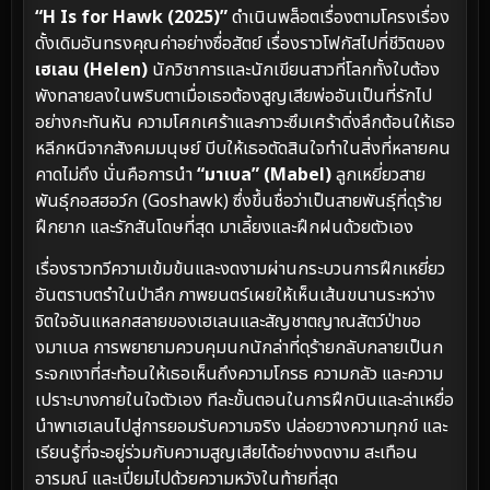
“H Is for Hawk (2025)”
ดำเนินพล็อตเรื่องตามโครงเรื่อง
ดั้งเดิมอันทรงคุณค่าอย่างซื่อสัตย์ เรื่องราวโฟกัสไปที่ชีวิตของ
เฮเลน (Helen)
นักวิชาการและนักเขียนสาวที่โลกทั้งใบต้อง
พังทลายลงในพริบตาเมื่อเธอต้องสูญเสียพ่ออันเป็นที่รักไป
อย่างกะทันหัน ความโศกเศร้าและภาวะซึมเศร้าดิ่งลึกต้อนให้เธอ
หลีกหนีจากสังคมมนุษย์ บีบให้เธอตัดสินใจทำในสิ่งที่หลายคน
คาดไม่ถึง นั่นคือการนำ
“มาเบล” (Mabel)
ลูกเหยี่ยวสาย
พันธุ์กอสฮอว์ก (Goshawk) ซึ่งขึ้นชื่อว่าเป็นสายพันธุ์ที่ดุร้าย
ฝึกยาก และรักสันโดษที่สุด มาเลี้ยงและฝึกฝนด้วยตัวเอง
เรื่องราวทวีความเข้มข้นและงดงามผ่านกระบวนการฝึกเหยี่ยว
อันตราบตรำในป่าลึก ภาพยนตร์เผยให้เห็นเส้นขนานระหว่าง
จิตใจอันแหลกสลายของเฮเลนและสัญชาตญาณสัตว์ป่าขอ
งมาเบล การพยายามควบคุมนกนักล่าที่ดุร้ายกลับกลายเป็นก
ระจกเงาที่สะท้อนให้เธอเห็นถึงความโกรธ ความกลัว และความ
เปราะบางภายในใจตัวเอง ทีละขั้นตอนในการฝึกบินและล่าเหยื่อ
นำพาเฮเลนไปสู่การยอมรับความจริง ปล่อยวางความทุกข์ และ
เรียนรู้ที่จะอยู่ร่วมกับความสูญเสียได้อย่างงดงาม สะเทือน
อารมณ์ และเปี่ยมไปด้วยความหวังในท้ายที่สุด