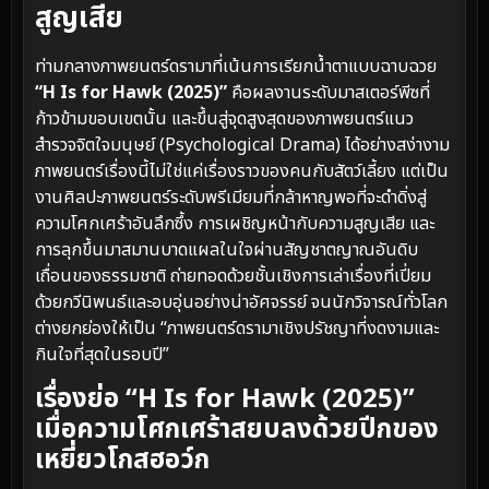
สูญเสีย
ท่ามกลางภาพยนตร์ดรามาที่เน้นการเรียกน้ำตาแบบฉาบฉวย
“H Is for Hawk (2025)”
คือผลงานระดับมาสเตอร์พีซที่
ก้าวข้ามขอบเขตนั้น และขึ้นสู่จุดสูงสุดของภาพยนตร์แนว
สำรวจจิตใจมนุษย์ (Psychological Drama) ได้อย่างสง่างาม
ภาพยนตร์เรื่องนี้ไม่ใช่แค่เรื่องราวของคนกับสัตว์เลี้ยง แต่เป็น
งานศิลปะภาพยนตร์ระดับพรีเมียมที่กล้าหาญพอที่จะดำดิ่งสู่
ความโศกเศร้าอันลึกซึ้ง การเผชิญหน้ากับความสูญเสีย และ
การลุกขึ้นมาสมานบาดแผลในใจผ่านสัญชาตญาณอันดิบ
เถื่อนของธรรมชาติ ถ่ายทอดด้วยชั้นเชิงการเล่าเรื่องที่เปี่ยม
ด้วยกวีนิพนธ์และอบอุ่นอย่างน่าอัศจรรย์ จนนักวิจารณ์ทั่วโลก
ต่างยกย่องให้เป็น “ภาพยนตร์ดรามาเชิงปรัชญาที่งดงามและ
กินใจที่สุดในรอบปี”
เรื่องย่อ “H Is for Hawk (2025)”
เมื่อความโศกเศร้าสยบลงด้วยปีกของ
เหยี่ยวโกสฮอว์ก