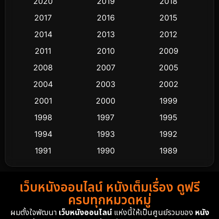
2020
2019
2018
2017
2016
2015
Comedy ตลก
453
2014
2013
2012
Coming-of-age ชีวิตวัยรุ่น
64
2011
2010
2009
Crime อาชญากรรม
530
2008
2007
2005
2004
2003
2002
Cult Film
4
2001
2000
1999
Culture
9
1998
1997
1995
Dance เต้น
1994
1993
1992
10
1991
1990
1989
Detective สืบสวน
62
1988
1986
1985
Detective สืบสวน
76
เว็บหนังออนไลน์ หนังเต็มเรื่อง ดูฟรี
1983
1982
1981
ครบทุกหมวดหมู่
1978
1974
1971
Disaster
13
ผมตั้งใจพัฒนา
เว็บหนังออนไลน์
แห่งนี้ให้เป็นศูนย์รวมของ
หนัง
1962