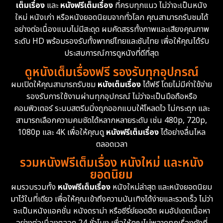
เต็มเรื่อง
และ
หนังฟรีเต็มเรื่อง
ที่ครบทุกแนว ไม่ว่าจะเป็นหนัง
Disney+
4
ใหม่ หนังเก่า หรือหนังยอดนิยมจากทั่วโลก คุณสามารถรับชมได้
Documentary สารคดี
95
อย่างต่อเนื่องแบบไม่มีสะดุด ผมคัดสรรทั้งภาพและเสียงคุณภาพ
ระดับ HD พร้อมรองรับทั้งพากย์ไทยและซับไทย เพื่อให้คุณได้รับ
Drama ดราม่า
(1,504)
ประสบการณ์การดูหนังที่ดีที่สุด
ดูหนังเต็มเรื่องฟรี รองรับทุกอุปกรณ์
Dystopian
16
ผมเปิดให้คุณสามารถรับชม
หนังเต็มเรื่อง
ได้ฟรี โดยไม่มีค่าใช้จ่าย
รองรับการใช้งานผ่านทุกอุปกรณ์ ไม่ว่าจะเป็นมือถือหรือ
Emotional
61
คอมพิวเตอร์ ระบบสตรีมมิ่งถูกออกแบบให้โหลดไว ไม่กระตุก และ
สามารถเลือกความคมชัดได้หลากหลายระดับ เช่น 480p, 720p,
Epic มหากาพย์
225
1080p และ 4K เพื่อให้คุณดู
หนังฟรีเต็มเรื่อง
ได้อย่างลื่นไหล
Erotic
36
ตลอดเวลา
รวมหนังฟรีเต็มเรื่อง หนังใหม่ และหนัง
Family ครอบครัว
372
ยอดนิยม
ผมรวบรวมทั้ง
หนังฟรีเต็มเรื่อง
หนังใหม่ล่าสุด และหนังยอดนิยม
Fantasy จินตนาการ
339
มาไว้ในที่เดียว เพื่อให้คุณเข้าถึงความบันเทิงได้ง่ายและรวดเร็ว ไม่ว่า
จะเป็นหนังแอคชั่น หนังดราม่า หรือซีรี่ย์ยอดฮิต ผมอัปเดตเนื้อหา
Fiction
9