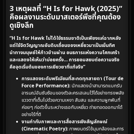
3 เหตุผลที่ “H Is for Hawk (2025)”
คือผลงานระดับมาสเตอร์พีซที่คุณต้อง
ดูเชิงลึก
“H Is for Hawk ไม่ได้ใช้ธรรมชาติเป็นเพียงแค่ฉากหลัง
แต่ใช้จิตวิญญาณอันดิบเถื่อนของเหยี่ยวมาเป็นเข็มทิศ
นำทางมนุษย์ให้ก้าวข้ามผ่าน อนธการแห่งความโศกเศร้า
และแสดงให้เห็นว่าบ่อยครั้ง… การยอมสยบต่อความจริง
คือจุดเริ่มต้นของการเยียวยาที่แท้จริง”
การแสดงระดับพรีเมียมที่สะกดทุกสายตา (Tour de
Force Performance):
นักแสดงนำสามารถแบกรับ
อารมณ์อันซับซ้อนของตัวละครเฮเลนไว้ได้อย่างทรงพลัง
แววตาที่เต็มไปด้วยความเหงา สับสน และความผูกพันที่
ค่อยๆ ก่อตัวขึ้นระหว่างเธอกับเหยี่ยว ถ่ายทอดออกมาได้
อย่างไร้ที่ติ
งานกำกับภาพและการสื่อสารเชิงสัญลักษณ์
(Cinematic Poetry):
ภาพยนตร์ใช้มุมกล้องและการ