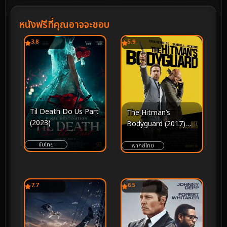
หนังฟรีที่คุณอาจจะชอบ
3.8
5.9
Til Death Do Us Part
The Hitman’s
(2023)
Bodyguard (2017)
แสบ ซ่าส์ แบบว่าบอดี้
ซับไทย
การ์ด
พากย์ไทย
7.7
6.5