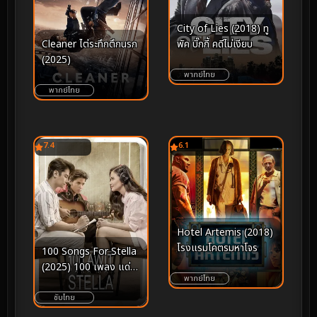
City of Lies (2018) ทู
พัค บิ๊กกี้ คดีไม่เงียบ
Cleaner ไต่ระทึกตึกนรก
(2025)
พากย์ไทย
พากย์ไทย
7.4
6.1
Hotel Artemis (2018)
โรงแรมโคตรมหาโจร
100 Songs For Stella
(2025) 100 เพลง แด่ส
พากย์ไทย
เตลล่า
ซับไทย