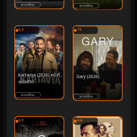
พากย์ไทย
เสียง” คือการเยียวยาที่ดี
พากย์ไทย
ที่สุด
5.3
7.5
Kartavya (2026) หน้าที่
Gary (2026)
เหนือชีวิต
พากย์ไทย
พากย์ไทย
5.3
4.4