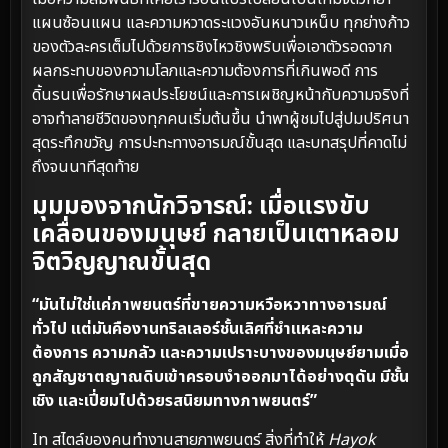
แผนซ้อนแผน และความหวาดระแวงอันหนาวเหน็บ ทุกย่างก้าว
ของตัวละครเต็มไปด้วยการชิงไหวชิงพริบเพื่อเอาตัวรอดจาก
ผลกระทบของความโลภและความต้องการที่เกินพอดี การ
ดิ้นรนเพื่อรักษาผลประโยชน์และการเผชิญหน้ากับความจริงที่
อาจทำลายชีวิตของทุกคนเริ่มต้นขึ้น นำพาผู้ชมไปสู่ปมปริศนา
สุดระทึกขวัญ การปะทะทางอารมณ์ขั้นสุด และบทสรุปที่คาดไม่
ถึงจนนาทีสุดท้าย
มุมมองจากนักวิจารณ์: เมื่อแรงขับ
เคลื่อนของมนุษย์ กลายเป็นเตาหลอม
จิตวิญญาณขั้นสุด
“มันไม่ใช่แค่ภาพยนตร์ที่ขายความหวือหวาทางอารมณ์
ทั่วไป แต่มันคืองานทริลเลอร์ชั้นเลิศที่ชำแหละความ
ต้องการ ความกลัว และความเปราะบางของมนุษย์ยามเมื่อ
ถูกสัญชาตญาณดิบเข้าครอบงำออกมาได้อย่างดุดัน มีชั้น
เชิง และเปี่ยมไปด้วยรสนิยมทางภาพยนตร์”
In สไตล์ของคนทำงานสายภาพยนตร์ สิ่งที่ทำให้
Hayok