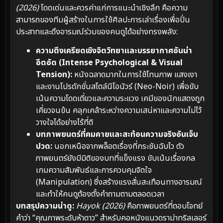
(2026)
โดดเด่นและควรค่าแก่การแนะนำเชิงลึก คือความ
สามารถของทีมผู้สร้างในการใช้ศิลปะการเล่าเรื่องเพื่อปั่น
ประสาทและดึงอารมณ์ร่วมของคนดูได้อย่างทรงพลัง:
ความตึงเครียดเชิงจิตวิทยาและบรรยากาศอันน่า
อึดอัด (Intense Psychological & Visual
Tension):
หนังฉลาดมากในการใช้โทนภาพ แสงเงา
และงานโปรดักชั่นสไตล์นีโอนัวร์ (Neo-Noir) เพื่อขับ
เน้นความโดดเดี่ยวและความระแวง เคมีของนักแสดงถูก
เคี่ยวจนข้น คลุกเคล้าระหว่างความเสน่หาและความไม่ไว้
วางใจได้อย่างไร้ที่ติ
บทภาพยนตร์ที่คมคายและสะท้อนความจริงอันเจ็บ
ปวด:
นอกเหนือจากพล็อตเรื่องที่กระชับฉับไว ตัว
ภาพยนตร์ยังมีมิติของบทที่แข็งแรง ขับเน้นเรื่องกล
เกมความสัมพันธ์และการควบคุมจิตใจ
(Manipulation) ซึ่งสร้างแรงสั่นสะเทือนทางอารมณ์
และทำให้คนดูต้องตั้งคำถามตามตลอดเวลา
บทสรุปความน่าดู:
Hayok (2026)
คือภาพยนตร์ที่ตอบโจทย์
คำว่า “คุณภาพระดับห้าดาว” สำหรับคอหนังแนวดราม่าทริลเลอร์