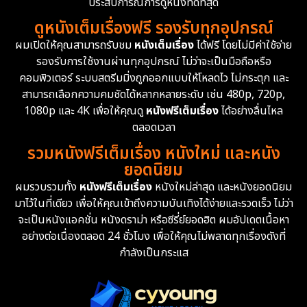
ประสบการณ์การดูหนังที่ดีที่สุด
ดูหนังเต็มเรื่องฟรี รองรับทุกอุปกรณ์
Dystopian
16
ผมเปิดให้คุณสามารถรับชม
หนังเต็มเรื่อง
ได้ฟรี โดยไม่มีค่าใช้จ่าย
รองรับการใช้งานผ่านทุกอุปกรณ์ ไม่ว่าจะเป็นมือถือหรือ
Emotional
61
คอมพิวเตอร์ ระบบสตรีมมิ่งถูกออกแบบให้โหลดไว ไม่กระตุก และ
สามารถเลือกความคมชัดได้หลากหลายระดับ เช่น 480p, 720p,
Epic มหากาพย์
213
1080p และ 4K เพื่อให้คุณดู
หนังฟรีเต็มเรื่อง
ได้อย่างลื่นไหล
Erotic
35
ตลอดเวลา
รวมหนังฟรีเต็มเรื่อง หนังใหม่ และหนัง
Family ครอบครัว
359
ยอดนิยม
ผมรวบรวมทั้ง
หนังฟรีเต็มเรื่อง
หนังใหม่ล่าสุด และหนังยอดนิยม
Fantasy จินตนาการ
319
มาไว้ในที่เดียว เพื่อให้คุณเข้าถึงความบันเทิงได้ง่ายและรวดเร็ว ไม่ว่า
จะเป็นหนังแอคชั่น หนังดราม่า หรือซีรี่ย์ยอดฮิต ผมอัปเดตเนื้อหา
Fiction
9
อย่างต่อเนื่องตลอด 24 ชั่วโมง เพื่อให้คุณไม่พลาดทุกเรื่องดังที่
กำลังเป็นกระแส
Film
57
Gothic
3