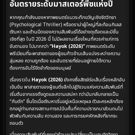
อันตรายระดับมาสเตอร์พีซแห่งปี
หากคุณกำลังมองหาภาพยนตร์แนวระทึกขวัญเชิงจิตวิทยา
(Psychological Thriller) หรือดราม่าผู้ใหญ่ที่สะท้อนกิเลส
ตัณหา และด้านมืดของความสัมพันธ์ได้อย่างดุเดือดและมีชั้น
เชิงที่สุด ในปี 2026 นี้ ไม่มีผลงานเรื่องไหนที่ควรค่าแก่การ
จับตามอง ไปมากกว่า
“Hayok (2026)”
ภาพยนตร์ระดับ
พรีเมียมที่จะพาสายตาของผู้ชมก้าวข้ามเส้นแบ่งระหว่างความ
ลุ่มหลง ความถูกต้อง และอันตรายที่ซ่อนอยู่ภายใต้ความ
ต้องการอันไร้ขีดจำกัดของมนุษย์
เรื่องราวใน
Hayok (2026)
ยังคงซื่อสัตย์ต่อเส้นเรื่องหลักอัน
เข้มข้น พาสายตาของผู้ชมดิ่งลึกไปสู่วังวนแห่งความสัมพันธ์ที่
เริ่มต้นจากแรงดึงดูดและความเสน่หา ทว่ามันกลับกลายเป็น
“กับดัก” ชิ้นโตเมื่อตัณหาเริ่มอยู่เหนือเหตุผล ตัวละครหลักต้อง
ตกอยู่ท่ามกลางสถานการณ์บีบคั้นที่ความปรารถนาส่วนตนไป
พัวพันกับความลับ ความลวง และการทรยศหักหลังที่ยากจะ
ถอนตัว
เมื่อความสัมพันธ์ที่เคยเร่าร้อนแปรเปลี่ยนเป็นเกมจิตวิทยา