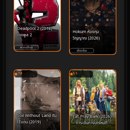
Deadpool 2 (2018)
Hokum ห้องกุม
เดดพูล 2
วิญญาณ (2026)
พากย์ไทย
เสียงโรง
7.8
5.5
Soil Without Land ดิน
Eat Pray Bark (2026)
ไร้แดน (2019)
– การเดินทางบทใหม่ที่
พิสูจน์ว่า “ความรักไร้