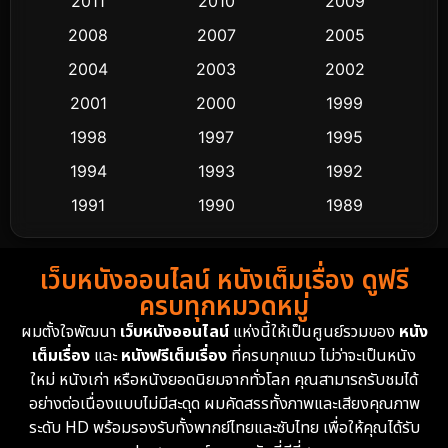
2011
2010
2009
Crime อาชญากรรม
503
2008
2007
2005
2004
2003
2002
Cult Film
4
2001
2000
1999
Culture
9
1998
1997
1995
Dance เต้น
1994
1993
1992
10
1991
1990
1989
Detective สืบสวน
58
1988
1986
1985
Detective สืบสวน
70
เว็บหนังออนไลน์ หนังเต็มเรื่อง ดูฟรี
1983
1982
1981
ครบทุกหมวดหมู่
1978
1974
1971
Disaster
13
ผมตั้งใจพัฒนา
เว็บหนังออนไลน์
แห่งนี้ให้เป็นศูนย์รวมของ
หนัง
1962
เต็มเรื่อง
และ
หนังฟรีเต็มเรื่อง
ที่ครบทุกแนว ไม่ว่าจะเป็นหนัง
Disney+
4
ใหม่ หนังเก่า หรือหนังยอดนิยมจากทั่วโลก คุณสามารถรับชมได้
Documentary สารคดี
93
อย่างต่อเนื่องแบบไม่มีสะดุด ผมคัดสรรทั้งภาพและเสียงคุณภาพ
ระดับ HD พร้อมรองรับทั้งพากย์ไทยและซับไทย เพื่อให้คุณได้รับ
Drama ดราม่า
(1,426)