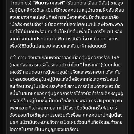
Troubles)
“ฟินบาร์ เมอร์ฟี่”
(รับบทโดย เลียม นีสัน) ชายสูง
วัยผู้มีบุคลิกใจดีและเป็นที่รักของคนในหมู่บ้านชายฝั่งอันเงียบ
สงบอย่างเกลนโคล์มคิลล์ ทว่าเบื้องหลังอันมืดดำของเขาคือ
“มือสังหารรับจ้าง” ฝีมือฉกาจที่ปลิดชีพคนบาปและฝังศพพวก
เขาไว้ใต้ผืนดินพร้อมกับต้นไม้หนึ่งต้นเพื่อเป็นการไถ่บาป หลัง
จากทำงานสกปรกมานาน ฟินบาร์ตัดสินใจวางมือจากวงการ
เพื่อใช้ชีวิตบั้นปลายอย่างสงบและหันมาฝึกเล่นดนตรี
ทว่า ความสงบสุขกลับพังทลายลงเมื่อกลุ่มผู้ก่อการร้าย IRA
(กองทัพสาธารณรัฐไอร์แลนด์) นำโดย
“โดเรียน”
(รับบทโดย
เคอร์รี คอนดอน) หญิงสาวสุดอำมหิตและพรรคพวก ได้พากัน
มาหลบซ่อนตัวอยู่ในหมู่บ้านแห่งนี้หลังจากก่อเหตุคาร์บอมบ์
สะเทือนขวัญในเมืองเบลฟาสต์ สถานการณ์เริ่มดิ่งลงเหวเมื่อ
หนึ่งในสมาชิกของกลุ่มผู้ก่อการร้ายได้ลงมือทำร้ายเด็กหญิงผู้
บริสุทธิ์ในหมู่บ้านซึ่งเป็นคนใกล้ชิดของฟินบาร์ สัญชาตญาณ
เพชฌฆาตที่เขาพยายามสะกดไว้จึงระเบิดขึ้นอีกครั้ง ฟินบาร์
ต้องยอมก้าวเข้าสู่สนามรบส่วนตัวเพื่อลากคอคนบาปกลุ่มนี้ลง
นรก แม้ว่ามันจะหมายถึงการเปิดเผยตัวตนที่แท้จริงและทำลาย
โอกาสในการเป็นนักบุญของเขาก็ตาม