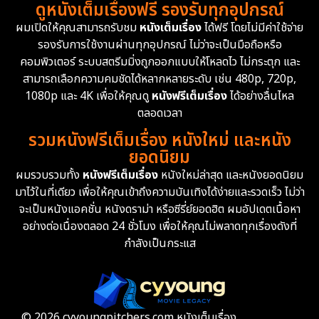
ดูหนังเต็มเรื่องฟรี รองรับทุกอุปกรณ์
Dystopian
16
ผมเปิดให้คุณสามารถรับชม
หนังเต็มเรื่อง
ได้ฟรี โดยไม่มีค่าใช้จ่าย
รองรับการใช้งานผ่านทุกอุปกรณ์ ไม่ว่าจะเป็นมือถือหรือ
Emotional
61
คอมพิวเตอร์ ระบบสตรีมมิ่งถูกออกแบบให้โหลดไว ไม่กระตุก และ
สามารถเลือกความคมชัดได้หลากหลายระดับ เช่น 480p, 720p,
Epic มหากาพย์
213
1080p และ 4K เพื่อให้คุณดู
หนังฟรีเต็มเรื่อง
ได้อย่างลื่นไหล
Erotic
35
ตลอดเวลา
รวมหนังฟรีเต็มเรื่อง หนังใหม่ และหนัง
Family ครอบครัว
359
ยอดนิยม
ผมรวบรวมทั้ง
หนังฟรีเต็มเรื่อง
หนังใหม่ล่าสุด และหนังยอดนิยม
Fantasy จินตนาการ
319
มาไว้ในที่เดียว เพื่อให้คุณเข้าถึงความบันเทิงได้ง่ายและรวดเร็ว ไม่ว่า
จะเป็นหนังแอคชั่น หนังดราม่า หรือซีรี่ย์ยอดฮิต ผมอัปเดตเนื้อหา
Fiction
9
อย่างต่อเนื่องตลอด 24 ชั่วโมง เพื่อให้คุณไม่พลาดทุกเรื่องดังที่
กำลังเป็นกระแส
Film
57
Gothic
3
Grief
7
© 2026 cyyoungpitchers.com หนังเต็มเรื่อง