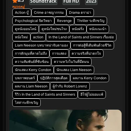
8.3
Soundtrack
Full HD
2023
หมวดหมู่
Action บู๊
Crime อาชญากรรม
Drama ดราม่า
Psychological จิตวิทยา
Revenge
Thriller ระทึกขวัญ
ดูหนังออนไลน์
ดูหนังใหม่ชนโรง
หนังฝรั่ง
หนังแนะนำ
หนังใหม่
action
In the Land of Saints and Sinners เรื่องย่อ
Liam Neeson บทบาทน่าจับตามอง
การต่อสู้ที่เดิมพันด้วยชีวิต
การหักมุมที่คาดไม่ถึง
การแสดง
ความจริงที่น่าตกใจ
ความสัมพันธ์ที่ซับซ้อน
ความหวังในวันที่มืดมน
นักแสดง Kerry Condon
นักแสดง Liam Neeson
บทภาพยนตร์
ปฏิบัติการสุดเดือด
ผลงาน Kerry Condon
ผลงาน Liam Neeson
ผู้กำกับ Robert Lorenz
รีวิว In the Land of Saints and Sinners
ฮีโร่ผู้ไม่ยอมแพ้
ไล่ล่าระทึกขวัญ