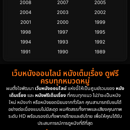
Crime อาชญากรรม
503
2008
2007
2005
2004
2003
2002
Cult Film
4
2001
2000
1999
Culture
9
1998
1997
1995
Dance เต้น
1994
1993
1992
10
1991
1990
1989
Detective สืบสวน
58
1988
1986
1985
Detective สืบสวน
70
เว็บหนังออนไลน์ หนังเต็มเรื่อง ดูฟรี
1983
1982
1981
ครบทุกหมวดหมู่
1978
1974
1971
Disaster
13
ผมตั้งใจพัฒนา
เว็บหนังออนไลน์
แห่งนี้ให้เป็นศูนย์รวมของ
หนัง
1962
เต็มเรื่อง
และ
หนังฟรีเต็มเรื่อง
ที่ครบทุกแนว ไม่ว่าจะเป็นหนัง
Disney+
4
ใหม่ หนังเก่า หรือหนังยอดนิยมจากทั่วโลก คุณสามารถรับชมได้
Documentary สารคดี
93
อย่างต่อเนื่องแบบไม่มีสะดุด ผมคัดสรรทั้งภาพและเสียงคุณภาพ
ระดับ HD พร้อมรองรับทั้งพากย์ไทยและซับไทย เพื่อให้คุณได้รับ
Drama ดราม่า
(1,426)
ประสบการณ์การดูหนังที่ดีที่สุด