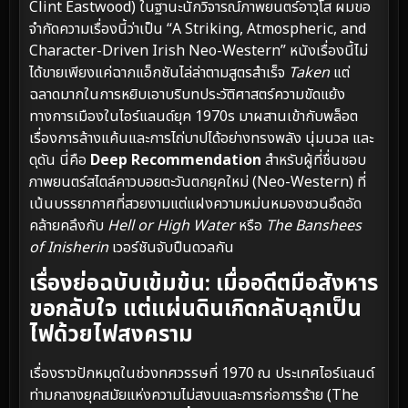
Clint Eastwood) ในฐานะนักวิจารณ์ภาพยนตร์อาวุโส ผมขอ
จำกัดความเรื่องนี้ว่าเป็น “A Striking, Atmospheric, and
Character-Driven Irish Neo-Western” หนังเรื่องนี้ไม่
ได้ขายเพียงแค่ฉากแอ็กชันไล่ล่าตามสูตรสำเร็จ
Taken
แต่
ฉลาดมากในการหยิบเอาบริบทประวัติศาสตร์ความขัดแย้ง
ทางการเมืองในไอร์แลนด์ยุค 1970s มาผสานเข้ากับพล็อต
เรื่องการล้างแค้นและการไถ่บาปได้อย่างทรงพลัง นุ่มนวล และ
ดุดัน นี่คือ
Deep Recommendation
สำหรับผู้ที่ชื่นชอบ
ภาพยนตร์สไตล์คาวบอยตะวันตกยุคใหม่ (Neo-Western) ที่
เน้นบรรยากาศที่สวยงามแต่แฝงความหม่นหมองชวนอึดอัด
คล้ายคลึงกับ
Hell or High Water
หรือ
The Banshees
of Inisherin
เวอร์ชันจับปืนดวลกัน
เรื่องย่อฉบับเข้มข้น: เมื่ออดีตมือสังหาร
ขอกลับใจ แต่แผ่นดินเกิดกลับลุกเป็น
ไฟด้วยไฟสงคราม
เรื่องราวปักหมุดในช่วงทศวรรษที่ 1970 ณ ประเทศไอร์แลนด์
ท่ามกลางยุคสมัยแห่งความไม่สงบและการก่อการร้าย (The