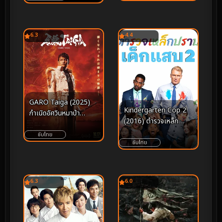
6.3
4.4
GARO Taiga (2025)
Kindergarten Cop 2
กำเนิดอัศวินหมาป่า
(2016) ตำรวจเหล็ก
ทองคำ
ปราบเด็กแสบ 2 [ซับไทย]
ซับไทย
ซับไทย
6.3
6.0