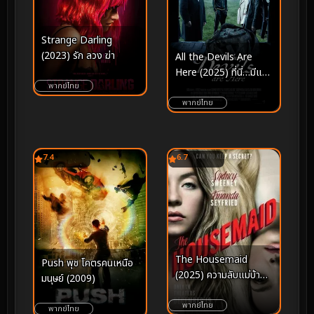
Strange Darling
(2023) รัก ลวง ฆ่า
All the Devils Are
Here (2025) ที่นี่…มีแต่
พากย์ไทย
ปีศาจ
พากย์ไทย
7.4
6.7
The Housemaid
Push พุช โคตรคนเหนือ
(2025) ความลับแม่บ้าน
มนุษย์ (2009)
ร้าย
พากย์ไทย
พากย์ไทย