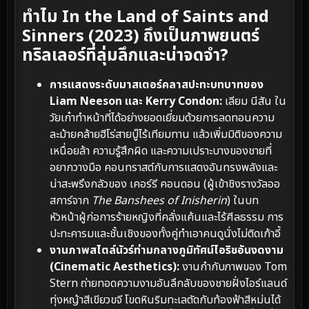
ทำไม In the Land of Saints and
Sinners (2023) ถึงเป็นภาพยนตร์
ทริลเลอร์ที่ลุ่มลึกและน่าจดจำ?
การแสดงระดับมาสเตอร์คลาสปะทะบทบาทของ
Liam Neeson และ Kerry Condon:
เลียม นีสัน ใน
วัยเก๋าทำหน้าที่ได้อย่างยอดเยี่ยมด้วยการลดทอนความ
ละม้ายคล้ายฮีโร่สายบู๊ไร้เทียมทาน แล้วเพิ่มมิติของความ
เหนื่อยล้า ความรู้สึกผิด และความเปราะบางของชายที่
อยากวางมือ คอนทราสต์กับการแสดงอันทรงพลังและ
น่าสะพรึงกลัวของ เคอร์รี คอนดอน (ผู้เข้าชิงรางวัลออ
สการ์จาก
The Banshees of Inisherin
) ในบท
หัวหน้าผู้ก่อการร้ายหญิงที่คลั่งแค้นและไร้ศีลธรรม การ
ปะทะคารมและชั้นเชิงของทั้งคู่ทำเอาคนดูนั่งไม่ติดเก้าอี้
งานภาพสไตล์นัวร์ท่ามกลางภูมิทัศน์ไอริชอันงดงาม
(Cinematic Aesthetics):
งานกำกับภาพของ Tom
Stern ถ่ายทอดความงามอันลึกลับของชายฝั่งไอร์แลนด์
ทุ่งหญ้าสีเขียวขจี โขดหินริมทะเลตัดกับท้องฟ้าสีหม่นได้