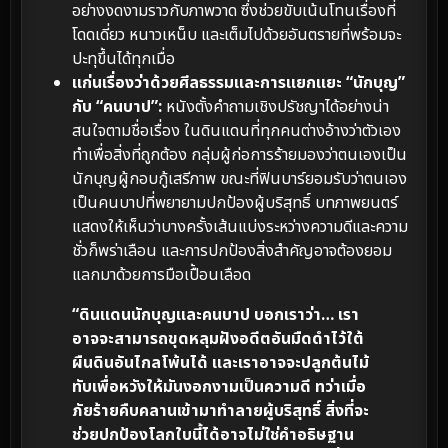
อย่างงดงามราวกับภาพวาด ซึ่งช่วยขับเน้นโทนเรื่องที่
โดดเดี่ยว หนาวเหน็บ และเต็มไปด้วยอันตรายที่พร้อมจะ
ปะทุขึ้นได้ทุกเมื่อ
แก่นเรื่องว่าด้วยศีลธรรมและการแยกแยะ “นักบุญ”
กับ “คนบาป”:
หนังตั้งคำถามเชิงปรัชญาได้อย่างน่า
สนใจตามชื่อเรื่อง ในดินแดนที่ทุกคนต่างอ้างว่าตัวเอง
ทำเพื่อสิ่งที่ถูกต้อง กลุ่มผู้ก่อการร้ายมองว่าตนเองเป็น
นักบุญผู้กอบกู้เสรีภาพ ขณะที่ฟินบาร์ยอมรับว่าตนเอง
เป็นคนบาปที่พยายามปกป้องผู้บริสุทธิ์ บทภาพยนตร์
แสดงให้เห็นว่าบางครั้งเส้นแบ่งระหว่างความดีและความ
ชั่วก็พร่าเลือน และการปกป้องสิ่งสำคัญอาจต้องยอม
แลกมาด้วยการมือเปื้อนเลือด
“ดินแดนนักบุญและคนบาป บอกเราว่า… เรา
อาจจะสามารถขุดหลุมฝังอดีตอันมืดดำไว้ใต้
ผืนดินอันไกลโพ้นได้ และเราอาจจะปลูกต้นไม้
ทับเพื่อหวังให้มันงอกงามเป็นความดี ทว่าเมื่อ
ภัยร้ายคืบคลานเข้ามาทำลายผู้บริสุทธิ์ สิ่งที่จะ
ช่วยปกป้องโลกใบนี้ได้อาจไม่ใช่คำอธิษฐาน