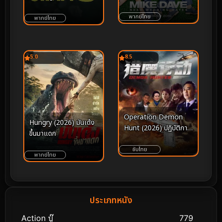
(2016) คู่เดทวิวาห์วาย
ป่วง
พากย์ไทย
พากย์ไทย
5.0
8.5
Operation Demon
Hungry (2026) มันเด้ง
Hunt (2026) ปฏิบัติการ
ขึ้นมาแดก
ล่าปีศาจ
ซับไทย
พากย์ไทย
ประเภทหนัง
Action บู๊
779