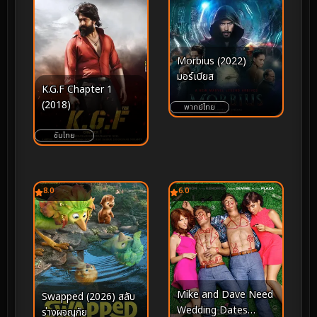
Morbius (2022)
มอร์เบียส
K.G.F Chapter 1
(2018)
พากย์ไทย
ซับไทย
8.0
6.0
Mike and Dave Need
Swapped (2026) สลับ
Wedding Dates
ร่างผจญภัย