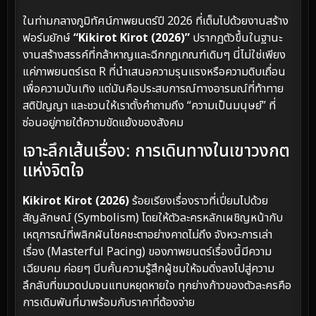
ในท่ามกลางภูมิทัศน์ภาพยนตร์ปี 2026 ที่เต็มไปด้วยงานสร้าง
ฟอร์มยักษ์
“Kikirot Kirot (2026)”
ปรากฏตัวขึ้นในฐานะ
งานสร้างสรรค์ที่กล้าหาญและฉีกกฎเกณฑ์เดิมๆ นี่ไม่ใช่เพียง
แค่ภาพยนตร์เรต R ที่นำเสนอความรุนแรงหรือความดิบเถื่อน
เพื่อความบันเทิง แต่มันคือประสบการณ์ทางอารมณ์ที่ท้าทาย
สติปัญญา และชวนให้เราตั้งคำถามถึง “ความเป็นมนุษย์” ที่
ซ่อนอยู่ภายใต้ความขัดแย้งของสังคม
เจาะลึกเส้นเรื่อง: การเดินทางในเขาวงกต
แห่งจิตใจ
Kikirot Kirot (2026)
ร้อยเรียงเรื่องราวที่เปี่ยมไปด้วย
สัญลักษณ์ (Symbolism) โดยให้ตัวละครหลักเผชิญหน้ากับ
เหตุการณ์ที่พลิกผันโชคชะตาอย่างคาดไม่ถึง จังหวะการเล่า
เรื่อง (Masterful Pacing) ของภาพยนตร์เรื่องนี้มีความ
เฉียบคม ค่อยๆ บีบคั้นความรู้สึกผู้ชมให้จมดิ่งลงไปสู่ความ
ลึกลับที่ขมวดปมจนแทบหยุดหายใจ ทุกย่างก้าวของตัวละครคือ
การเดิมพันที่มาพร้อมกับราคาที่ต้องจ่าย