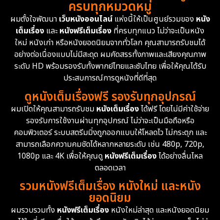
ครบทุกหมวดหมู่
1978
1974
1971
Disaster
13
ผมตั้งใจพัฒนา
เว็บหนังออนไลน์
แห่งนี้ให้เป็นศูนย์รวมของ
หนัง
1962
เต็มเรื่อง
และ
หนังฟรีเต็มเรื่อง
ที่ครบทุกแนว ไม่ว่าจะเป็นหนัง
Disney+
4
ใหม่ หนังเก่า หรือหนังยอดนิยมจากทั่วโลก คุณสามารถรับชมได้
Documentary สารคดี
95
อย่างต่อเนื่องแบบไม่มีสะดุด ผมคัดสรรทั้งภาพและเสียงคุณภาพ
ระดับ HD พร้อมรองรับทั้งพากย์ไทยและซับไทย เพื่อให้คุณได้รับ
Drama ดราม่า
(1,504)
ประสบการณ์การดูหนังที่ดีที่สุด
ดูหนังเต็มเรื่องฟรี รองรับทุกอุปกรณ์
Dystopian
16
ผมเปิดให้คุณสามารถรับชม
หนังเต็มเรื่อง
ได้ฟรี โดยไม่มีค่าใช้จ่าย
รองรับการใช้งานผ่านทุกอุปกรณ์ ไม่ว่าจะเป็นมือถือหรือ
Emotional
61
คอมพิวเตอร์ ระบบสตรีมมิ่งถูกออกแบบให้โหลดไว ไม่กระตุก และ
สามารถเลือกความคมชัดได้หลากหลายระดับ เช่น 480p, 720p,
Epic มหากาพย์
225
1080p และ 4K เพื่อให้คุณดู
หนังฟรีเต็มเรื่อง
ได้อย่างลื่นไหล
Erotic
36
ตลอดเวลา
รวมหนังฟรีเต็มเรื่อง หนังใหม่ และหนัง
Family ครอบครัว
372
ยอดนิยม
ผมรวบรวมทั้ง
หนังฟรีเต็มเรื่อง
หนังใหม่ล่าสุด และหนังยอดนิยม
Fantasy จินตนาการ
339