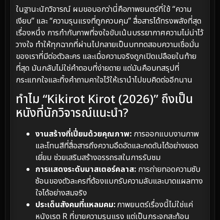
ในฐานะนักวิจารณ์ ผมขอบอกว่านี่คือภาพยนตร์ที่ใช้ “ความ
เงียบ” และ “ความรุนแรงที่ถูกควบคุม” สื่อสารได้ทรงพลังที่สุด
เรื่องหนึ่ง การกำกับภาพที่จงใจขับเน้นบรรยากาศความไม่น่าไว้
วางใจ ทำให้ทุกฉากที่ผ่านไปกลายเป็นบททดสอบความเชื่อมั่น
ของเราที่มีต่อตัวละคร และเมื่อความจริงถูกเปิดเปลือยในท้าย
ที่สุด มันกลับไม่ใช่คำตอบที่ง่ายดาย แต่มันคือบทสรุปที่
กระแทกใจและทิ้งคำถามคาใจไว้ให้เรานำไปขบคิดต่ออีกนาน
ทำไม “Kikirot Kirot (2026)” ถึงเป็น
หนังที่นักวิจารณ์แนะนำ?
งานสร้างที่เปี่ยมด้วยคุณภาพ:
การออกแบบงานภาพ
และโทนสีที่สื่อสารถึงความอึดอัดและกดดันได้อย่างยอด
เยี่ยม ช่วยเสริมสร้างอรรถรสในการรับชม
การแสดงระดับมาสเตอร์คลาส:
การถ่ายทอดความซับ
ซ้อนของตัวละครที่ต้องแบกรับความลับและบาดแผลทาง
ใจได้อย่างสมจริง
ประเด็นสังคมที่แหลมคม:
ภาพยนตร์เรื่องนี้ไม่ใช่แค่
หนังเรต R ที่ขายความรุนแรง แต่เป็นกระจกสะท้อน