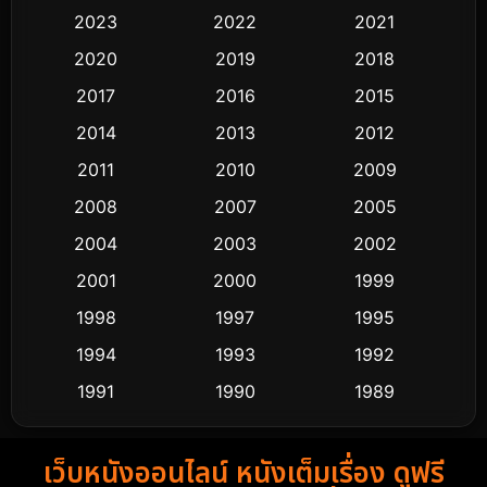
Black Comedy
323
2023
2022
2021
Classic หนังคลาสสิก
48
2020
2019
2018
2017
2016
2015
Comedy ตลก
453
2014
2013
2012
Coming-of-age ชีวิตวัยรุ่น
64
2011
2010
2009
Crime อาชญากรรม
530
2008
2007
2005
2004
2003
2002
Cult Film
4
2001
2000
1999
Culture
9
1998
1997
1995
Dance เต้น
1994
1993
1992
10
1991
1990
1989
Detective สืบสวน
62
1988
1986
1985
Detective สืบสวน
76
เว็บหนังออนไลน์ หนังเต็มเรื่อง ดูฟรี
1983
1982
1981