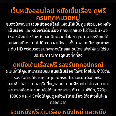
1988
1986
1985
Detective สืบสวน
74
เว็บหนังออนไลน์ หนังเต็มเรื่อง ดูฟรี
1983
1982
1981
ครบทุกหมวดหมู่
1978
1974
1971
Disaster
13
ผมตั้งใจพัฒนา
เว็บหนังออนไลน์
แห่งนี้ให้เป็นศูนย์รวมของ
หนัง
1962
เต็มเรื่อง
และ
หนังฟรีเต็มเรื่อง
ที่ครบทุกแนว ไม่ว่าจะเป็นหนัง
Disney+
4
ใหม่ หนังเก่า หรือหนังยอดนิยมจากทั่วโลก คุณสามารถรับชมได้
Documentary สารคดี
94
อย่างต่อเนื่องแบบไม่มีสะดุด ผมคัดสรรทั้งภาพและเสียงคุณภาพ
ระดับ HD พร้อมรองรับทั้งพากย์ไทยและซับไทย เพื่อให้คุณได้รับ
Drama ดราม่า
(1,477)
ประสบการณ์การดูหนังที่ดีที่สุด
ดูหนังเต็มเรื่องฟรี รองรับทุกอุปกรณ์
Dystopian
16
ผมเปิดให้คุณสามารถรับชม
หนังเต็มเรื่อง
ได้ฟรี โดยไม่มีค่าใช้จ่าย
รองรับการใช้งานผ่านทุกอุปกรณ์ ไม่ว่าจะเป็นมือถือหรือ
Emotional
61
คอมพิวเตอร์ ระบบสตรีมมิ่งถูกออกแบบให้โหลดไว ไม่กระตุก และ
สามารถเลือกความคมชัดได้หลากหลายระดับ เช่น 480p, 720p,
Epic มหากาพย์
219
1080p และ 4K เพื่อให้คุณดู
หนังฟรีเต็มเรื่อง
ได้อย่างลื่นไหล
Erotic
36
ตลอดเวลา
รวมหนังฟรีเต็มเรื่อง หนังใหม่ และหนัง
Family ครอบครัว
366