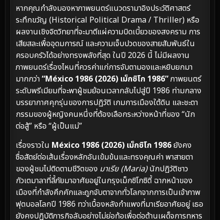
หากคุณกำลังมองหาภาพยนตร์แนวดรามาอิงประวัติศาสตร์
ระทึกขวัญ (Historical Political Drama / Thriller) หรือ
ผลงานเชิงจิตวิทยาที่จะมาตีแผ่ความบิดเบี้ยวของสงคราม การ
เสียสละเพื่ออุดมการณ์ และความเจ็บปวดของสายสัมพันธ์ใน
ครอบครัวได้อย่างทรงพลังที่สุด ในปี 2026 นี้ ไม่มีผลงาน
ภาพยนตร์เรื่องไหนที่ควรค่าแก่การจับตามองและหยิบยกมา
มากกว่า
“México 1986 (2026) เม็กซิโก 1986”
ภาพยนตร์
ระดับพรีเมียมที่จะพาผู้ชมย้อนเวลากลับไปสู่ปี 1986 ท่ามกลาง
บรรยากาศคุกรุ่นของการปฏิวัติ เกมการเมืองใต้ดิน และชะตา
กรรมของผู้หญิงคนหนึ่งที่ต้องเลือกระหว่างหน้าที่ของ “นัก
ต่อสู้” หรือ “ผู้เป็นแม่”
เรื่องราวใน
México 1986 (2026) เม็กซิโก 1986
ยังคง
ซื่อสัตย์ต่อเส้นเรื่องหลักอันเข้มข้นและทรงคุณค่า พาสายตา
ของผู้ชมไปติดตามชีวิตของ
มาเรีย (Maria)
นักปฏิวัติชาว
กัวเตมาลาที่ลี้ภัยมาอาศัยอยู่ในกรุงเม็กซิโกซิตี้ ฉากหน้าของ
เมืองที่กำลังคึกคักและถูกจับตาจากทั่วโลกจากการเป็นเจ้าภาพ
ฟุตบอลโลกปี 1986 ทว่าเบื้องหลังกำแพงที่มาเรียอาศัยอยู่ เธอ
ยังคงปฏิบัติภารกิจลับอย่างไม่ย่อท้อเพื่อต่อต้านเผด็จการทหาร