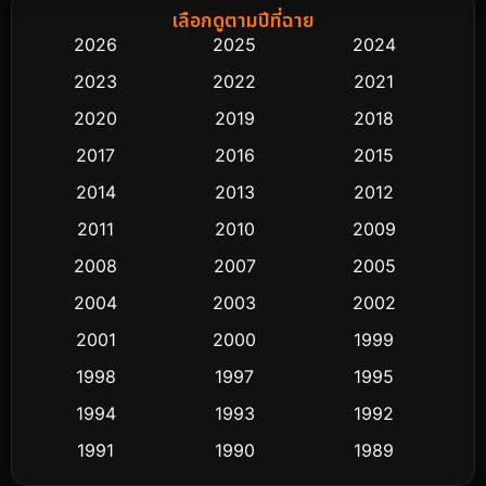
Biography ชีวิตจริง
76
เลือกดูตามปีที่ฉาย
2026
2025
2024
Black Comedy
313
2023
2022
2021
Classic หนังคลาสสิก
48
2020
2019
2018
2017
2016
2015
Comedy ตลก
445
2014
2013
2012
Coming-of-age ชีวิตวัยรุ่น
63
2011
2010
2009
Crime อาชญากรรม
518
2008
2007
2005
2004
2003
2002
Cult Film
4
2001
2000
1999
Culture
9
1998
1997
1995
Dance เต้น
1994
1993
1992
10
1991
1990
1989
Detective สืบสวน
60