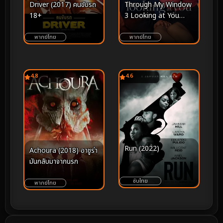
Driver (2017) คนขับรถ
Through My Window
18+
3 Looking at You
(2024) รักผ่านหน้าต่าง
ดวงตาจ้องมองเธอ
พากย์ไทย
พากย์ไทย
4.8
4.6
Run (2022)
Achoura (2018) อาชูร่า
มันกลับมาจากนรก
ซับไทย
พากย์ไทย