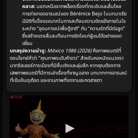
คลาส:
นอกเหนือจากพล็อตเรื่องที่กระชับและลื่นไหล
การถ่ายทอดอารมณ์ของ Bérénice Bejo ในบทมาเรีย
มีมิติที่แข็งแรงมากในการสะท้อนความขัดแย้งภายในใจ
ระหว่าง “อุดมการณ์เพื่อกู้ชาติ” กับ “ความรักที่มีต่อลูก”
ซึ่งสร้างแรงสั่นสะเทือนทางจิตใจแก่ผู้ชมได้อย่างยอด
เยี่ยม
บทสรุปความน่าดู:
México 1986 (2026)
คือภาพยนตร์ที่
ตอบโจทย์คำว่า “คุณภาพระดับห้าดาว” สำหรับคอหนังแนวดรา
มาทริลเลอร์การเมืองที่มีชั้นเชิงและลุ่มลึก หากคุณต้องการ
เสพภาพยนตร์ที่มีการเล่าเรื่องที่ชาญฉลาด บทบาททางอารมณ์
ที่เข้มข้นดุเดือด และงานภาพที่งดงามสะกดสายตา