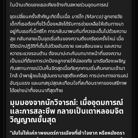
ในบ้านเกิดของเธอเคียงข้างกับสหายร่วมอุดมการณ์
จุดเปลี่ยนครั้งสำคัญเกิดขึ้นเมื่อ
มาร์โก (Marco)
ลูกชายวัย
เด็กที่เธอต้องทิ้งไว้เบื้องหลังได้รับการช่วยเหลือให้เดินทางมา
อยู่กับเธอที่เม็กซิโก การกลับมาพบกันที่ควรจะเต็มไปด้วยความ
สุข กลับกลายเป็นจุดเริ่มต้นของความตึงเครียดครั้งใหม่ เมื่อ
ชีวิตนักปฏิวัติที่เต็มไปด้วยอันตราย แผนซ้อนแผน และความ
หวาดระแวงรอบด้าน ต้องมาปะทะกับบทบาทหน้าที่ของความ
เป็นแม่ที่ต้องการปกป้องลูกชายให้ปลอดภัย มาเรียต้องเผชิญ
กับสถานการณ์บีบคั้นขีดสุดเมื่อภัยคุกคามเริ่มคืบคลานเข้ามา
ใกล้ นำพาผู้ชมไปสู่ปมดรามาสุดตึงเครียด การปะทะทางอารมณ์
อันรุนแรง และบทสรุปสุดสะเทือนใจที่สะท้อนราคาของเสรีภาพ
ได้อย่างน่าทึ่งจนนาทีสุดท้าย
มุมมองจากนักวิจารณ์: เมื่ออุดมการณ์
และการสละชีพ กลายเป็นเตาหลอมจิต
วิญญาณขั้นสุด
“มันไม่ใช่แค่ภาพยนตร์การเมืองที่เข้าใจยาก หรือหนังดรา