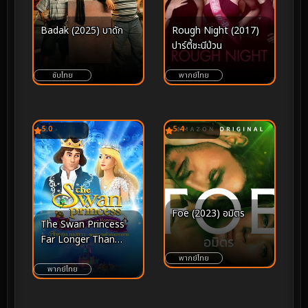
Badak (2025) บาดัก
Rough Night (2017)
ปาร์ตี้ชะนีป่วน
ซับไทย
พากย์ไทย
5.0
5.4
Foe (2023) อมิตร
The Swan Princess
Far Longer Than
Forever (2023) เจ้า
พากย์ไทย
หญิงหงส์ขาว ตอน ตราบ
พากย์ไทย
นานชั่วกัลปาวสาน