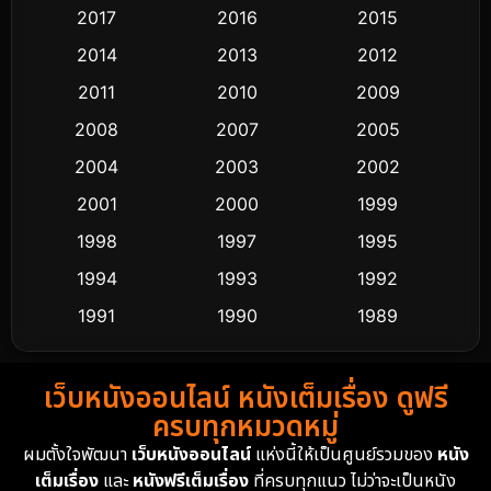
2017
2016
2015
Comedy ตลก
435
2014
2013
2012
Coming-of-age ชีวิตวัยรุ่น
63
2011
2010
2009
Crime อาชญากรรม
511
2008
2007
2005
2004
2003
2002
Cult Film
4
2001
2000
1999
Culture
9
1998
1997
1995
Dance เต้น
1994
1993
1992
10
1991
1990
1989
Detective สืบสวน
72
1988
1986
1985
Detective สืบสวน
59
เว็บหนังออนไลน์ หนังเต็มเรื่อง ดูฟรี
1983
1982
1981
ครบทุกหมวดหมู่
1978
1974
1971
Disaster
13
ผมตั้งใจพัฒนา
เว็บหนังออนไลน์
แห่งนี้ให้เป็นศูนย์รวมของ
หนัง
1962
เต็มเรื่อง
และ
หนังฟรีเต็มเรื่อง
ที่ครบทุกแนว ไม่ว่าจะเป็นหนัง
Disney+
4