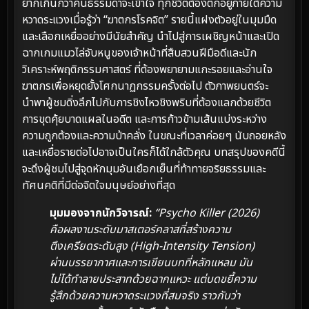
ยากเกินกว่าคนธรรมดาจะเข้าใจ ทุกชีวิตต้องตกอยู่ภายใต้ความ
หวาดระแวงเมื่อรู้ว่า “ฆาตกรโรคจิต” รายนี้แฝงตัวอยู่ในมุมมืด
และเลือกเหยื่ออย่างมีนัยสำคัญ นำไปสู่การเผชิญหน้าและเปิด
ฉากเกมแมวไล่จับหนูของเจ้าหน้าที่สืบสวนฝีมือดีและนัก
วิเคราะห์พฤติกรรมศาสตร์ ที่ต้องพยายามแกะรอยและอ่านใจ
ฆาตกรเพื่อหยุดยั้งโศกนาฏกรรมครั้งต่อไป ตัวภาพยนตร์จะ
นำพาผู้ชมดิ่งลึกไปกับการชิงไหวชิงพริบที่ต้องแลกด้วยชีวิต
การขุดคุ้ยบาดแผลในอดีต และการก้าวข้ามเส้นแบ่งระหว่าง
ความถูกต้องและความบ้าคลั่ง ในขณะที่เวลาค่อยๆ นับถอยหลัง
และเหยื่อรายต่อไปอาจเป็นใครก็ได้ใกล้ตัวคุณ บทสรุปของคดีนี้
จะดึงผู้ชมไปสู่จุดหักมุมอันเยือกเย็นที่ท้าทายจริยธรรมและ
ทัศนคติที่มีต่อจิตใจมนุษย์อย่างที่สุด
มุมมองจากนักวิจารณ์:
“Psycho Killer (2026)
คือผลงานระดับมาสเตอร์คลาสที่สร้างความ
ตึงเครียดระดับสูง (High-Intensity Tension)
ผ่านบรรยากาศและการเขียนบทที่หลักแหลม มัน
ไม่ได้ทำลายประสาทด้วยฉากแหวะ แต่บดขยี้ความ
รู้สึกด้วยความหวาดระแวงที่สมจริง ราวกับว่า