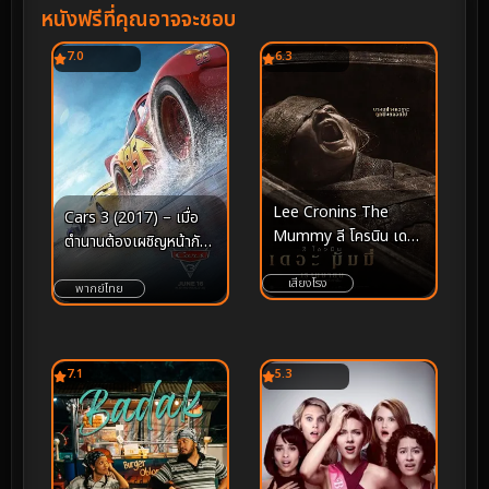
หนังฟรีที่คุณอาจจะชอบ
7.0
6.3
Lee Cronins The
Cars 3 (2017) – เมื่อ
Mummy ลี โครนิน เดอะ
ตำนานต้องเผชิญหน้ากับ
มัมมี่ (2026)
กาลเวลา และบทพิสูจน์
เสียงโรง
แห่งจิตวิญญาณแชมป์ผู้
พากย์ไทย
ไม่ยอมแพ้
7.1
5.3