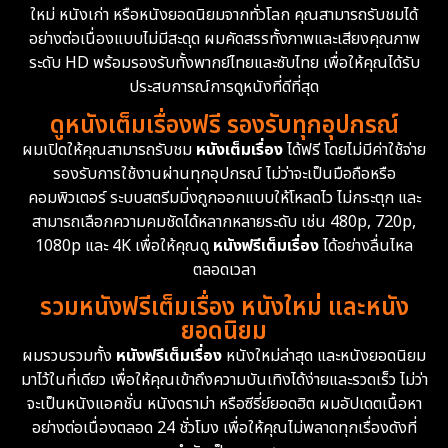
ใหม่ หนังเก่า หรือหนังยอดนิยมจากทั่วโลก คุณสามารถรับชมได้
Documentary สารคดี
94
อย่างต่อเนื่องแบบไม่มีสะดุด ผมคัดสรรทั้งภาพและเสียงคุณภาพ
ระดับ HD พร้อมรองรับทั้งพากย์ไทยและซับไทย เพื่อให้คุณได้รับ
Drama ดราม่า
(1,451)
ประสบการณ์การดูหนังที่ดีที่สุด
ดูหนังเต็มเรื่องฟรี รองรับทุกอุปกรณ์
Dystopian
16
ผมเปิดให้คุณสามารถรับชม
หนังเต็มเรื่อง
ได้ฟรี โดยไม่มีค่าใช้จ่าย
รองรับการใช้งานผ่านทุกอุปกรณ์ ไม่ว่าจะเป็นมือถือหรือ
Emotional
61
คอมพิวเตอร์ ระบบสตรีมมิ่งถูกออกแบบให้โหลดไว ไม่กระตุก และ
สามารถเลือกความคมชัดได้หลากหลายระดับ เช่น 480p, 720p,
Epic มหากาพย์
216
1080p และ 4K เพื่อให้คุณดู
หนังฟรีเต็มเรื่อง
ได้อย่างลื่นไหล
Erotic
36
ตลอดเวลา
รวมหนังฟรีเต็มเรื่อง หนังใหม่ และหนัง
Family ครอบครัว
360
ยอดนิยม
ผมรวบรวมทั้ง
หนังฟรีเต็มเรื่อง
หนังใหม่ล่าสุด และหนังยอดนิยม
Fantasy จินตนาการ
327
มาไว้ในที่เดียว เพื่อให้คุณเข้าถึงความบันเทิงได้ง่ายและรวดเร็ว ไม่ว่า
จะเป็นหนังแอคชั่น หนังดราม่า หรือซีรี่ย์ยอดฮิต ผมอัปเดตเนื้อหา
Fiction
9
อย่างต่อเนื่องตลอด 24 ชั่วโมง เพื่อให้คุณไม่พลาดทุกเรื่องดังที่