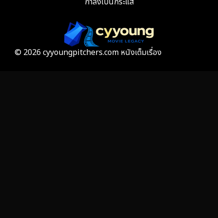
กำลังเป็นกระแส
Film
57
Gothic
3
Grief
7
© 2026 cyyoungpitchers.com หนังเต็มเรื่อง
HBO GO
6
HBO Max
3
Healing
15
Heist
25
Historical
7
History ประวัติศาสตร์
53
Holiday
2