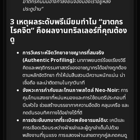
ฆาตกรคนนั้นอาจกำลังยืนจ้องมองเราอยู่หลัง
ประตูบ้าน”
3 เหตุผลระดับพรีเมียมทำไม “ฆาตกร
โรคจิต” คือผลงานทริลเลอร์ที่คุณต้อง
ดู
การวิเคราะห์จิตวิทยาอาชญากรที่สมจริง
(Authentic Profiling):
บทภาพยนตร์ร้อยเรียงวิธี
คิดและพฤติกรรมศาสตร์ของอาชญากรได้อย่างถูกต้อง
ตามหลักจิตวิทยา ทำให้ปมสืบสวนมีความหนักแน่น น่า
เชื่อถือ และน่าติดตามในทุกวินาที
จังหวะการกำกับและโทนภาพสไตล์ Neo-Noir:
การ
คุมโทนแสงเงาที่หม่นหมองและการใช้ดนตรีประกอบที่
บีบหัวใจ ช่วยสร้างบรรยากาศความอึดอัด คลุมเครือ และ
กดดันรอบทิศทางได้อย่างไร้ที่ติ
การประชันบทบาทที่ระเบิดพลังอารมณ์ดิบ:
เคมีและ
การเชือดเฉือนระหว่างฝ่ายล่าและผู้ถูกล่าเต็มไปด้วย
พลังงานที่รุนแรง การแสดงผ่านสายตาทุกคู่สะกดคนดู