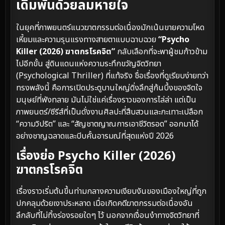
เดิมพันด้วยลมหายใจ
ในยุคที่ภาพยนตร์แนวฆาตกรรมต่อเนื่องมักเน้นขายความโหด
เหี้ยมและความรุนแรงทางสายตาแบบฉาบฉวย
“Psycho
Killer (2026) ฆาตกรโรคจิต”
กลับเลือกที่จะพาผู้ชมก้าวข้าม
ไปอีกขั้น สู่ดินแดนแห่งความระทึกขวัญจิตวิทยา
(Psychological Thriller) ที่แท้จริง ชื่อเรื่องที่ดูเรียบง่ายทว่า
ทรงพลังนี้ คือการเปิดประตูบานใหญ่ดิ่งลึกสู่ก้นบึ้งของจิตใจ
มนุษย์ที่พังทลาย มันไม่ใช่แค่เรื่องราวของการไล่ล่า แต่เป็น
ภาพยนตร์/ซีรีส์ที่เป็นดั่งงานศิลปะที่สืบสวนและกะเทาะเปลือก
“ความวิปริต” และ “สัญชาตญาณการเอาชีวิตรอด” ออกมาได้
อย่างชาญฉลาดและบีบคั้นอารมณ์ที่สุดแห่งปี 2026
เรื่องย่อ Psycho Killer (2026)
ฆาตกรโรคจิต
เรื่องราวเริ่มต้นขึ้นท่ามกลางความเงียบงันของเมืองใหญ่ที่ถูก
ปกคลุมด้วยเงาประหลาด เมื่อเกิดคดีฆาตกรรมต่อเนื่องอัน
ลึกลับที่ไม่ทิ้งร่องรอยใดๆ ไว้ นอกจากเงื่อนงำทางจิตวิทยาที่