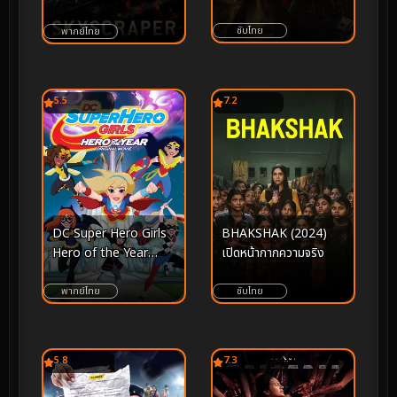
กาพย์ความระทึกบนสิ่ง
ก่อสร้างที่สูงที่สุดในโลก
ซับไทย
พากย์ไทย
5.5
7.2
DC Super Hero Girls
BHAKSHAK (2024)
Hero of the Year
เปิดหน้ากากความจริง
(2016) แก๊งค์สาว ดีซีซู
เปอร์ฮีโร่ ฮีโร่แห่งปี
พากย์ไทย
ซับไทย
5.8
7.3