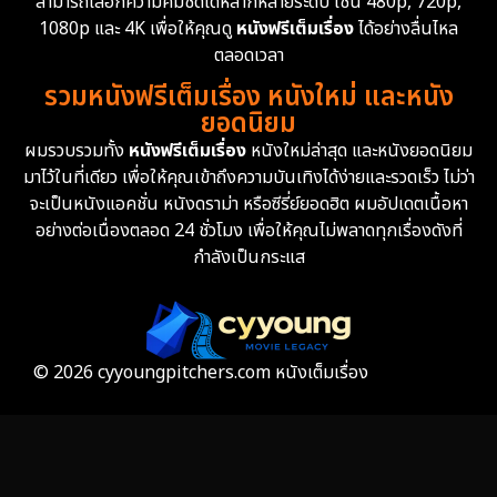
สามารถเลือกความคมชัดได้หลากหลายระดับ เช่น 480p, 720p,
Epic มหากาพย์
213
1080p และ 4K เพื่อให้คุณดู
หนังฟรีเต็มเรื่อง
ได้อย่างลื่นไหล
Erotic
35
ตลอดเวลา
รวมหนังฟรีเต็มเรื่อง หนังใหม่ และหนัง
Family ครอบครัว
359
ยอดนิยม
ผมรวบรวมทั้ง
หนังฟรีเต็มเรื่อง
หนังใหม่ล่าสุด และหนังยอดนิยม
Fantasy จินตนาการ
319
มาไว้ในที่เดียว เพื่อให้คุณเข้าถึงความบันเทิงได้ง่ายและรวดเร็ว ไม่ว่า
จะเป็นหนังแอคชั่น หนังดราม่า หรือซีรี่ย์ยอดฮิต ผมอัปเดตเนื้อหา
Fiction
9
อย่างต่อเนื่องตลอด 24 ชั่วโมง เพื่อให้คุณไม่พลาดทุกเรื่องดังที่
กำลังเป็นกระแส
Film
57
Gothic
3
Grief
7
© 2026 cyyoungpitchers.com หนังเต็มเรื่อง
HBO GO
6
HBO Max
3