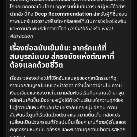
โกหกมาถักทอเป็นโศกนาฏกรรมที่บีบคั้นอารมณ์ผู้ชมได้อย่าง
น่ากลัว นี่คือ
Deep Recommendation
สำหรับผู้ที่ชื่นชอบ
ภาพยนตร์แนวดรามาอีโรติก-ทริลเลอร์ที่เน้นการชิงไหวชิงพริบ
และความสัมพันธ์สีเทาจัดสไตล์
Unfaithful
หรือ
Fatal
Attraction
เรื่องย่อฉบับเข้มข้น: จากรักแท้ที่
สมบูรณ์แบบ สู่กรงขังแห่งตัณหาที่
ต้องแลกด้วยชีวิต
เรื่องราวส่องสว่างไปที่ชีวิตอันแสนสุขของคู่สามีภรรยาที่ดู
ภายนอกสมบูรณ์แบบและน่าอิจฉา ทว่าเมื่อเวลาผ่านไป ความ
เงียบเชียบและช่องว่างในความสัมพันธ์เริ่มคืบคลานเข้ามา จุด
พลิกผันเกิดขึ้นเมื่อฝ่ายหญิงได้ก้าวข้ามเส้นแห่งความถูกต้อง
ไปสู่ความสัมพันธ์ลับอันร้อนแรงกับชายหนุ่มอีกคน ความ
สัมพันธ์ชั่ววูบที่เริ่มต้นด้วยตัณหาและความตื่นเต้น กลับแปร
เปลี่ยนเป็นบ่วงกรรมที่รัดแน่นขึ้นเรื่อยๆ ยามที่ชายชู้เริ่มแสดง
พฤติกรรมหมกมุ่น คลั่งรัก และพยายามคุกคามชีวิตสมรสหลัก