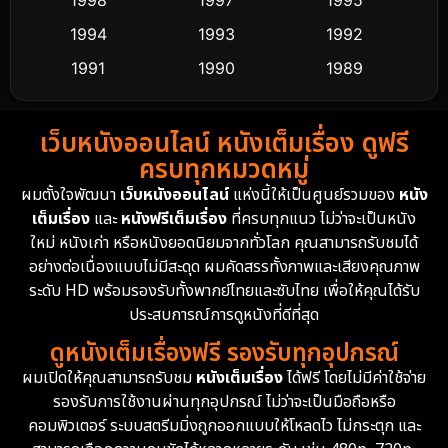
1998
1997
1995
Dance เต้น
1994
1993
1992
10
1991
1990
1989
Detective สืบสวน
58
1988
1986
1985
Detective สืบสวน
70
เว็บหนังออนไลน์ หนังเต็มเรื่อง ดูฟรี
1983
1982
1981
ครบทุกหมวดหมู่
1978
1974
1971
Disaster
13
ผมตั้งใจพัฒนา
เว็บหนังออนไลน์
แห่งนี้ให้เป็นศูนย์รวมของ
หนัง
1962
เต็มเรื่อง
และ
หนังฟรีเต็มเรื่อง
ที่ครบทุกแนว ไม่ว่าจะเป็นหนัง
Disney+
4
ใหม่ หนังเก่า หรือหนังยอดนิยมจากทั่วโลก คุณสามารถรับชมได้
Documentary สารคดี
93
อย่างต่อเนื่องแบบไม่มีสะดุด ผมคัดสรรทั้งภาพและเสียงคุณภาพ
ระดับ HD พร้อมรองรับทั้งพากย์ไทยและซับไทย เพื่อให้คุณได้รับ
Drama ดราม่า
(1,426)
ประสบการณ์การดูหนังที่ดีที่สุด
ดูหนังเต็มเรื่องฟรี รองรับทุกอุปกรณ์
Dystopian
16
ผมเปิดให้คุณสามารถรับชม
หนังเต็มเรื่อง
ได้ฟรี โดยไม่มีค่าใช้จ่าย
รองรับการใช้งานผ่านทุกอุปกรณ์ ไม่ว่าจะเป็นมือถือหรือ
Emotional
61
คอมพิวเตอร์ ระบบสตรีมมิ่งถูกออกแบบให้โหลดไว ไม่กระตุก และ