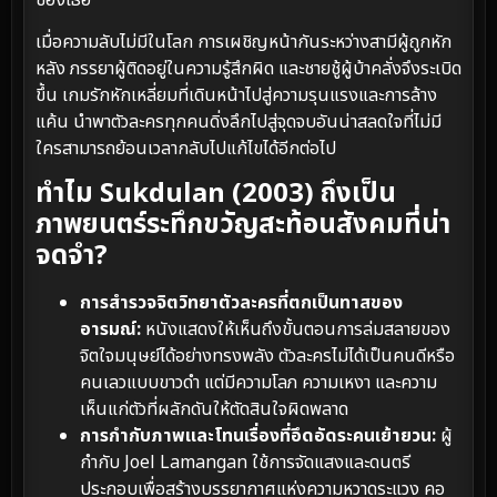
ของเธอ
เมื่อความลับไม่มีในโลก การเผชิญหน้ากันระหว่างสามีผู้ถูกหัก
หลัง ภรรยาผู้ติดอยู่ในความรู้สึกผิด และชายชู้ผู้บ้าคลั่งจึงระเบิด
ขึ้น เกมรักหักเหลี่ยมที่เดินหน้าไปสู่ความรุนแรงและการล้าง
แค้น นำพาตัวละครทุกคนดิ่งลึกไปสู่จุดจบอันน่าสลดใจที่ไม่มี
ใครสามารถย้อนเวลากลับไปแก้ไขได้อีกต่อไป
ทำไม Sukdulan (2003) ถึงเป็น
ภาพยนตร์ระทึกขวัญสะท้อนสังคมที่น่า
จดจำ?
การสำรวจจิตวิทยาตัวละครที่ตกเป็นทาสของ
อารมณ์:
หนังแสดงให้เห็นถึงขั้นตอนการล่มสลายของ
จิตใจมนุษย์ได้อย่างทรงพลัง ตัวละครไม่ได้เป็นคนดีหรือ
คนเลวแบบขาวดำ แต่มีความโลภ ความเหงา และความ
เห็นแก่ตัวที่ผลักดันให้ตัดสินใจผิดพลาด
การกำกับภาพและโทนเรื่องที่อึดอัดระคนเย้ายวน:
ผู้
กำกับ Joel Lamangan ใช้การจัดแสงและดนตรี
ประกอบเพื่อสร้างบรรยากาศแห่งความหวาดระแวง คอ