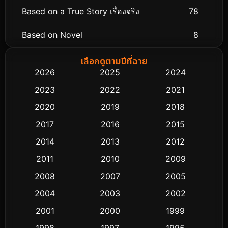
Based on a True Story เรื่องจริง
78
Based on Novel
8
Biography ชีวิตจริง
74
เลือกดูตามปีที่ฉาย
2026
2025
2024
Black Comedy
291
2023
2022
2021
Classic หนังคลาสสิก
48
2020
2019
2018
2017
2016
2015
Comedy ตลก
428
2014
2013
2012
Coming-of-age ชีวิตวัยรุ่น
61
2011
2010
2009
Crime อาชญากรรม
503
2008
2007
2005
2004
2003
2002
Cult Film
4
2001
2000
1999
Culture
9