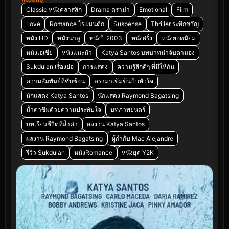
Classic หนังคลาสสิก
Drama ดราม่า
Emotional
Film
Love
Romance โรแมนติก
Suspense
Thriller ระทึกขวัญ
หนัง HD
หนังน่าดู
หนังปี 2003
หนังฝรั่ง
หนังยอดนิยม
หนังเอเชีย
หนังแนะนำ
Katya Santos บทบาทน่าจับตามอง
Sukdulan เรื่องย่อ
การแสดง
ความรู้สึกดีๆ ที่มีให้กัน
ความสัมพันธ์ที่ซับซ้อน
ดราม่าเข้มข้นบีบหัวใจ
นักแสดง Katya Santos
นักแสดง Raymond Bagatsing
น้ำตาซึมด้วยความประทับใจ
บทภาพยนตร์
บทเรียนชีวิตที่ล้ำค่า
ผลงาน Katya Santos
ผลงาน Raymond Bagatsing
ผู้กำกับ Mac Alejandre
รีวิว Sukdulan
หนังRomance
หนังยุค Y2K