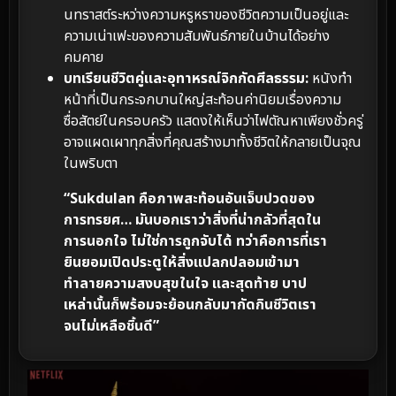
นทราสต์ระหว่างความหรูหราของชีวิตความเป็นอยู่และ
ความเน่าเฟะของความสัมพันธ์ภายในบ้านได้อย่าง
คมคาย
บทเรียนชีวิตคู่และอุทาหรณ์จิกกัดศีลธรรม:
หนังทำ
หน้าที่เป็นกระจกบานใหญ่สะท้อนค่านิยมเรื่องความ
ซื่อสัตย์ในครอบครัว แสดงให้เห็นว่าไฟตัณหาเพียงชั่วครู่
อาจแผดเผาทุกสิ่งที่คุณสร้างมาทั้งชีวิตให้กลายเป็นจุณ
ในพริบตา
“Sukdulan คือภาพสะท้อนอันเจ็บปวดของ
การทรยศ… มันบอกเราว่าสิ่งที่น่ากลัวที่สุดใน
การนอกใจ ไม่ใช่การถูกจับได้ ทว่าคือการที่เรา
ยินยอมเปิดประตูให้สิ่งแปลกปลอมเข้ามา
ทำลายความสงบสุขในใจ และสุดท้าย บาป
เหล่านั้นก็พร้อมจะย้อนกลับมากัดกินชีวิตเรา
จนไม่เหลือชิ้นดี”