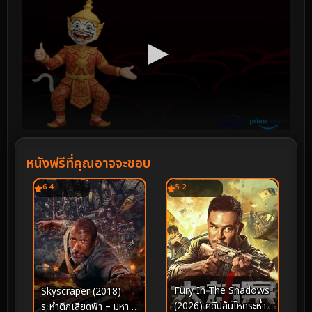
หนังฟรีที่คุณอาจจะชอบ
6.4
5.2
Fury In The Shadows
Skyscraper (2018)
(2026) คดีปล้นโหดระห่ำ
ระห่ำตึกเสียดฟ้า – มหา