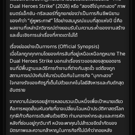
Dual Heroes Strike” (2026) หรือ “สองฮีโร่บุกทะลวง” ภาพ
ยนตร์แอ็กชัน-ทริลเลอร์ที่ถูกยกย่องว่าเป็นการคืนชีพนิยาม
ของคำว่า “คู่หูพระกาฬ” ได้อย่างสมบูรณ์แบบที่สุดแห่งปี นี่คือ
ผลงานที่เหล่านักวิจารณ์ต่างยอมรับในความระห่ำของงานสร้าง
และชั้นเชิงการเล่าเรื่องที่คาดเดาไม่ได้
เรื่องย่ออย่างเป็นทางการ (Official Synopsis)
เมื่อโลกถูกคุกคามโดยองค์กรลับที่อยู่เหนือเหนือกฎหมาย The
Dual Heroes Strike บอกเล่าเรื่องราวของสองสุดยอดจาร
ชนที่มีพื้นฐานและวิธีการทำงานที่ต่างกันสุดขั้ว แต่ต้องถูก
สถานการณ์บังคับให้มาร่วมมือกันในภารกิจ “บุกทะลวง”
ใจกลางรังของศัตรูที่เต็มไปด้วยเทคโนโลยีสังหารและกับดักสุด
อันตราย
จากความไม่ลงรอยสู่การหลอมรวมเป็นหนึ่งเพื่อเป้าหมายเดียว
คือการหยุดยั้งมหันตภัยที่อาจเปลี่ยนโฉมหน้าประวัติศาสตร์โลก
ทุกฝีก้าวคือการเดิมพันด้วยชีวิต ท่ามกลางห่ากระสุนและการหัก
หลังที่ซ่อนอยู่ทุกวินาที หนังจะพาคุณไปสำรวจขีดจำกัดของ
มิตรภาพและความกล้าหาญในภารกิจที่ไม่มีคำว่าถอยหลัง