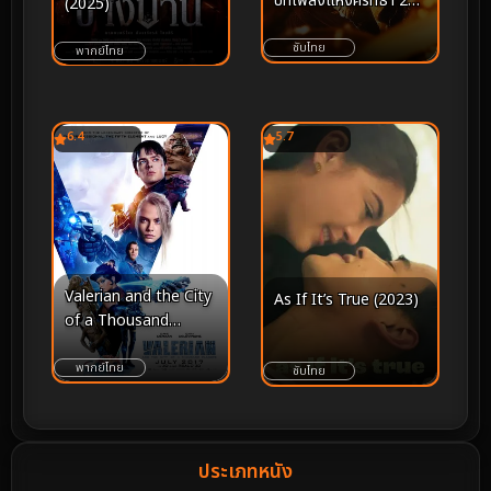
บทเพลงแห่งศรัทธา 2
(2025)
(2026)
ซับไทย
พากย์ไทย
6.4
5.7
Valerian and the City
As If It’s True (2023)
of a Thousand
Planets (2017) วาเล
เรียน พลิกจักรวาล
พากย์ไทย
ซับไทย
ประเภทหนัง