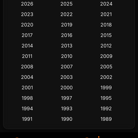
2026
2025
2024
Black Comedy
291
2023
2022
2021
Classic หนังคลาสสิก
48
2020
2019
2018
2017
2016
2015
Comedy ตลก
428
2014
2013
2012
Coming-of-age ชีวิตวัยรุ่น
61
2011
2010
2009
Crime อาชญากรรม
503
2008
2007
2005
2004
2003
2002
Cult Film
4
2001
2000
1999
Culture
9
1998
1997
1995
Dance เต้น
1994
1993
1992
10
1991
1990
1989
Detective สืบสวน
58
1988
1986
1985
Detective สืบสวน
70