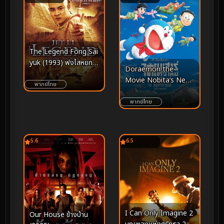
The Legend Fong Sai
yuk (1993) ฟงไสหยก สู้
Doraemon the
บนหัวคน
Movie Nobita’s New
พากย์ไทย
Dinosaur (2020) โดรา
เอมอน เดอะมูฟวี่ ตอน
พากย์ไทย
ไดโนเสาร์ตัวใหม่ของโนบิ
ตะ
5.6
6.5
I Can Only Imagine 2
Our House ข้างบ้าน