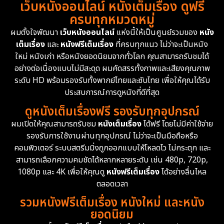
เว็บหนังออนไลน์ หนังเต็มเรื่อง ดูฟรี
1983
1982
1981
ครบทุกหมวดหมู่
1978
1974
1971
Disaster
13
ผมตั้งใจพัฒนา
เว็บหนังออนไลน์
แห่งนี้ให้เป็นศูนย์รวมของ
หนัง
1962
เต็มเรื่อง
และ
หนังฟรีเต็มเรื่อง
ที่ครบทุกแนว ไม่ว่าจะเป็นหนัง
Disney+
4
ใหม่ หนังเก่า หรือหนังยอดนิยมจากทั่วโลก คุณสามารถรับชมได้
Documentary สารคดี
93
อย่างต่อเนื่องแบบไม่มีสะดุด ผมคัดสรรทั้งภาพและเสียงคุณภาพ
ระดับ HD พร้อมรองรับทั้งพากย์ไทยและซับไทย เพื่อให้คุณได้รับ
Drama ดราม่า
(1,426)
ประสบการณ์การดูหนังที่ดีที่สุด
ดูหนังเต็มเรื่องฟรี รองรับทุกอุปกรณ์
Dystopian
16
ผมเปิดให้คุณสามารถรับชม
หนังเต็มเรื่อง
ได้ฟรี โดยไม่มีค่าใช้จ่าย
รองรับการใช้งานผ่านทุกอุปกรณ์ ไม่ว่าจะเป็นมือถือหรือ
Emotional
61
คอมพิวเตอร์ ระบบสตรีมมิ่งถูกออกแบบให้โหลดไว ไม่กระตุก และ
สามารถเลือกความคมชัดได้หลากหลายระดับ เช่น 480p, 720p,
Epic มหากาพย์
213
1080p และ 4K เพื่อให้คุณดู
หนังฟรีเต็มเรื่อง
ได้อย่างลื่นไหล
Erotic
35
ตลอดเวลา
รวมหนังฟรีเต็มเรื่อง หนังใหม่ และหนัง
Family ครอบครัว
359
ยอดนิยม