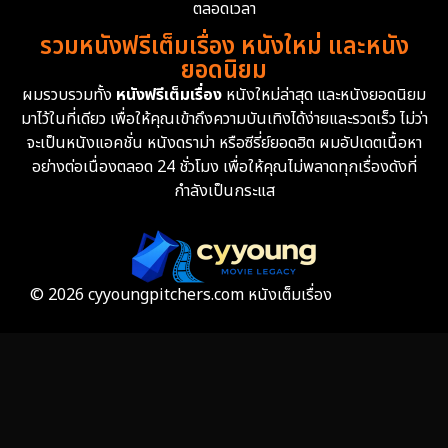
Erotic
36
ตลอดเวลา
รวมหนังฟรีเต็มเรื่อง หนังใหม่ และหนัง
Family ครอบครัว
366
ยอดนิยม
ผมรวบรวมทั้ง
หนังฟรีเต็มเรื่อง
หนังใหม่ล่าสุด และหนังยอดนิยม
Fantasy จินตนาการ
332
มาไว้ในที่เดียว เพื่อให้คุณเข้าถึงความบันเทิงได้ง่ายและรวดเร็ว ไม่ว่า
จะเป็นหนังแอคชั่น หนังดราม่า หรือซีรี่ย์ยอดฮิต ผมอัปเดตเนื้อหา
Fiction
9
อย่างต่อเนื่องตลอด 24 ชั่วโมง เพื่อให้คุณไม่พลาดทุกเรื่องดังที่
กำลังเป็นกระแส
Film
57
Gothic
3
Grief
7
© 2026 cyyoungpitchers.com หนังเต็มเรื่อง
HBO GO
6
HBO Max
3
Healing
15