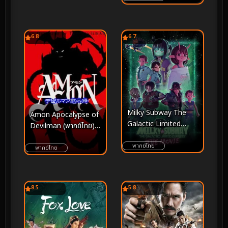
6.8
6.7
Milky Subway The
Amon Apocalypse of
Galactic Limited
Devilman (พากย์ไทย)
Express to the
(2000)
Theater (2026) มิลกี้
พากย์ไทย
พากย์ไทย
ซับเวย์ รถไฟด่วนทะลุ
กาแล็กซี เดอะ มูฟวี่
8.5
5.8