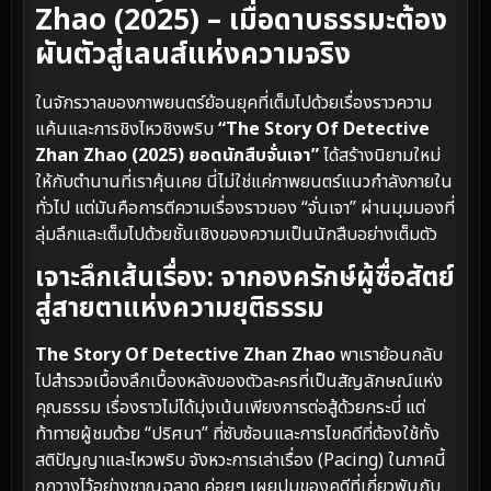
Zhao (2025) – เมื่อดาบธรรมะต้อง
ผันตัวสู่เลนส์แห่งความจริง
ในจักรวาลของภาพยนตร์ย้อนยุคที่เต็มไปด้วยเรื่องราวความ
แค้นและการชิงไหวชิงพริบ
“The Story Of Detective
Zhan Zhao (2025) ยอดนักสืบจั่นเจา”
ได้สร้างนิยามใหม่
ให้กับตำนานที่เราคุ้นเคย นี่ไม่ใช่แค่ภาพยนตร์แนวกำลังภายใน
ทั่วไป แต่มันคือการตีความเรื่องราวของ “จั่นเจา” ผ่านมุมมองที่
ลุ่มลึกและเต็มไปด้วยชั้นเชิงของความเป็นนักสืบอย่างเต็มตัว
เจาะลึกเส้นเรื่อง: จากองครักษ์ผู้ซื่อสัตย์
สู่สายตาแห่งความยุติธรรม
The Story Of Detective Zhan Zhao
พาเราย้อนกลับ
ไปสำรวจเบื้องลึกเบื้องหลังของตัวละครที่เป็นสัญลักษณ์แห่ง
คุณธรรม เรื่องราวไม่ได้มุ่งเน้นเพียงการต่อสู้ด้วยกระบี่ แต่
ท้าทายผู้ชมด้วย “ปริศนา” ที่ซับซ้อนและการไขคดีที่ต้องใช้ทั้ง
สติปัญญาและไหวพริบ จังหวะการเล่าเรื่อง (Pacing) ในภาคนี้
ถูกวางไว้อย่างชาญฉลาด ค่อยๆ เผยปมของคดีที่เกี่ยวพันกับ