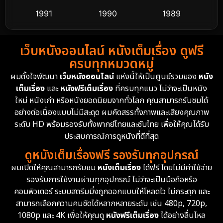
1991
1990
1989
Detective สืบสวน
60
1988
1986
1985
Detective สืบสวน
74
เว็บหนังออนไลน์ หนังเต็มเรื่อง ดูฟรี
1983
1982
1981
ครบทุกหมวดหมู่
1978
1974
1971
Disaster
13
ผมตั้งใจพัฒนา
เว็บหนังออนไลน์
แห่งนี้ให้เป็นศูนย์รวมของ
หนัง
1962
เต็มเรื่อง
และ
หนังฟรีเต็มเรื่อง
ที่ครบทุกแนว ไม่ว่าจะเป็นหนัง
Disney+
4
ใหม่ หนังเก่า หรือหนังยอดนิยมจากทั่วโลก คุณสามารถรับชมได้
Documentary สารคดี
94
อย่างต่อเนื่องแบบไม่มีสะดุด ผมคัดสรรทั้งภาพและเสียงคุณภาพ
ระดับ HD พร้อมรองรับทั้งพากย์ไทยและซับไทย เพื่อให้คุณได้รับ
Drama ดราม่า
(1,477)
ประสบการณ์การดูหนังที่ดีที่สุด
ดูหนังเต็มเรื่องฟรี รองรับทุกอุปกรณ์
Dystopian
16
ผมเปิดให้คุณสามารถรับชม
หนังเต็มเรื่อง
ได้ฟรี โดยไม่มีค่าใช้จ่าย
รองรับการใช้งานผ่านทุกอุปกรณ์ ไม่ว่าจะเป็นมือถือหรือ
Emotional
61
คอมพิวเตอร์ ระบบสตรีมมิ่งถูกออกแบบให้โหลดไว ไม่กระตุก และ
สามารถเลือกความคมชัดได้หลากหลายระดับ เช่น 480p, 720p,
Epic มหากาพย์
219
1080p และ 4K เพื่อให้คุณดู
หนังฟรีเต็มเรื่อง
ได้อย่างลื่นไหล