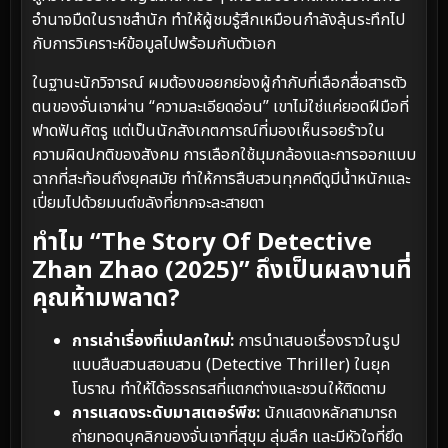
อำนาจมืดในราชสำนัก ทำให้ผู้ชมรู้สึกเหมือนกำลังลุ้นระทึกไป
กับการวิเคราะห์ข้อมูลไปพร้อมกับตัวเอก
ในฐานะนักวิจารณ์ ผมต้องขอยกย่องผู้กำกับที่เลือกสื่อสารตัว
ตนของจั่นเจาผ่าน “ความละเอียดอ่อน” เขาไม่ใช่แค่ยอดฝีมือที่
ฟาดฟันศัตรู แต่เป็นนักสังเกตการณ์ที่มองเห็นรอยร้าวใน
ความผิดปกติของสังคม การเลือกใช้มุมกล้องและการออกแบบ
ฉากที่สะท้อนถึงยุคสมัย ทำให้การสืบสวนทุกคดีดูมีน้ำหนักและ
เปี่ยมไปด้วยมนต์ขลังที่ยากจะละสายตา
ทำไม “The Story Of Detective
Zhan Zhao (2025)” ถึงเป็นผลงานที่
คุณห้ามพลาด?
การเล่าเรื่องที่แปลกใหม่:
การนำเสนอเรื่องราวในรูป
แบบสืบสวนสอบสวน (Detective Thriller) ในยุค
โบราณ ทำให้ได้อรรถรสที่แตกต่างและชวนให้ติดตาม
การแสดงระดับมาสเตอร์พีซ:
นักแสดงหลักสามารถ
ถ่ายทอดบุคลิกของจั่นเจาที่สุขุม ลุ่มลึก และมีหัวใจที่ยึด