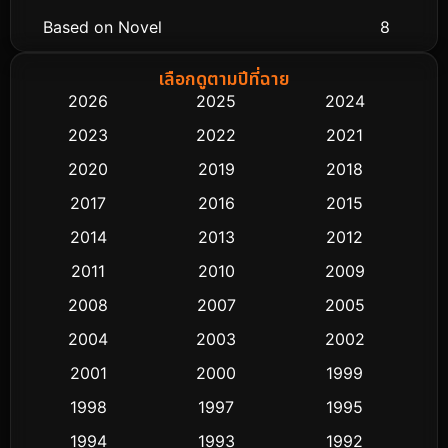
Based on Novel
8
Biography ชีวิตจริง
76
เลือกดูตามปีที่ฉาย
2026
2025
2024
Black Comedy
313
2023
2022
2021
Classic หนังคลาสสิก
48
2020
2019
2018
2017
2016
2015
Comedy ตลก
445
2014
2013
2012
Coming-of-age ชีวิตวัยรุ่น
63
2011
2010
2009
Crime อาชญากรรม
518
2008
2007
2005
2004
2003
2002
Cult Film
4
2001
2000
1999
Culture
9
1998
1997
1995
Dance เต้น
1994
1993
1992
10