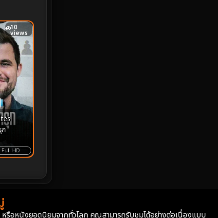
MONOMAX
1
10
Monster
25
views
Movie Collection
3
Musical เพลง
65
Mystery ลึกลับ
370
tes
nature
4
รุก
Parody
3
Full HD
Period ย้อนยุค
94
Political การเมือง
20
่
Political การเมือง
41
่า หรือหนังยอดนิยมจากทั่วโลก คุณสามารถรับชมได้อย่างต่อเนื่องแบบ