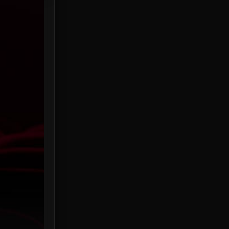
HBO Max
3
Healing
15
Heist
25
Historical
7
History ประวัติศาสตร์
53
Holiday
2
Horror สยองขวัญ
389
Human
49
Inspirational แรงบันดาลใจ
156