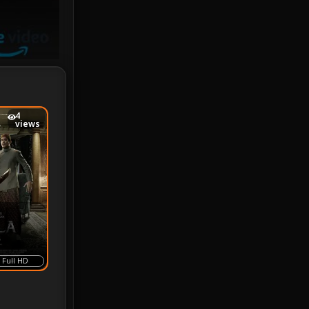
Investigation
33
iQIYI
18
Kids
16
LGBTQ
5
4
views
Love
25
Martial
6
Martial Arts
36
marvel
2
Melodrama
6
Full HD
Military
7