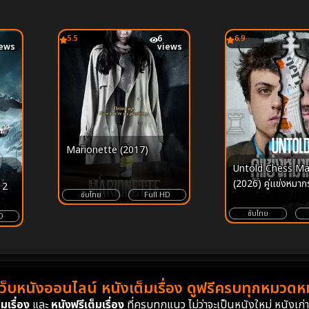
5.5
6
6.9
iews
views
Marionette (2017)
Untold Chess Ma
(2026) คู่แข่งหมาก
 2
ซับไทย
Full HD
ซับไทย
D
เว็บหนังออนไลน์ หนังเต็มเรื่อง ดูฟรีครบทุกหมวดหมู
มเรื่อง
และ
หนังฟรีเต็มเรื่อง
ที่ครบทุกแนว ไม่ว่าจะเป็นหนังใหม่ หนังเก