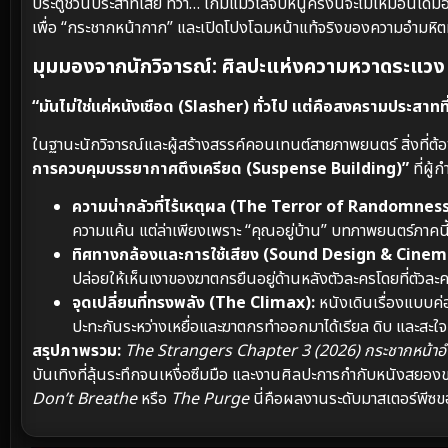
ประตูชวนประสาทเสีย ทว่า… เกมแมวไล่จับหนูครั้งนี้จะไม่เหมือนเดิม
เพื่อ “กระชากหน้ากาก” และเปิดโปงโฉมหน้าแท้จริงของความอำมหิตที
มุมมองจากนักวิจารณ์: ศิลปะแห่งความหวาดระแวง
“มันไม่ใช่แค่หนังเชือด (Slasher) ทั่วไป แต่คือสงครามประสาทที
ในฐานะนักวิจารณ์และผู้สร้างสรรค์คอนเทนต์สายภาพยนตร์ สิ่งที่ต้
การควบคุมบรรยากาศตึงเครียด (Suspense Building)”
ที่ผู้
ความน่ากลัวที่ไร้เหตุผล (The Terror of Randomness
ความแค้น แต่ล่าเพียงเพราะ “คุณอยู่บ้าน” บทภาพยนตร์ภาคนี
ทิศทางกล้องและการใช้เสียง (Sound Design & Cine
ปล่อยให้เห็นเงาของฆาตกรยืนอยู่ด้านหลังตัวละครโดยที่ตัวละค
จุดเปลี่ยนที่ทรงพลัง (The Climax):
หนังเดินเรื่องแบบค
ปะทะกันระหว่างเหยื่อและฆาตกรทำออกมาได้เรียล ดิบ และส
สรุปภาพรวม:
The Strangers Chapter 3 (2026) กระชากหน้าอ
บันเทิงที่ลุ้นระทึกจนเหงื่อซึมมือ และงานศิลปะการกำกับหนังสยองข
Don’t Breathe
หรือ
The Purge
นี่คือผลงานระดับมาสเตอร์พีซของ