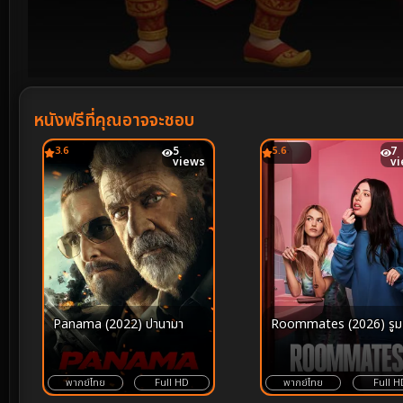
Volume
90%
หนังฟรีที่คุณอาจจะชอบ
3.6
5
5.6
7
views
v
Panama (2022) ปานามา
Roommates (2026) รูม
พากย์ไทย
Full HD
พากย์ไทย
Full H