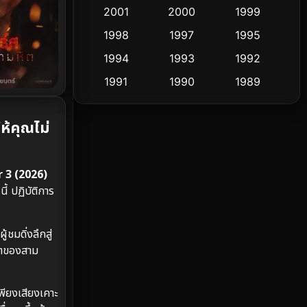
Cult Film
2001
2000
1999
4
1998
1997
1995
Culture
9
1994
1993
1992
Dance เต้น
10
1991
1990
1989
1988
1986
1985
Detective สืบสวน
60
้คุณไม่
1983
1982
1981
Detective สืบสวน
74
1978
1974
1971
Disaster
13
 3 (2026)
1962
้ ปฏิบัติการ
Disney+
4
Documentary สารคดี
94
ู้ชมดิ่งลึกสู่
ริตของสาม
Drama ดราม่า
(1,477)
พียงเสียงเคาะ
Dystopian
16