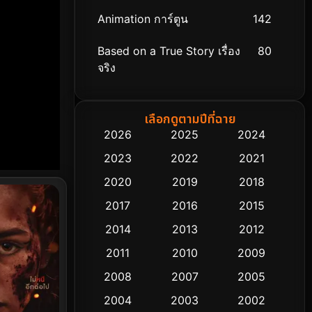
Animation การ์ตูน
142
Based on a True Story เรื่อง
80
จริง
Based on Novel
8
เลือกดูตามปีที่ฉาย
Biography ชีวิตจริง
76
2026
2025
2024
2023
2022
2021
Black Comedy
313
2020
2019
2018
Classic หนังคลาสสิก
48
2017
2016
2015
Comedy ตลก
445
2014
2013
2012
2011
2010
2009
Coming-of-age ชีวิตวัยรุ่น
63
2008
2007
2005
Crime อาชญากรรม
518
2004
2003
2002