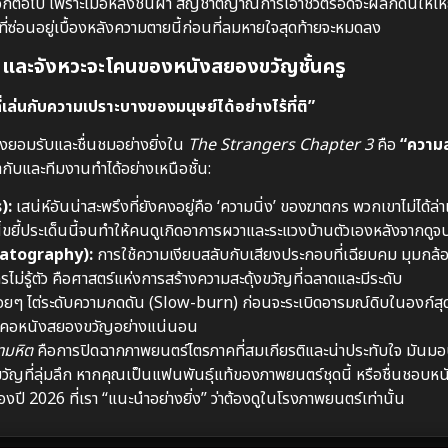
อีกต่อไป เพราะเมื่อหลังชนฝา สัญชาตญาณการเอาชีวิตรอดจะผลักดันให้เหยื่อ
่ซ่อนอยู่เบื้องหลังความตายนี้ก่อนที่ลมหายใจสุดท้ายจะหมดลง
 และจังหวะจะโคนของหนังสยองขวัญชั้นครู
่เล่นกับความเปราะบางของมนุษย์ได้อย่างไร้ที่ติ”
องยอมรับและชื่นชมอย่างยิ่งใน
The Strangers Chapter 3
คือ
“ความ
กำกับและทีมงานทำได้อย่างเหนือชั้น:
):
เสน่ห์อันน่าสะพรึงที่ยังคงอยู่คือ ‘ความนิ่ง’ ของฆาตกร พวกเขาไม่ได้ล่าเ
้ขยี้ประเด็นนี้จนทำให้คนดูเกิดอาการผวาและระแวงบ้านตัวเองหลังจากดูจ
matography):
การใช้ความเงียบสลับกับเสียงประกอบที่เฉียบคม มุมกล้อ
รไม่รู้ตัว คือศาสตร์แห่งการสร้างความสะดุ้งขวัญที่ฉลาดและมีระดับ
่อยๆ ไต่ระดับความกดดัน (Slow-burn) ก่อนจะระเบิดอารมณ์ดิบในองก์สุ
ะใจคอหนังสยองขวัญอย่างแน่นอน
ำมหิต
คือการปิดฉากภาพยนตร์ไตรภาคที่สมเกียรติและน่าประทับใจ มันมอ
วัญที่ลุ่มลึก หากคุณเป็นแฟนพันธุ์แท้ของภาพยนตร์ชุดนี้ หรือชื่นชอบหน
ปี 2026 ที่เรา “แนะนำอย่างยิ่ง” ว่าต้องดูในโรงภาพยนตร์เท่านั้น