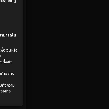
ลุกขึ้นสู้
Emotional
61
Epic มหากาพย์
219
Erotic
36
สามารถใน
Family ครอบครัว
366
พื่อเงินหรือ
Fantasy จินตนาการ
332
บ
งที่จงใจ
Fiction
9
ดท้าย การ
Film
57
บทั้งความ
Gothic
3
ังอย่าง
Grief
7
HBO GO
6