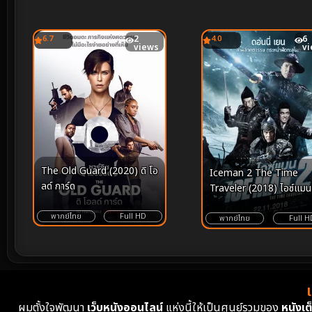
6.7
2
4.0
6
views
v
The Old Guard (2020) ดิ โอ
Iceman 2 The Time
ลด์ การ์ด
Traveler (2018) ไอซ์แมน
พากย์ไทย
Full HD
พากย์ไทย
Full H
ผมตั้งใจพัฒนา
เว็บหนังออนไลน์
แห่งนี้ให้เป็นศูนย์รวมของ
หนังเต็