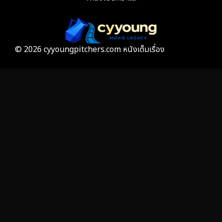
Gothic
3
Grief
7
© 2026 cyyoungpitchers.com หนังเต็มเรื่อง
HBO GO
6
HBO Max
3
Healing
15
Heist
25
Historical
7
History ประวัติศาสตร์
53
Holiday
2