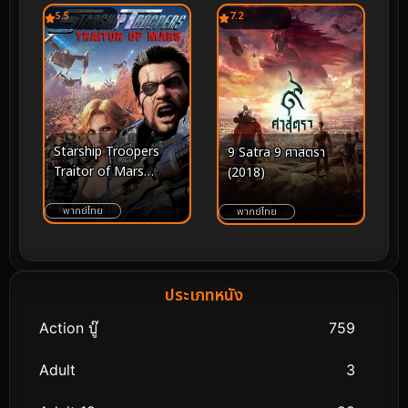
5.5
7.2
Starship Troopers
9 Satra 9 ศาสตรา
Traitor of Mars
(2018)
(2017) สงครามหมื่นขา
ล่าล้างจักรวาล
พากย์ไทย
พากย์ไทย
ประเภทหนัง
Action บู๊
759
Adult
3