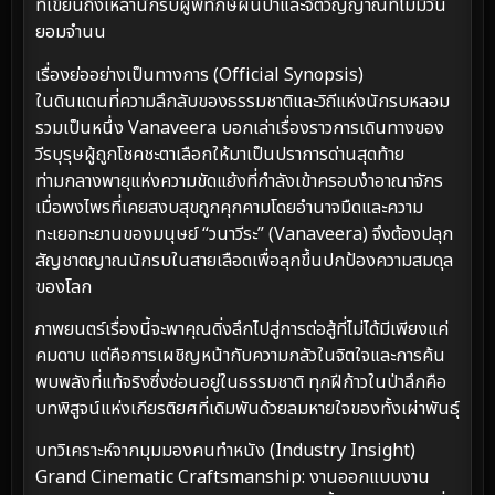
ที่เขียนถึงเหล่านักรบผู้พิทักษ์ผืนป่าและจิตวิญญาณที่ไม่มีวัน
ยอมจำนน
เรื่องย่ออย่างเป็นทางการ (Official Synopsis)
ในดินแดนที่ความลึกลับของธรรมชาติและวิถีแห่งนักรบหลอม
รวมเป็นหนึ่ง Vanaveera บอกเล่าเรื่องราวการเดินทางของ
วีรบุรุษผู้ถูกโชคชะตาเลือกให้มาเป็นปราการด่านสุดท้าย
ท่ามกลางพายุแห่งความขัดแย้งที่กำลังเข้าครอบงำอาณาจักร
เมื่อพงไพรที่เคยสงบสุขถูกคุกคามโดยอำนาจมืดและความ
ทะเยอทะยานของมนุษย์ “วนาวีระ” (Vanaveera) จึงต้องปลุก
สัญชาตญาณนักรบในสายเลือดเพื่อลุกขึ้นปกป้องความสมดุล
ของโลก
ภาพยนตร์เรื่องนี้จะพาคุณดิ่งลึกไปสู่การต่อสู้ที่ไม่ได้มีเพียงแค่
คมดาบ แต่คือการเผชิญหน้ากับความกลัวในจิตใจและการค้น
พบพลังที่แท้จริงซึ่งซ่อนอยู่ในธรรมชาติ ทุกฝีก้าวในป่าลึกคือ
บทพิสูจน์แห่งเกียรติยศที่เดิมพันด้วยลมหายใจของทั้งเผ่าพันธุ์
บทวิเคราะห์จากมุมมองคนทำหนัง (Industry Insight)
Grand Cinematic Craftsmanship: งานออกแบบงาน