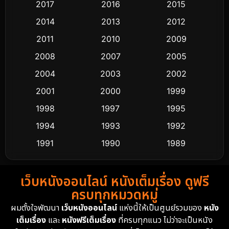
2017
2016
2015
Comedy ตลก
445
2014
2013
2012
Coming-of-age ชีวิตวัยรุ่น
63
2011
2010
2009
Crime อาชญากรรม
518
2008
2007
2005
2004
2003
2002
Cult Film
4
2001
2000
1999
Culture
9
1998
1997
1995
Dance เต้น
1994
1993
1992
10
1991
1990
1989
Detective สืบสวน
60
1988
1986
1985
Detective สืบสวน
74
เว็บหนังออนไลน์ หนังเต็มเรื่อง ดูฟรี
1983
1982
1981
ครบทุกหมวดหมู่
1978
1974
1971
Disaster
13
ผมตั้งใจพัฒนา
เว็บหนังออนไลน์
แห่งนี้ให้เป็นศูนย์รวมของ
หนัง
1962
เต็มเรื่อง
และ
หนังฟรีเต็มเรื่อง
ที่ครบทุกแนว ไม่ว่าจะเป็นหนัง
Disney+
4