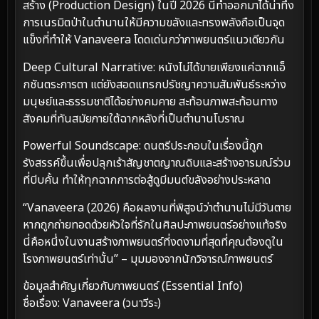
สร้าง (Production Design) ในปี 2026 นี้ทำออกมาได้น่าทึ่ง
การเนรมิตป่าในตำนานให้มีความขลังและทรงพลังถือเป็นจุด
แข็งที่ทำให้ Vanaveera โดดเด่นกว่าภาพยนตร์แนวเดียวกัน
Deep Cultural Narrative: หนังไม่ได้ขายเพียงแค่ฉากแอ็
กชันตระการตา แต่ยังสอดแทรกปรัชญาความสัมพันธ์ระหว่าง
มนุษย์และธรรมชาติได้อย่างคมคาย สะท้อนภาพสะท้อนทาง
สังคมที่ทันสมัยภายใต้ฉากหลังที่เป็นตำนานโบราณ
Powerful Soundscape: ดนตรีประกอบในเรื่องนี้ถูก
รังสรรค์ขึ้นเพื่อปลุกเร้าสัญชาตญาณดิบและสร้างอารมณ์ร่วม
ที่บีบคั้น ทำให้ทุกฉากการต่อสู้ดูมีมนต์ขลังอย่างประหลาด
“Vanaveera (2026) คือผลงานที่พิสูจน์ว่าตำนานไม่มีวันตาย
หากถูกถ่ายทอดด้วยหัวใจที่รักในศิลปะภาพยนตร์อย่างแท้จริง
นี่คือหนึ่งในงานสร้างภาพยนตร์ที่งดงามที่สุดที่คุณต้องดูใน
โรงภาพยนตร์เท่านั้น” – มุมมองจากนักวิจารณ์ภาพยนตร์
ข้อมูลสำคัญเกี่ยวกับภาพยนตร์ (Essential Info)
ชื่อเรื่อง: Vanaveera (วนาวีระ)