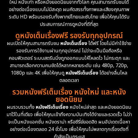
ใหม่ หนังเก่า หรือหนังยอดนิยมจากทั่วโลก คุณสามารถรับชมได้
Documentary สารคดี
94
อย่างต่อเนื่องแบบไม่มีสะดุด ผมคัดสรรทั้งภาพและเสียงคุณภาพ
ระดับ HD พร้อมรองรับทั้งพากย์ไทยและซับไทย เพื่อให้คุณได้รับ
Drama ดราม่า
(1,477)
ประสบการณ์การดูหนังที่ดีที่สุด
ดูหนังเต็มเรื่องฟรี รองรับทุกอุปกรณ์
Dystopian
16
ผมเปิดให้คุณสามารถรับชม
หนังเต็มเรื่อง
ได้ฟรี โดยไม่มีค่าใช้จ่าย
รองรับการใช้งานผ่านทุกอุปกรณ์ ไม่ว่าจะเป็นมือถือหรือ
Emotional
61
คอมพิวเตอร์ ระบบสตรีมมิ่งถูกออกแบบให้โหลดไว ไม่กระตุก และ
สามารถเลือกความคมชัดได้หลากหลายระดับ เช่น 480p, 720p,
Epic มหากาพย์
219
1080p และ 4K เพื่อให้คุณดู
หนังฟรีเต็มเรื่อง
ได้อย่างลื่นไหล
Erotic
36
ตลอดเวลา
รวมหนังฟรีเต็มเรื่อง หนังใหม่ และหนัง
Family ครอบครัว
366
ยอดนิยม
ผมรวบรวมทั้ง
หนังฟรีเต็มเรื่อง
หนังใหม่ล่าสุด และหนังยอดนิยม
Fantasy จินตนาการ
332
มาไว้ในที่เดียว เพื่อให้คุณเข้าถึงความบันเทิงได้ง่ายและรวดเร็ว ไม่ว่า
จะเป็นหนังแอคชั่น หนังดราม่า หรือซีรี่ย์ยอดฮิต ผมอัปเดตเนื้อหา
Fiction
9
อย่างต่อเนื่องตลอด 24 ชั่วโมง เพื่อให้คุณไม่พลาดทุกเรื่องดังที่
กำลังเป็นกระแส
Film
57