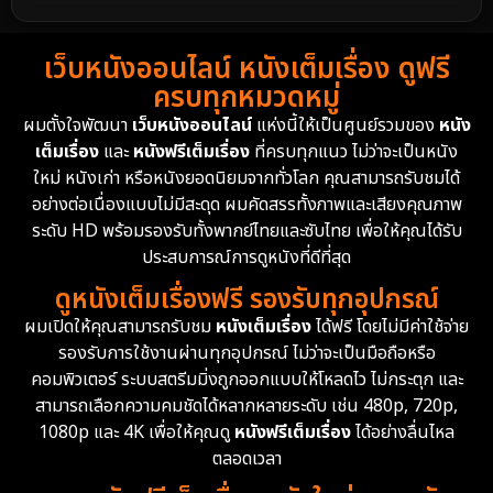
1988
1986
1985
Detective สืบสวน
59
เว็บหนังออนไลน์ หนังเต็มเรื่อง ดูฟรี
1983
1982
1981
ครบทุกหมวดหมู่
1978
1974
1971
Disaster
13
ผมตั้งใจพัฒนา
เว็บหนังออนไลน์
แห่งนี้ให้เป็นศูนย์รวมของ
หนัง
1962
เต็มเรื่อง
และ
หนังฟรีเต็มเรื่อง
ที่ครบทุกแนว ไม่ว่าจะเป็นหนัง
Disney+
4
ใหม่ หนังเก่า หรือหนังยอดนิยมจากทั่วโลก คุณสามารถรับชมได้
Documentary สารคดี
94
อย่างต่อเนื่องแบบไม่มีสะดุด ผมคัดสรรทั้งภาพและเสียงคุณภาพ
ระดับ HD พร้อมรองรับทั้งพากย์ไทยและซับไทย เพื่อให้คุณได้รับ
Drama ดราม่า
(1,451)
ประสบการณ์การดูหนังที่ดีที่สุด
ดูหนังเต็มเรื่องฟรี รองรับทุกอุปกรณ์
Dystopian
16
ผมเปิดให้คุณสามารถรับชม
หนังเต็มเรื่อง
ได้ฟรี โดยไม่มีค่าใช้จ่าย
รองรับการใช้งานผ่านทุกอุปกรณ์ ไม่ว่าจะเป็นมือถือหรือ
Emotional
61
คอมพิวเตอร์ ระบบสตรีมมิ่งถูกออกแบบให้โหลดไว ไม่กระตุก และ
สามารถเลือกความคมชัดได้หลากหลายระดับ เช่น 480p, 720p,
Epic มหากาพย์
216
1080p และ 4K เพื่อให้คุณดู
หนังฟรีเต็มเรื่อง
ได้อย่างลื่นไหล
Erotic
36
ตลอดเวลา