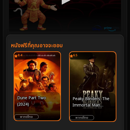
หนังฟรีที่คุณอาจจะชอบ
8.4
6.5
Dune Part Two
Peaky Blinders: The
(2024)
Immortal Man
(2026) พีกี้ ไบลน์เดอร์ส:
พากย์ไทย
ชายผู้เป็นอมตะ
พากย์ไทย