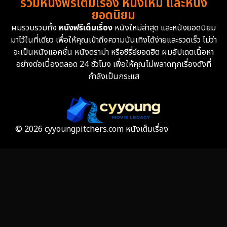
รวมหนังฟรีเต็มเรื่อง หนังใหม่ และหนัง
Family ครอบครัว
360
ยอดนิยม
ผมรวบรวมทั้ง
หนังฟรีเต็มเรื่อง
หนังใหม่ล่าสุด และหนังยอดนิยม
Fantasy จินตนาการ
327
มาไว้ในที่เดียว เพื่อให้คุณเข้าถึงความบันเทิงได้ง่ายและรวดเร็ว ไม่ว่า
จะเป็นหนังแอคชั่น หนังดราม่า หรือซีรี่ย์ยอดฮิต ผมอัปเดตเนื้อหา
Fiction
9
อย่างต่อเนื่องตลอด 24 ชั่วโมง เพื่อให้คุณไม่พลาดทุกเรื่องดังที่
กำลังเป็นกระแส
Film
57
Gothic
3
Grief
7
© 2026 cyyoungpitchers.com หนังเต็มเรื่อง
HBO GO
6
HBO Max
3
Healing
15
Heist
25