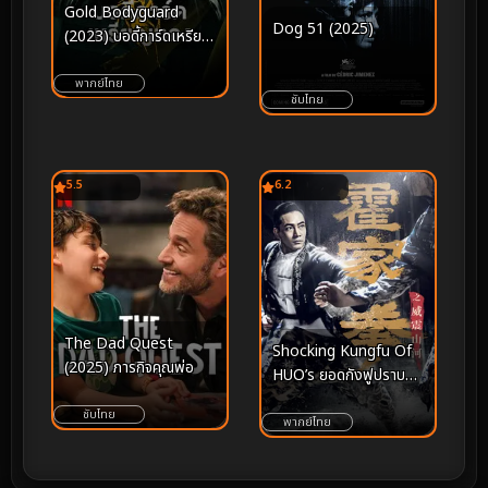
Gold Bodyguard
Dog 51 (2025)
(2023) บอดี้การ์ดเหรียญ
ทอง
พากย์ไทย
ซับไทย
5.5
6.2
The Dad Quest
Shocking Kungfu Of
(2025) ภารกิจคุณพ่อ
HUO’s ยอดกังฟูปราบ
อธรรม (2026)
ซับไทย
พากย์ไทย