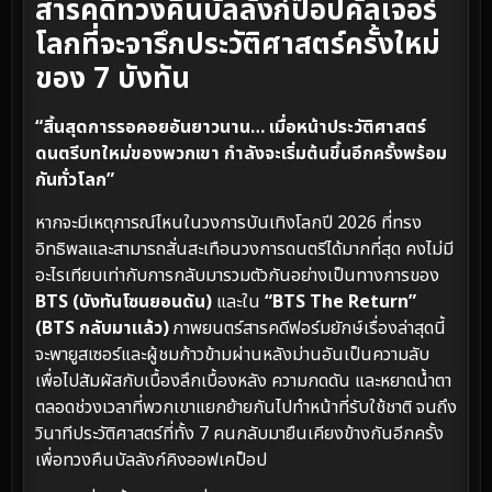
สารคดีทวงคืนบัลลังก์ป็อปคัลเจอร์
โลกที่จะจารึกประวัติศาสตร์ครั้งใหม่
ของ 7 บังทัน
“สิ้นสุดการรอคอยอันยาวนาน… เมื่อหน้าประวัติศาสตร์
ดนตรีบทใหม่ของพวกเขา กำลังจะเริ่มต้นขึ้นอีกครั้งพร้อม
กันทั่วโลก”
หากจะมีเหตุการณ์ไหนในวงการบันเทิงโลกปี 2026 ที่ทรง
อิทธิพลและสามารถสั่นสะเทือนวงการดนตรีได้มากที่สุด คงไม่มี
อะไรเทียบเท่ากับการกลับมารวมตัวกันอย่างเป็นทางการของ
BTS (บังทันโซนยอนดัน)
และใน
“BTS The Return”
(BTS กลับมาแล้ว)
ภาพยนตร์สารคดีฟอร์มยักษ์เรื่องล่าสุดนี้
จะพายูสเซอร์และผู้ชมก้าวข้ามผ่านหลังม่านอันเป็นความลับ
เพื่อไปสัมผัสกับเบื้องลึกเบื้องหลัง ความกดดัน และหยาดน้ำตา
ตลอดช่วงเวลาที่พวกเขาแยกย้ายกันไปทำหน้าที่รับใช้ชาติ จนถึง
วินาทีประวัติศาสตร์ที่ทั้ง 7 คนกลับมายืนเคียงข้างกันอีกครั้ง
เพื่อทวงคืนบัลลังก์คิงออฟเคป็อป