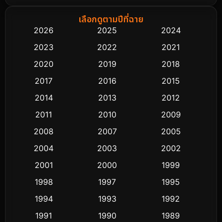
Biography ชีวิตจริง
75
เลือกดูตามปีที่ฉาย
2026
2025
2024
Black Comedy
303
2023
2022
2021
Classic หนังคลาสสิก
48
2020
2019
2018
2017
2016
2015
Comedy ตลก
435
2014
2013
2012
Coming-of-age ชีวิตวัยรุ่น
63
2011
2010
2009
Crime อาชญากรรม
511
2008
2007
2005
2004
2003
2002
Cult Film
4
2001
2000
1999
Culture
9
1998
1997
1995
Dance เต้น
1994
1993
1992
10
1991
1990
1989
Detective สืบสวน
72