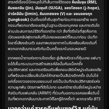
สารคดีเรื่องนี้ปักหมุดไปที่เส้นทางชีวิตของ
คิมนัมจุน (RM),
คิมซอกจิน (Jin), มินยุนกิ (SUGA), จองโฮซอก (j-hope),
ปาร์คจีมิน (Jimin), คิมแทฮยอง (V) และ จอนจองกุก
(Jungkook)
นับตั้งแต่ค่ำคืนสุดท้ายก่อนการแยกย้าย ชะตา
กรรมที่พวกเขาต้องเผชิญในฐานะปัจเจกบุคคล และการเติบโต
ผ่านประสบการณ์ชีวิตที่แตกต่าง ทว่า สิ่งที่ตรึงใจที่สุดคือการ
เปิดเผยคลิปฟุตเทจลับที่ไม่เคยเผยแพร่ที่ไหนมาก่อน บันทึก
ไดอารี่เสียงส่วนตัว และภาพบรรยากาศในห้องซ้อมห้องเดิมที่
พวกเขากลับมารวมตัวกันเป็นครั้งแรกในรอบหลายปี
จากหยดน้ำตาแห่งความโดดเดี่ยว สู่เสียงหัวเราะที่คุ้นเคย แฟนๆ
จะได้เห็นกระบวนการสร้างสรรค์อัลบั้มคัมแบ็คครั้ง
ประวัติศาสตร์ และการเตรียมตัวเพื่อคอนเสิร์ตใหญ่ระดับสเตเดีย
มที่พร้อมจะเปลี่ยนผืนโลกให้กลายเป็นสีม่วงอีกครั้ง มันไม่ใช่
แค่เรื่องราวของวงบอยแบนด์ แต่เป็นบันทึกประวัติศาสตร์แห่ง
ความผูกพัน มิตรภาพที่ตัดไม่ขาด และศรัทธาอันยิ่งใหญ่ระหว่าง
ศิลปินกับแฟนคลับ (ARMY) ที่ร่วมกันอดทนรอคอยเพื่อวันนี้
วันที่พวกเขากลับมาประกาศให้โลกรู้อีกครั้งว่า
พวกเราคือ BTS
มากกว่าแค่สารคดีแฟนเซอร์วิส แต่มัน