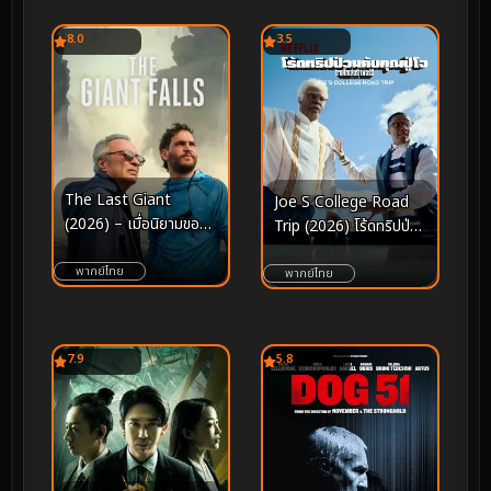
8.0
3.5
The Last Giant
Joe S College Road
(2026) – เมื่อนิยามของ
Trip (2026) โร้ดทริปป่วน
“ความแข็งแกร่ง” ถูกส่ง
กับคุณปู่โจ
ต่อผ่านคำอำลาที่อบอุ่น
พากย์ไทย
พากย์ไทย
ที่สุด
7.9
5.8