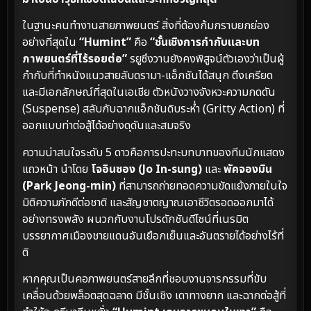
ในฐานะคนทำงานสายภาพยนตร์ สิ่งที่ต้องก้มกราบยกย่อง
อย่างที่สุดใน
“Humint”
คือ
“ชั้นเชิงการกำกับและบท
ภาพยนตร์ที่ไร้รอยต่อ”
รยูซึงวานยังคงพิสูจน์ตัวเองว่าเป็นผู้
กำกับที่ทำหนังแนวสายลับดรามา-แอ็กชันได้สนุก ตึงเครียด
และมีเอกลักษณ์ที่สุดในเอเชีย ตัวหนังวางจังหวะความกดดัน
(Suspense) สลับกับฉากแอ็กชันดิบระห่ำ (Gritty Action) ที่
ออกแบบท่าต่อสู้ได้อย่างดุดันและสมจริง
ความน่าสนใจระดับ 5 ดาวคือการปะทะบทบาทของทีมนักแสดง
แถวหน้า นำโดย
โจอินซอง (Jo In-sung)
และ
พัคจองมิน
(Park Jeong-min)
ที่สามารถถ่ายทอดความขัดแย้งภายในใจ
มิติความภักดีต่อชาติ และสัญชาตญาณเอาชีวิตรอดออกมาได้
อย่างทรงพลัง ผนวกกับงานโปรดักชันดีไซน์ที่เนรมิต
บรรยากาศเมืองชายแดนอันเยือกเย็นและอันตรายได้อย่างไร้ที่
ติ
หากคุณเป็นคอภาพยนตร์สายลึกที่ชอบงานจารกรรมที่ขับ
เคลื่อนด้วยพล็อตสุดฉลาด มีชั้นเชิง เดาทางยาก และฉากต่อสู้ที่