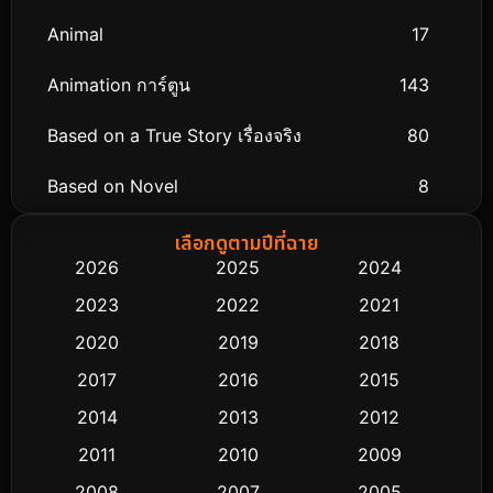
Animal
17
Animation การ์ตูน
143
Based on a True Story เรื่องจริง
80
Based on Novel
8
Biography ชีวิตจริง
76
เลือกดูตามปีที่ฉาย
2026
2025
2024
Black Comedy
323
2023
2022
2021
Classic หนังคลาสสิก
48
2020
2019
2018
2017
2016
2015
Comedy ตลก
453
2014
2013
2012
Coming-of-age ชีวิตวัยรุ่น
64
2011
2010
2009
Crime อาชญากรรม
530
2008
2007
2005