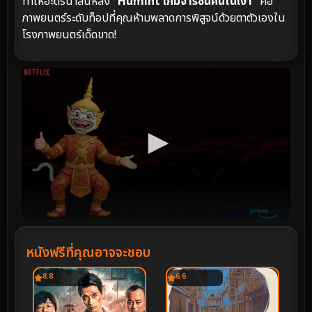
ทำให้อะดรีนาลีนหลั่ง
“Humint เกมจารชนคนในเงา”
คือ
ภาพยนตร์ระดับท็อปที่คุณห้ามพลาดการพิสูจน์ด้วยตาตัวเองใน
โรงภาพยนตร์เด็ดขาด!
หนังฟรีที่คุณอาจจะชอบ
8.8
6.6