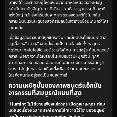
เกาหลีใต้ และสายลับผู้โหดเหี้ยมจากเกาหลีเหนือ ต้องเผชิญ
หน้ากันโดยบังเอิญในภารกิจสืบสวนคดีอาชญากรรมข้ามชาติ
ครั้งใหญ่ ทว่า สิ่งที่เริ่มต้นจากการตรวจสอบคดีทั่วไป กลับ
กลายเป็นชนวนเหตุของสงครามลับในเงาที่ซับซ้อนเกินกว่าใคร
จะคาดคิด
เมื่อข้อมูลลับระดับชาติถูกแทรกซึม และมีผลประโยชน์มหาศาล
อยู่เบื้องหลัง สายลับจากทั้งสองฝั่งต่างต้องงัดทั้งกลยุทธ์
จิตวิทยา เทคโนโลยีไซเบอร์ รวมถึงทักษะการต่อสู้ระดับมาสเตอร์
คลาส เพื่อชิงความได้เปรียบในเกมแมวจับหนูครั้งนี้ ทุกๆ
วินาทีคือการหักเหลี่ยมเฉือนคมที่ไม่มีคำว่ามิตรแท้หรือศัตรูที่
ถาวร นำไปสู่บทสรุปสุดเดือดที่จะพิสูจน์ว่าในโลกของจารชน
ใครคือคนที่จะอยู่รอดเป็นคนสุดท้าย!
ความเหนือชั้นของภาพยนตร์แอ็กชัน
จารกรรมที่สมบูรณ์แบบที่สุด
“Humint ไม่ได้ขายเพียงแค่ฉากระเบิดภูเขาเผากระท่อม
แต่หนังเรื่องนี้ฉลาดมากในการใช้ ‘ความไว้ใจ’ ของมนุษย์
มาเป็นอาวุธที่เชือดเฉือนและระทึกขวัญที่สุด”