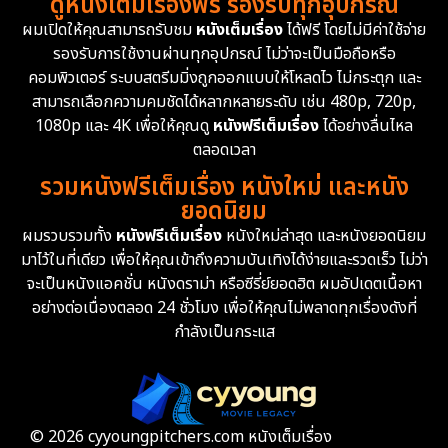
ดูหนังเต็มเรื่องฟรี รองรับทุกอุปกรณ์
Dystopian
16
ผมเปิดให้คุณสามารถรับชม
หนังเต็มเรื่อง
ได้ฟรี โดยไม่มีค่าใช้จ่าย
รองรับการใช้งานผ่านทุกอุปกรณ์ ไม่ว่าจะเป็นมือถือหรือ
Emotional
61
คอมพิวเตอร์ ระบบสตรีมมิ่งถูกออกแบบให้โหลดไว ไม่กระตุก และ
สามารถเลือกความคมชัดได้หลากหลายระดับ เช่น 480p, 720p,
Epic มหากาพย์
225
1080p และ 4K เพื่อให้คุณดู
หนังฟรีเต็มเรื่อง
ได้อย่างลื่นไหล
Erotic
36
ตลอดเวลา
รวมหนังฟรีเต็มเรื่อง หนังใหม่ และหนัง
Family ครอบครัว
372
ยอดนิยม
ผมรวบรวมทั้ง
หนังฟรีเต็มเรื่อง
หนังใหม่ล่าสุด และหนังยอดนิยม
Fantasy จินตนาการ
339
มาไว้ในที่เดียว เพื่อให้คุณเข้าถึงความบันเทิงได้ง่ายและรวดเร็ว ไม่ว่า
จะเป็นหนังแอคชั่น หนังดราม่า หรือซีรี่ย์ยอดฮิต ผมอัปเดตเนื้อหา
Fiction
9
อย่างต่อเนื่องตลอด 24 ชั่วโมง เพื่อให้คุณไม่พลาดทุกเรื่องดังที่
กำลังเป็นกระแส
Film
57
Gothic
3
Grief
7
© 2026 cyyoungpitchers.com หนังเต็มเรื่อง