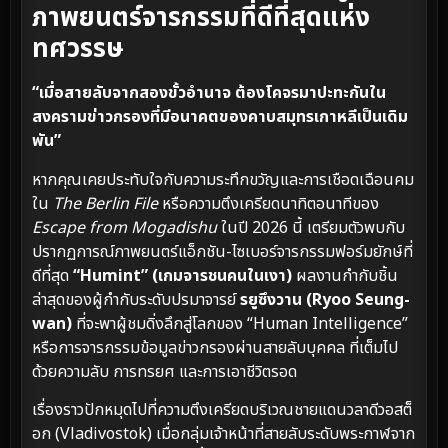
ภาพยนตร์จารกรรมที่ดีที่สุดแห่ง
ทศวรรษ
“เมื่อสายลับจากสองขั้วอำนาจ ต้องโคจรมาปะทะกันใน
สงครามข่าวกรองที่มีอนาคตของคาบสมุทรเกาหลีเป็นเดิม
พัน”
หากคุณเคยประทับใจกับความระทึกขวัญและการเชือดเฉือนคม
ใน
The Berlin File
หรือความตึงเครียดนาทิตอนาทีของ
Escape from Mogadishu
ในปี 2026 นี้ เตรียมตัวพบกับ
ปรากฏการณ์ภาพยนตร์แอ็กชัน-ไซเบอร์จารกรรมฟอร์มยักษ์ที่
ดีที่สุด
“Humint” (เกมจารชนคนในเงา)
ผลงานกำกับชิ้น
ล่าสุดของผู้กำกับระดับปรมาจารย์
รยูซึงวาน (Ryoo Seung-
wan)
ที่จะพาผู้ชมดิ่งลึกสู่โลกของ “Human Intelligence”
หรือการจารกรรมข้อมูลข่าวกรองผ่านสายลับบุคคล ที่เต็มไป
ด้วยความลับ การทรยศ และการเอาชีวิตรอด
เรื่องราวปักหมุดไปที่ความตึงเครียดบริเวณชายแดนวลาดีวอสต็
อก (Vladivostok) เมื่อกลุ่มเจ้าหน้าที่สายลับระดับพระกาฬจาก