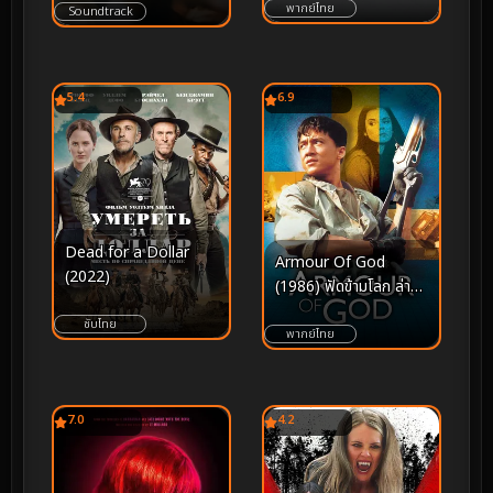
บนกองซากปรักหักพัง
พากย์ไทย
Soundtrack
แห่งมิลาน
5.4
6.9
Dead for a Dollar
Armour Of God
(2022)
(1986) ฟัดข้ามโลก ล่าสุด
แผ่นดิน
ซับไทย
พากย์ไทย
7.0
4.2