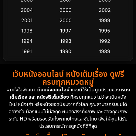
2004
2003
2002
Cult Film
4
2001
2000
1999
Culture
9
1998
1997
1995
Dance เต้น
1994
1993
1992
10
1991
1990
1989
Detective สืบสวน
62
1988
1986
1985
Detective สืบสวน
76
เว็บหนังออนไลน์ หนังเต็มเรื่อง ดูฟรี
1983
1982
1981
ครบทุกหมวดหมู่
1978
1974
1971
Disaster
13
ผมตั้งใจพัฒนา
เว็บหนังออนไลน์
แห่งนี้ให้เป็นศูนย์รวมของ
หนัง
1962
เต็มเรื่อง
และ
หนังฟรีเต็มเรื่อง
ที่ครบทุกแนว ไม่ว่าจะเป็นหนัง
Disney+
4
ใหม่ หนังเก่า หรือหนังยอดนิยมจากทั่วโลก คุณสามารถรับชมได้
Documentary สารคดี
95
อย่างต่อเนื่องแบบไม่มีสะดุด ผมคัดสรรทั้งภาพและเสียงคุณภาพ
ระดับ HD พร้อมรองรับทั้งพากย์ไทยและซับไทย เพื่อให้คุณได้รับ
Drama ดราม่า
(1,504)
ประสบการณ์การดูหนังที่ดีที่สุด