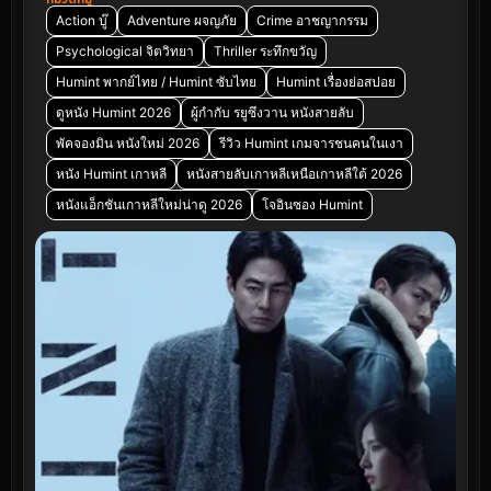
Action บู๊
Adventure ผจญภัย
Crime อาชญากรรม
Psychological จิตวิทยา
Thriller ระทึกขวัญ
Humint พากย์ไทย / Humint ซับไทย
Humint เรื่องย่อสปอย
ดูหนัง Humint 2026
ผู้กำกับ รยูซึงวาน หนังสายลับ
พัคจองมิน หนังใหม่ 2026
รีวิว Humint เกมจารชนคนในเงา
หนัง Humint เกาหลี
หนังสายลับเกาหลีเหนือเกาหลีใต้ 2026
หนังแอ็กชันเกาหลีใหม่น่าดู 2026
โจอินซอง Humint